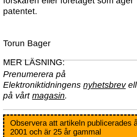
forskaren eller företaget som äger
patentet.
Torun Bager
Prenumerera på
Elektroniktidningens
nyhetsbrev
ell
på vårt
magasin
.
Observera att artikeln publicerades 
2001 och är 25 år gammal