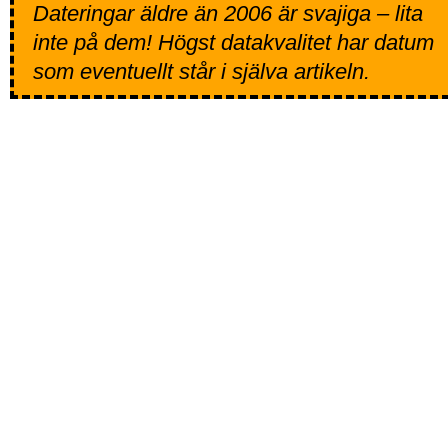
Dateringar äldre än 2006 är svajiga – lita
inte på dem! Högst datakvalitet har datum
som eventuellt står i själva artikeln.