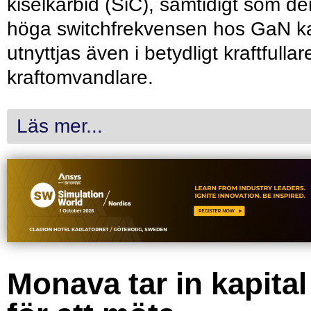
kiselkarbid (SiC), samtidigt som de
höga switchfrekvensen hos GaN k
utnyttjas även i betydligt kraftfullar
kraftomvandlare.
Läs mer...
Monava tar in kapital