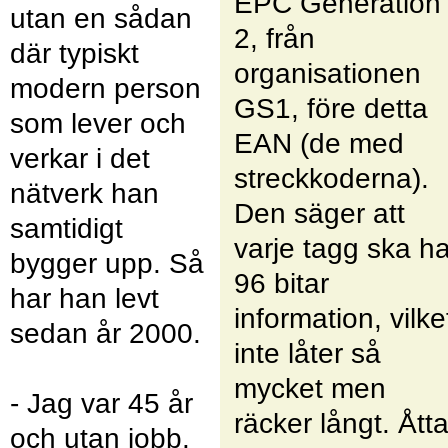
EPC Generation
utan en sådan
2, från
där typiskt
organisationen
modern person
GS1, före detta
som lever och
EAN (de med
verkar i det
streckkoderna).
nätverk han
Den säger att
samtidigt
varje tagg ska h
bygger upp. Så
96 bitar
har han levt
information, vilke
sedan år 2000.
inte låter så
mycket men
- Jag var 45 år
räcker långt. Ått
och utan jobb.