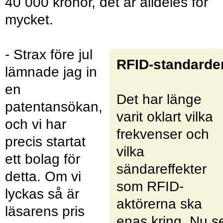
40 000 kronor, det är alldeles för
mycket.
- Strax före jul
RFID-standarde
lämnade jag in
en
Det har länge
patentansökan,
varit oklart vilka
och vi har
frekvenser och
precis startat
vilka
ett bolag för
sändareffekter
detta. Om vi
som RFID-
lyckas så är
aktörerna ska
läsarens pris
enas kring. Nu s