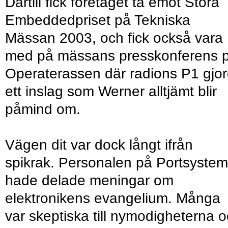
Därtill fick företaget ta emot Stora
Embeddedpriset på Tekniska
Mässan 2003, och fick också vara
med på mässans presskonferens 
Operaterassen där radions P1 gjo
ett inslag som Werner alltjämt blir
påmind om.
Vägen dit var dock långt ifrån
spikrak. Personalen på Portsystem
hade delade meningar om
elektronikens evangelium. Många
var skeptiska till nymodigheterna 