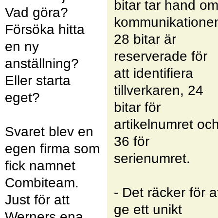
bitar tar hand o
Vad göra?
kommunikatione
Försöka hitta
28 bitar är
en ny
reserverade för
anställning?
att identifiera
Eller starta
tillverkaren, 24
eget?
bitar för
artikelnumret oc
Svaret blev en
36 för
egen firma som
serienumret.
fick namnet
Combiteam.
- Det räcker för a
Just för att
ge ett unikt
Werners ena