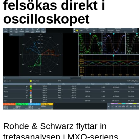
felsökas direkt i
oscilloskopet
Rohde & Schwarz flyttar in
trefasanalysen i MXO-seriens