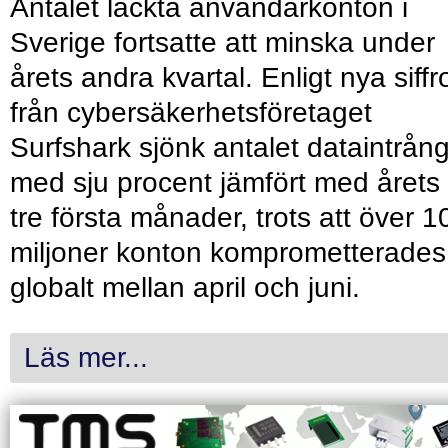
Antalet läckta användarkonton i
Sverige fortsatte att minska under
årets andra kvartal. Enligt nya siffr
från cybersäkerhetsföretaget
Surfshark sjönk antalet dataintrån
med sju procent jämfört med årets
tre första månader, trots att över 1
miljoner konton komprometterades
globalt mellan april och juni.
Läs mer...