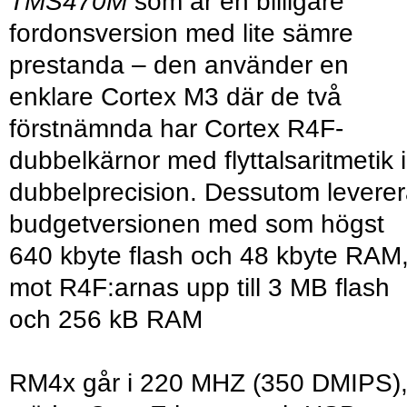
TMS470M
som är en billigare
fordonsversion med lite sämre
prestanda – den använder en
enklare Cortex M3 där de två
förstnämnda har Cortex R4F-
dubbelkärnor med flyttalsaritmetik i
dubbelprecision. Dessutom levere
budgetversionen med som högst
640 kbyte flash och 48 kbyte RAM
mot R4F:arnas upp till 3 MB flash
och 256 kB RAM
RM4x går i 220 MHZ (350 DMIPS)