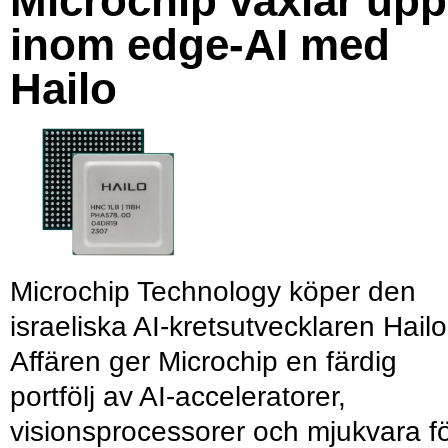
Microchip växlar upp
inom edge-AI med
Hailo
Microchip Technology köper den
israeliska AI-kretsutvecklaren Hailo
Affären ger Microchip en färdig
portfölj av AI-acceleratorer,
visionsprocessorer och mjukvara f