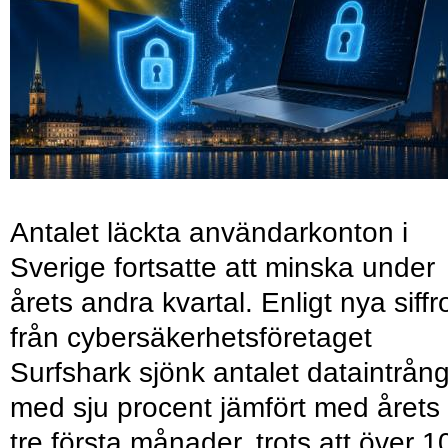
Antalet läckta användarkonton i
Sverige fortsatte att minska under
årets andra kvartal. Enligt nya siffr
från cybersäkerhetsföretaget
Surfshark sjönk antalet dataintrån
med sju procent jämfört med årets
tre första månader, trots att över 1