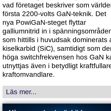
vad företaget beskriver som värld
första 2200-volts GaN-teknik. Det
nya PowiGaN-steget flyttar
galliumnitrid in i spänningsområde
som hittills i huvudsak dominerats 
kiselkarbid (SiC), samtidigt som de
höga switchfrekvensen hos GaN k
utnyttjas även i betydligt kraftfullar
kraftomvandlare.
Läs mer...