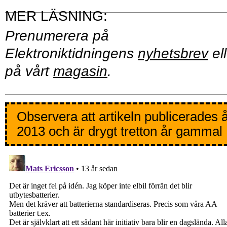
Prenumerera på
Elektroniktidningens
nyhetsbrev
ell
på vårt
magasin
.
Observera att artikeln publicerades 
2013 och är drygt tretton år gammal