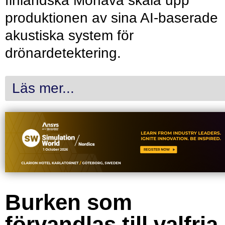
finländska Monava skala upp
produktionen av sina AI-baserade
akustiska system för
drönardetektering.
Läs mer...
Burken som
förvandlas till valfria