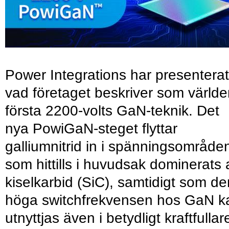
Power Integrations har presenterat
vad företaget beskriver som värld
första 2200-volts GaN-teknik. Det
nya PowiGaN-steget flyttar
galliumnitrid in i spänningsområde
som hittills i huvudsak dominerats 
kiselkarbid (SiC), samtidigt som de
höga switchfrekvensen hos GaN k
utnyttjas även i betydligt kraftfullar