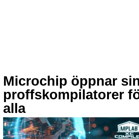
Microchip öppnar si
proffskompilatorer f
alla