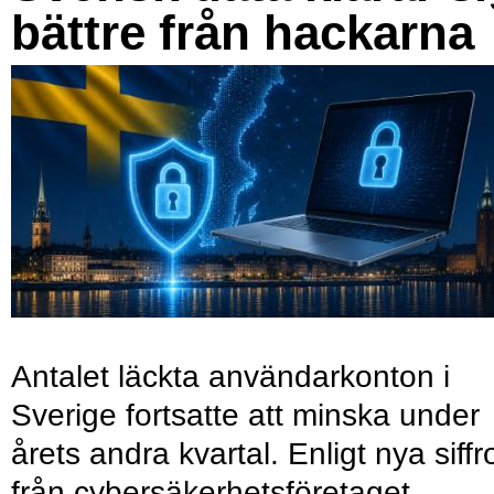
bättre från hackarna
Antalet läckta användarkonton i
Sverige fortsatte att minska under
årets andra kvartal. Enligt nya siffr
från cybersäkerhetsföretaget