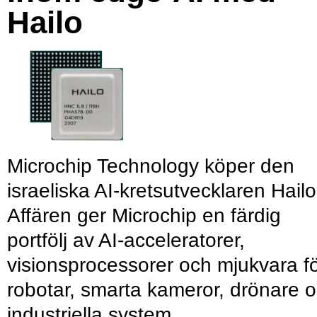
Hailo
Microchip Technology köper den
israeliska AI-kretsutvecklaren Hailo
Affären ger Microchip en färdig
portfölj av AI-acceleratorer,
visionsprocessorer och mjukvara f
robotar, smarta kameror, drönare 
industriella system.