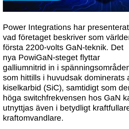
Power Integrations har presenterat
vad företaget beskriver som värld
första 2200-volts GaN-teknik. Det
nya PowiGaN-steget flyttar
galliumnitrid in i spänningsområde
som hittills i huvudsak dominerats 
kiselkarbid (SiC), samtidigt som de
höga switchfrekvensen hos GaN k
utnyttjas även i betydligt kraftfullar
kraftomvandlare.