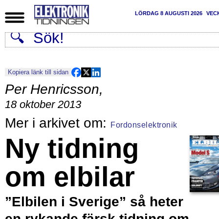
LÖRDAG 8 AUGUSTI 2026
VEC
Kopiera länk till sidan
Per Henricsson
,
18 oktober 2013
Fordonselektronik
Ny tidning
om elbilar
”Elbilen i Sverige” så heter
en rykande färsk tidning om