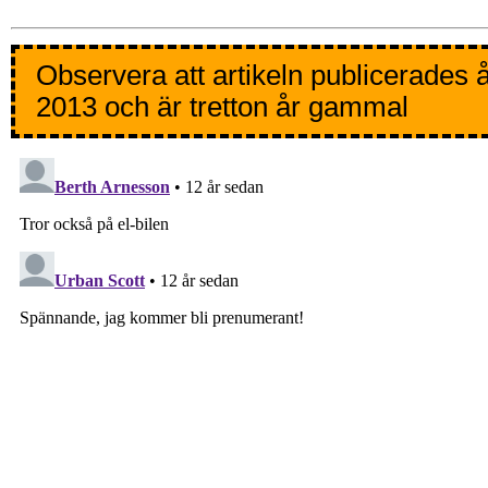
Observera att artikeln publicerades 
2013 och är tretton år gammal