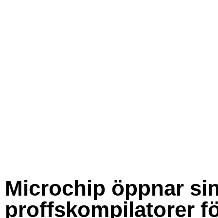
Microchip öppnar si
proffskompilatorer f