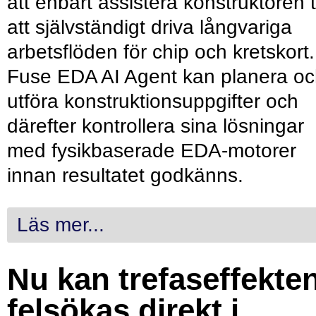
att enbart assistera konstruktören ti
att självständigt driva långvariga
arbetsflöden för chip och kretskort.
Fuse EDA AI Agent kan planera o
utföra konstruktionsuppgifter och
därefter kontrollera sina lösningar
med fysikbaserade EDA-motorer
innan resultatet godkänns.
Läs mer...
Nu kan trefaseffekte
felsökas direkt i