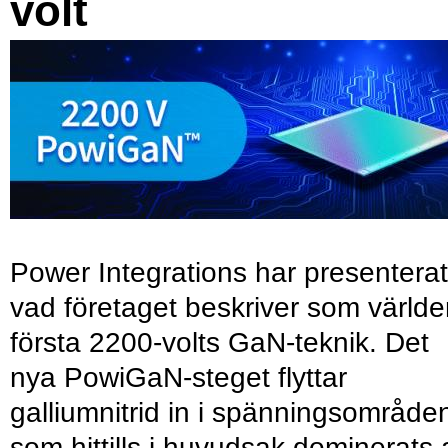
volt
Power Integrations har presenterat
vad företaget beskriver som värld
första 2200-volts GaN-teknik. Det
nya PowiGaN-steget flyttar
galliumnitrid in i spänningsområde
som hittills i huvudsak dominerats 