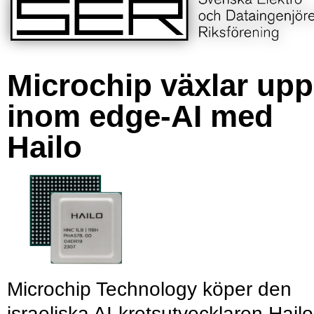
Microchip växlar upp
inom edge-AI med
Hailo
Microchip Technology köper den
israeliska AI-kretsutvecklaren Hailo