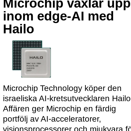
Microchip växlar upp
inom edge-AI med
Hailo
Microchip Technology köper den
israeliska AI-kretsutvecklaren Hailo
Affären ger Microchip en färdig
portfölj av AI-acceleratorer,
visionsprocessorer och mjukvara f