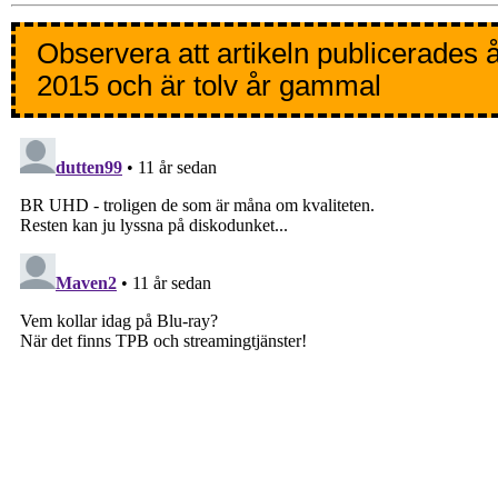
Observera att artikeln publicerades 
2015 och är tolv år gammal