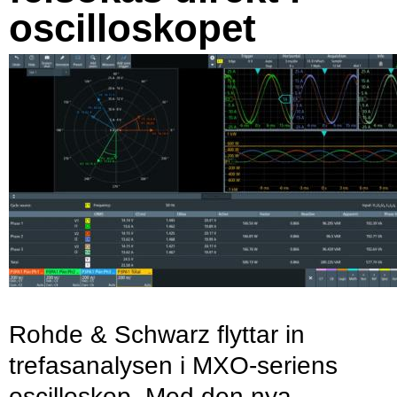
oscilloskopet
Rohde & Schwarz flyttar in
trefasanalysen i MXO-seriens
oscilloskop. Med den nya