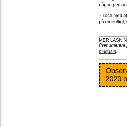
någon person
– I och med at
på ordentligt, 
Prenumerera 
magasin
.
Observ
2020 o