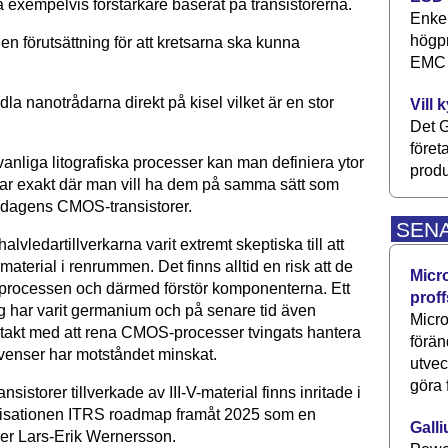
 exempelvis förstärkare baserat på transistorerna.
Enkel
högpr
en förutsättning för att kretsarna ska kunna
EMC P
dla nanotrådar­na direkt på kisel vilket är en stor
Vill 
Det G
föret
anliga litografiska processer kan man definiera ytor
produ
r exakt där man vill ha dem på samma sätt som
r dagens CMOS-transistorer.
SEN
halvledartillverkarna varit extremt skeptiska till att
material i renrummen. Det finns alltid en risk att de
Micr
processen och därmed förstör komponenterna. Ett
proff
g har varit germanium och på senare tid även
Micro
 takt med att rena CMOS-processer tvingats hantera
förän
kvenser har motståndet minskat.
utve
göra 
sistorer tillverkade av III-V-material finns inritade i
isationen ITRS roadmap framåt 2025 som en
Galli
ger Lars-Erik Wernersson.