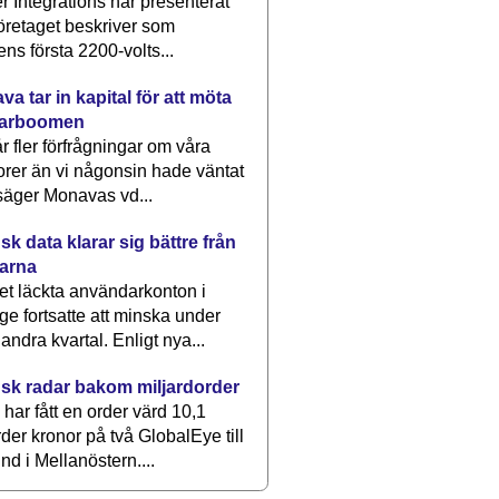
 Integrations har presenterat
öretaget beskriver som
ens första 2200-volts...
a tar in kapital för att möta
arboomen
får fler förfrågningar om våra
rer än vi någonsin hade väntat
säger Monavas vd...
k data klarar sig bättre från
arna
et läckta användarkonton i
ge fortsatte att minska under
 andra kvartal. Enligt nya...
sk radar bakom miljardorder
har fått en order värd 10,1
rder kronor på två GlobalEye till
nd i Mellanöstern....