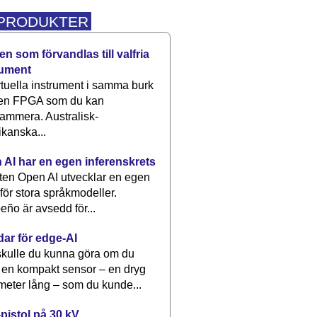
 PRODUKTER
n som förvandlas till valfria
rument
rtuella instrument i samma burk
 en FPGA som du kan
ammera. Australisk-
kanska...
 AI har en egen inferenskrets
tten Open AI utvecklar en egen
 för stora språkmodeller.
eño är avsedd för...
dar för edge-AI
kulle du kunna göra om du
 en kompakt sensor – en dryg
meter lång – som du kunde...
pistol på 30 kV