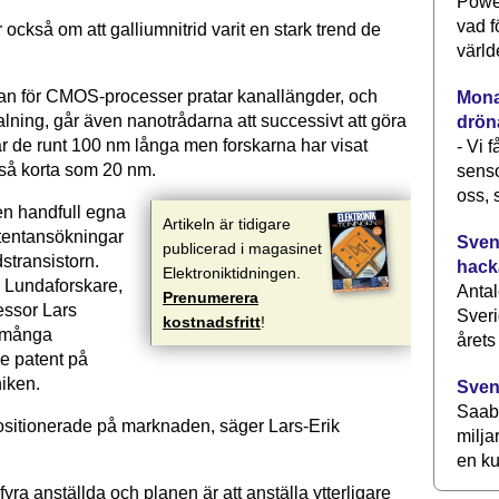
Power
vad f
ckså om att galliumnitrid varit en stark trend de
värld
n för CMOS-processer pratar kanallängder, och
Monav
alning, går även nanotrådarna att successivt att göra
drön
är de runt 100 nm långa men forskarna har visat
- Vi 
 så korta som 20 nm.
senso
oss, 
n handfull egna
Artikeln är tidigare
tentansökningar
Svens
publicerad i magasinet
stransistorn.
hack
Elektroniktidningen.
 Lundaforskare,
Antal
Prenumerera
essor Lars
Sveri
kostnadsfritt
!
 många
årets
e patent på
iken.
Sven
Saab 
 positionerade på marknaden, säger Lars-Erik
milja
en ku
fyra anställda och planen är att anställa ytter­ligare