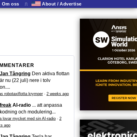
Om oss
⎍
About / Advertise
MMENTARER
Jan Tångring
Den aktiva flottan
är nu (22 juli) nere i tolv
on....
as robotaxiflotta krymper
·
2 weeks ago
freak
AI-radio
... att anpassa
kodning och modulering...
a lovar mycket med sin AI-radio
·
2
s ago
Jan Tångring
Tesla har