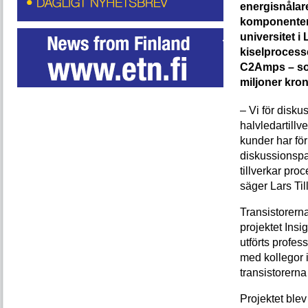
energisnåla
komponenter
universitet i 
kiselprocesse
C2Amps – som
miljoner kron
– Vi för disku
halvledartillv
kunder har fö
diskussionspa
tillverkar pro
säger Lars Til
Transistorerna
projektet Ins
utförts profe
med kollegor i
transistorern
Projektet blev 