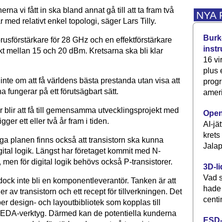
erna vi fått in ska bland annat gå till att ta fram två
NYA
r med relativt enkel topologi, säger Lars Tilly.
Burke
rusförstärkare för 28 GHz och en effektförstärkare
inst
kt mellan 15 och 20 dBm. Kretsarna ska bli klar
16 vi
plus
inte om att få världens bästa prestanda utan visa att
progr
fungerar på ett förutsägbart sätt.
ameri
r blir att få till gemensamma utvecklingsprojekt med
Open
igger ett eller två år fram i tiden.
AI-jä
krets
iga planen finns också att transistorn ska kunna
Jalap
ital logik. Längst har företaget kommit med N-
, men för digital logik behövs också P-transistorer.
3D-li
Vad s
ck inte bli en komponentleverantör. Tanken är att
hade
er av transistorn och ett recept för tillverkningen. Det
centi
per design- och layoutbibliotek som kopplas till
EDA-verktyg. Därmed kan de potentiella kunderna
ESD-