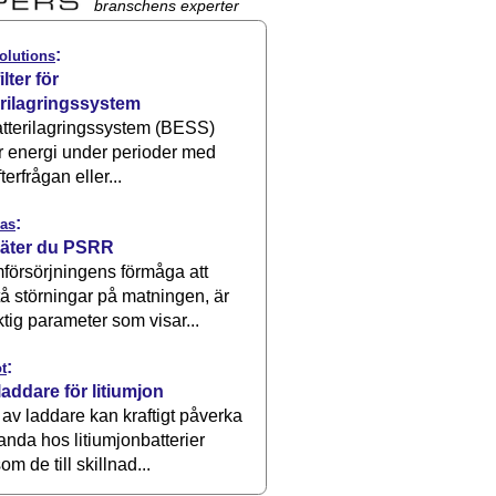
branschens experter
:
olutions
ilter för
erilagringssystem
atterilagringssystem (BESS)
r energi under perioder med
terfrågan eller...
:
as
äter du PSRR
försörjningens förmåga att
å störningar på matningen, är
ktig parameter som visar...
:
t
laddare för litiumjon
 av laddare kan kraftigt påverka
anda hos litiumjonbatterier
om de till skillnad...