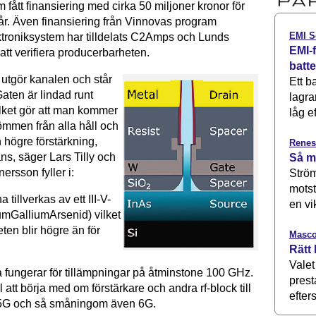
fått finansiering med cirka 50 miljoner kronor för
e år. Även finansiering från Vinnovas program
EMI S
troniksystem har tilldelats C2Amps och Lunds
EMI-f
r att verifiera producerbarheten.
batt
utgör kanalen och står
Ett b
aten är lindad runt
lagra
lket gör att man kommer
låg ef
trömmen från alla håll och
 högre förstärkning,
Renes
ns, säger Lars Tilly och
Så m
ersson fyller i:
Ström
motst
tillverkas av ett III-V-
en vi
iumGalliumArsenid) vilket
eten blir högre än för
Masco
Rätt 
Valet
a fungerar för tillämpningar på åtminstone 100 GHz.
prest
l att börja med om förstärkare och andra rf-block till
efters
r 5G och så småningom även 6G.