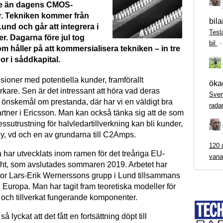
re än dagens CMOS-
. Tekniken kommer från
bila
Lund och går att integrera i
Tesl
r. Dagarna före jul tog
bil
 håller på att kommersialisera tekniken – in tre
or i såddkapital.
ssioner med potentiella kunder, framförallt
ökad
erkare. Sen är det intressant att höra vad deras
Sven
r önskemål om prestanda, där har vi en väldigt bra
rada
rtner i Ericsson. Man kan också tänka sig att de som
cessutrustning för halvledartillverkning kan bli kunder,
ly, vd och en av grundarna till C2Amps.
120 m
 har utvecklats inom ramen för det treåriga EU-
vana
ight, som avslutades sommaren 2019. Arbetet har
ssor Lars-Erik Wernerssons grupp i Lund tillsammans
 Europa. Man har tagit fram teoretiska modeller för
a och tillverkat fungerande komponenter.
så lyckat att det fått en fortsättning döpt till