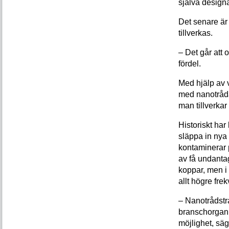
själva designa
Det senare är 
tillverkas.
– Det går att o
fördel.
Med hjälp av v
med nanotråda
man tillverka
Historiskt har 
släppa in nya 
kontaminerar 
av få undanta
koppar, men i
allt högre fre
– Nanotrådstran
branschorgan
möjlighet, sä