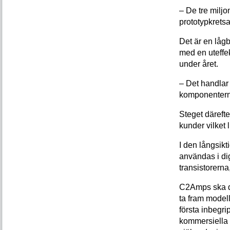
– De tre miljon
prototypkretsa
Det är en lågb
med en uteffe
under året.
– Det handlar 
komponenterna 
Steget därefte
kunder vilket l
I den långsikt
användas i dig
transistorerna
C2Amps ska do
ta fram modell
första inbegri
kommersiella 