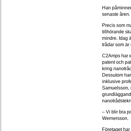
Han påminner o
senaste åren.
Precis som ma
tillhörande sk
mindre. Idag 
trådar som är
C2Amps har e
patent och pa
kring nanotråd
Dessutom har
inklusive prof
Samuels­son,
grundläggand
nanotrådstekn
– Vi blir bra
Wernersson.
Företaget har 