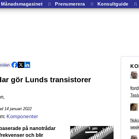
Månadsmagasinet
⎍
Prenumerera
⎍
Konsultguide
⎍
 sidan
KO
ar gör Lunds transistorer
ford
Tesl
on
,
d 14 januari 2022
Komponenter
Noki
week
 baserade på nanotrådar
frekvenser och blir