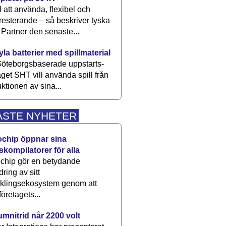
 att använda, flexibel och
esterande – så beskriver tyska
artner den senaste...
kyla batterier med spillmaterial
öteborgsbaserade upp­starts­
aget SHT vill använda spill från
ktionen av sina...
ASTE NYHETER
ochip öppnar sina
skompilatorer för alla
chip gör en betydande
dring av sitt
cklingsekosystem genom att
företagets...
umnitrid når 2200 volt