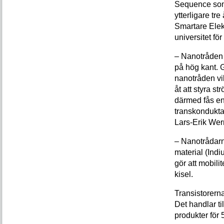
Sequence som 
ytterligare tr
Smartare Elek
universitet fö
– Nanotråden 
på hög kant. G
nanotråden vi
åt att styra s
därmed fås en
transkondukta
Lars-Erik Wern
– Nanotrådarna 
material (Ind
gör att mobilit
kisel.
Transistorern
Det handlar til
produkter fö