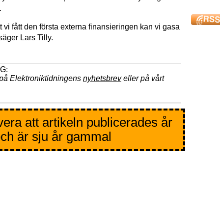
.
t vi fått den första externa finansieringen kan vi gasa
säger Lars Tilly.
på Elektroniktidningens
nyhetsbrev
eller på vårt
era att artikeln publicerades år
ch är sju år gammal