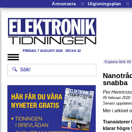
Annonsera
⎍
Utgivningsplan
⎍
FREDAG 7 AUGUSTI 2026
VECKA 32
Kopiera länk till
Nanotråd
snabba
Per Henricss
05 februari 2020
Senast uppdatera
Transistorer
klarar högre 