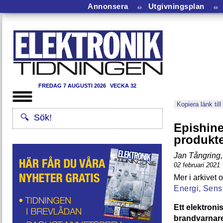
Annonsera
⏛
Utgivningsplan
⏛
FREDAG 7 AUGUSTI 2026
VECKA 32
Kopiera länk till
Epishines
produkt
Jan Tångring
,
02 februari 2021
Energi,
Senso
Ett elektroni
brandvarnare