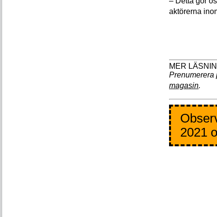
– Detta gör os
aktörerna inom
Prenumerera 
magasin
.
Observ
2021 o