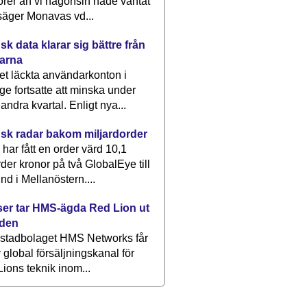
rer än vi någonsin hade väntat
säger Monavas vd...
k data klarar sig bättre från
arna
et läckta användarkonton i
ge fortsatte att minska under
 andra kvartal. Enligt nya...
sk radar bakom miljardorder
har fått en order värd 10,1
rder kronor på två GlobalEye till
nd i Mellanöstern....
er tar HMS-ägda Red Lion ut
lden
stadbolaget HMS Networks får
 global försäljningskanal för
ions teknik inom...