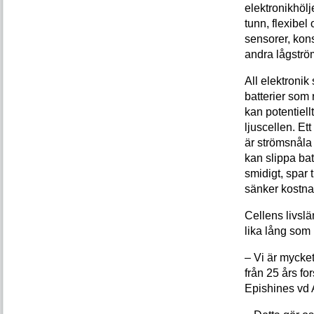
elektronikhölj
tunn, flexibel
sensorer, kon
andra lågströ
All elektroni
batterier som r
kan potentiell
ljuscellen. Et
är strömsnåla
kan slippa bat
smidigt, spar 
sänker kostna
Cellens livsl
lika lång som
– Vi är mycket 
från 25 års fo
Epishines vd 