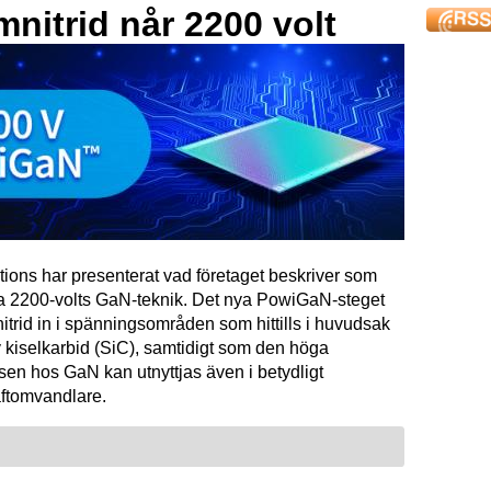
mnitrid når 2200 volt
tions har presenterat vad företaget beskriver som
ta 2200-volts GaN-teknik. Det nya PowiGaN-steget
mnitrid in i spänningsområden som hittills i huvudsak
 kiselkarbid (SiC), samtidigt som den höga
sen hos GaN kan utnyttjas även i betydligt
raftomvandlare.