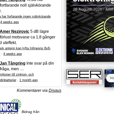
fortfarande noll självkörande
r.
a har forfarande ingen självkörande
·
4 weeks ago
Amer Nezirovic
5 dB lägre
förlust motsvarar ca 1.8 gånger
 uteffekt.
sk antenn kan lyfta Infineons 8x8-
r
·
4 weeks ago
Jan Tångring
Inte svar på din
fråga, men …
iljoner till zinkjon- och
dinbatterier
·
1 month ago
Kommentarer via
Disqus
Bidrag från