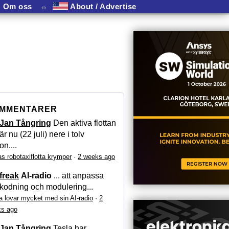
Om oss
⏛
About / Advertise
MMENTARER
Jan Tångring
Den aktiva flottan
är nu (22 juli) nere i tolv
on....
as robotaxiflotta krymper
·
2 weeks ago
freak
AI-radio
... att anpassa
kodning och modulering...
a lovar mycket med sin AI-radio
·
2
s ago
Jan Tångring
Tesla har