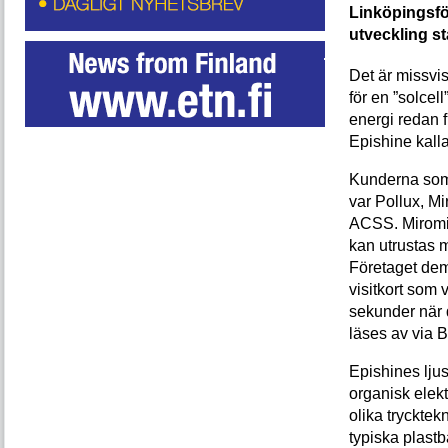
Linköpingsfö
utveckling st
Det är missvi
för en ”solcell
energi redan 
Epishine kalla
Kunderna som
var Pollux, M
ACSS. Miromicr
kan utrustas 
Företaget demo
visitkort som
sekunder när d
läses av via B
Epishines lju
organisk elekt
olika trycktek
typiska plast