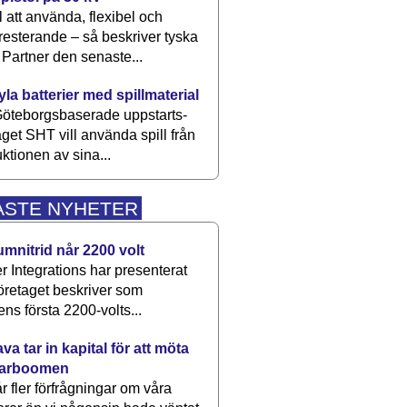
 att använda, flexibel och
esterande – så beskriver tyska
artner den senaste...
kyla batterier med spillmaterial
öteborgsbaserade upp­starts­
aget SHT vill använda spill från
ktionen av sina...
ASTE NYHETER
umnitrid når 2200 volt
 Integrations har presenterat
öretaget beskriver som
ens första 2200-volts...
a tar in kapital för att möta
arboomen
får fler förfrågningar om våra