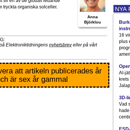
s till en av de globalt ledande
 tryckta organiska solceller.
NYA
Anna
Burke
Björklou
inst
16 vi
plus
på Elektroniktidningens
nyhetsbrev
eller på vårt
progr
ameri
Open
era att artikeln publicerades år
AI-jä
ch är sex år gammal
krets
Jalap
3D-li
Vad s
hade
centi
ESD-