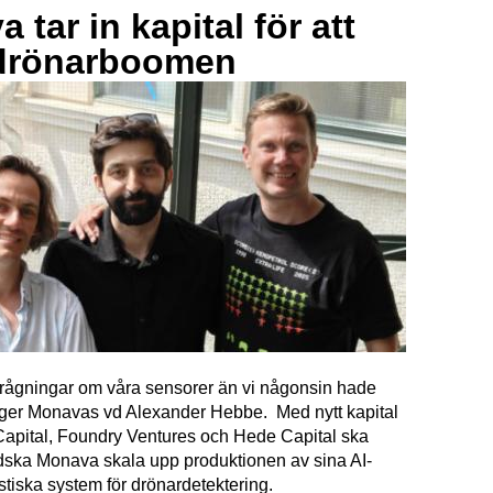
 tar in kapital för att
drönarboomen
förfrågningar om våra sensorer än vi någonsin hade
äger Monavas vd Alexander Hebbe. Med nytt kapital
Capital, Foundry Ventures och Hede Capital ska
dska Monava skala upp produktionen av sina AI-
tiska system för drönardetektering.