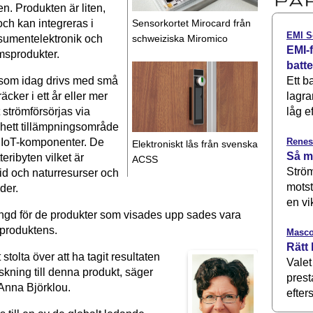
en. Produkten är liten,
Sensorkortet Mirocard från
 och kan integreras i
EMI S
schweiziska Miromico
sumentelektronik och
EMI-f
msprodukter.
batt
Ett b
k som idag drivs med små
lagra
äcker i ett år eller mer
låg ef
t strömförsörjas via
t hett tillämpningsområde
Renes
 IoT-komponenter. De
Elektroniskt lås från svenska
Så m
teribyten vilket är
ACSS
Ström
tid och naturresurser och
motst
der.
en vi
ängd för de produkter som visades upp sades vara
 produktens.
Masco
Rätt 
stolta över att ha tagit resultaten
Valet
rskning till denna produkt, säger
prest
Anna Björklou.
efters