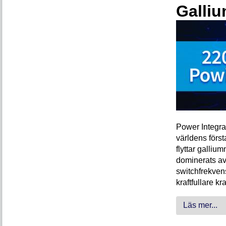
Galliu
Power Integra
världens förs
flyttar galliu
dominerats av
switchfrekven
kraftfullare k
Läs mer...