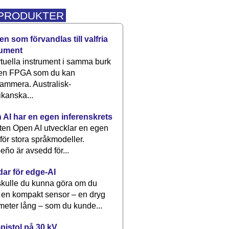
 PRODUKTER
n som förvandlas till valfria
rument
rtuella instrument i samma burk
 en FPGA som du kan
ammera. Australisk-
kanska...
 AI har en egen inferenskrets
tten Open AI utvecklar en egen
 för stora språkmodeller.
eño är avsedd för...
dar för edge-AI
kulle du kunna göra om du
 en kompakt sensor – en dryg
meter lång – som du kunde...
pistol på 30 kV