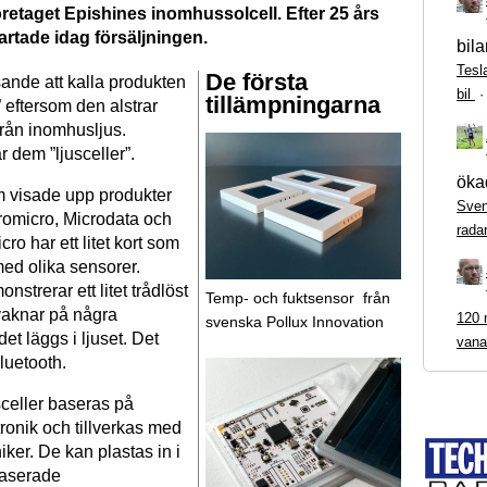
retaget Epishines inomhussolcell. Efter 25 års
artade idag försäljningen.
bila
Tesl
De första
sande att kalla produkten
bil
tillämpningarna
” eftersom den alstrar
från inomhusljus.
r dem ”ljusceller”.
ökad
 visade upp produkter
Sven
iromicro, Microdata och
rada
o har ett litet kort som
med olika sensorer.
nstrerar ett litet trådlöst
Temp- och fuktsensor från
 vaknar på några
120 m
svenska Pollux Innovation
et läggs i ljuset. Det
vana
luetooth.
sceller baseras på
ronik och tillverkas med
niker. De kan plastas in i
baserade