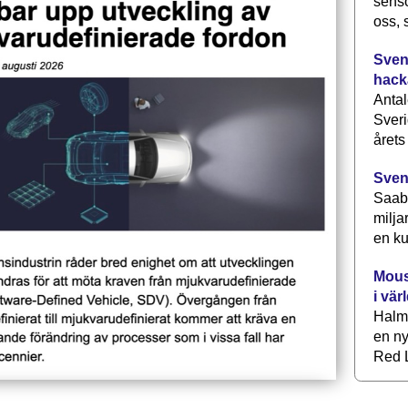
senso
oss, 
Svens
hack
Antal
Sveri
årets
Sven
Saab 
milja
en ku
Mous
i vär
Halm
en ny
Red L