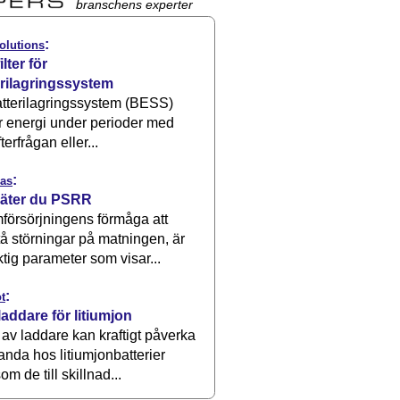
branschens experter
:
olutions
ilter för
erilagringssystem
atterilagringssystem (BESS)
r energi under perioder med
terfrågan eller...
:
as
äter du PSRR
försörjningens förmåga att
å störningar på matningen, är
ktig parameter som visar...
:
t
laddare för litiumjon
 av laddare kan kraftigt påverka
anda hos litiumjonbatterier
om de till skillnad...