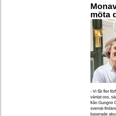
Monava
möta 
- Vi får fler 
väntat oss, s
från Gungnir 
svensk-finlän
baserade akus