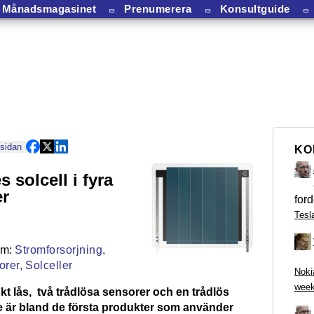
Månadsmagasinet
⏛
Prenumerera
⏛
Konsultguide
⏛
 sidan
KO
 solcell i fyra
er
ford
Tesl
Stromforsorjning,
rer,
Solceller
Noki
week
skt lås, två trådlösa sensorer och en trådlös
 är bland de första produkter som använder