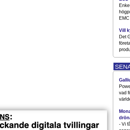
Enkel
högpr
EMC P
Vill 
Det G
föret
produ
SEN
Galli
Power
vad f
värld
Monav
drön
- Vi 