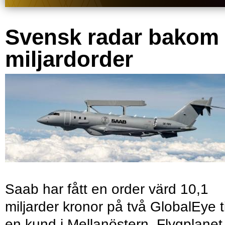
Svensk radar bakom
miljardorder
Saab har fått en order värd 10,1
miljarder kronor på två GlobalEye ti
en kund i Mellanöstern. Flygplanet