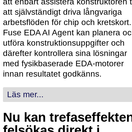
att enbart assistera konstruktören ti
att självständigt driva långvariga
arbetsflöden för chip och kretskort.
Fuse EDA AI Agent kan planera o
utföra konstruktionsuppgifter och
därefter kontrollera sina lösningar
med fysikbaserade EDA-motorer
innan resultatet godkänns.
Läs mer...
Nu kan trefaseffekte
felsökas direkt i