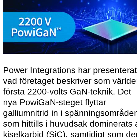
Power Integrations har presenterat
vad företaget beskriver som värld
första 2200-volts GaN-teknik. Det
nya PowiGaN-steget flyttar
galliumnitrid in i spänningsområde
som hittills i huvudsak dominerats 
kiselkarbid (SiC), samtidigt som de