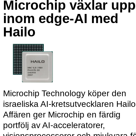
Microchip växlar upp
inom edge-AI med
Hailo
Microchip Technology köper den
israeliska AI-kretsutvecklaren Hailo
Affären ger Microchip en färdig
portfölj av AI-acceleratorer,
visionsprocessorer och mjukvara f