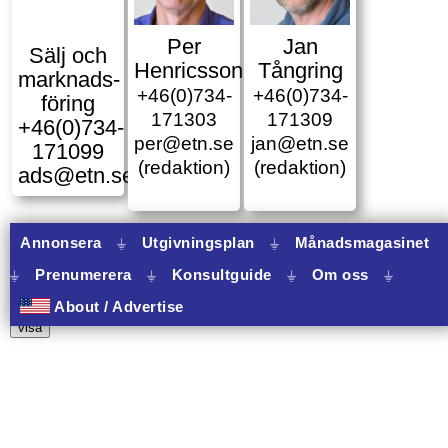
Per
Jan
Sälj och
Henricsson
Tångring
marknads­
+46(0)734-
+46(0)734-
föring
171303
171309
+46(0)734-
per@etn.se
jan@etn.se
171099
(redaktion)
(redaktion)
ads@etn.se
Annonsera
⏚
Utgivningsplan
⏚
Månadsmagasinet
⏚
Prenumerera
⏚
Konsultguide
⏚
Om oss
⏚
10 banners varav 10 har onclick.
About / Advertise