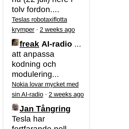
tolv fordon....
Teslas robotaxiflotta
krymper
·
2 weeks ago
freak
AI-radio
...
att anpassa
kodning och
modulering...
Nokia lovar mycket med
sin AI-radio
·
2 weeks ago
Jan Tångring
Tesla har
fortfarande noll