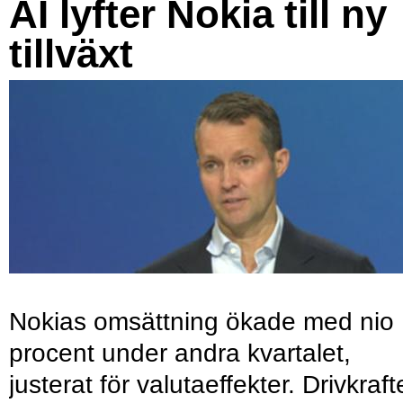
AI lyfter Nokia till ny
tillväxt
Nokias omsättning ökade med nio
procent under andra kvartalet,
justerat för valutaeffekter. Drivkraf