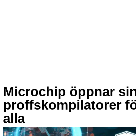
Microchip öppnar si
proffskompilatorer f
alla