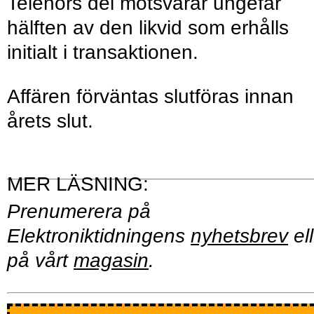
Telenors del motsvarar ungefär
hälften av den likvid som erhålls
initialt i transaktionen.
Affären förväntas slutföras innan
årets slut.
Prenumerera på
Elektroniktidningens
nyhetsbrev
ell
på vårt
magasin
.