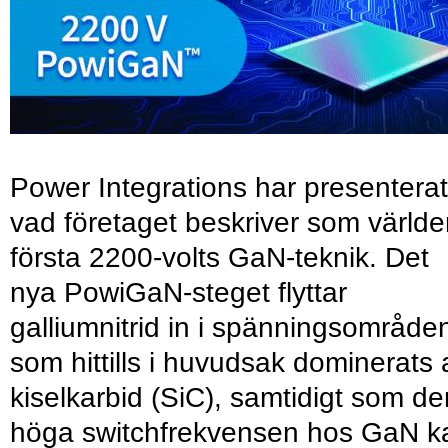
Power Integrations har presenterat
vad företaget beskriver som värld
första 2200-volts GaN-teknik. Det
nya PowiGaN-steget flyttar
galliumnitrid in i spänningsområde
som hittills i huvudsak dominerats 
kiselkarbid (SiC), samtidigt som de
höga switchfrekvensen hos GaN k