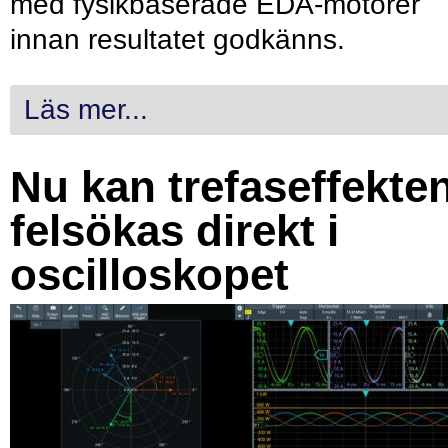
med fysikbaserade EDA-motorer
innan resultatet godkänns.
Läs mer...
Nu kan trefaseffekte
felsökas direkt i
oscilloskopet