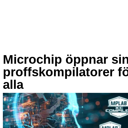
Microchip öppnar si
proffskompilatorer f
alla