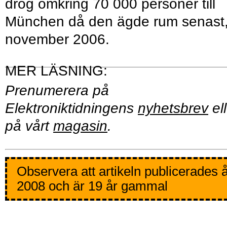
drog omkring 70 000 personer till
München då den ägde rum senast,
november 2006.
Prenumerera på
Elektroniktidningens
nyhetsbrev
ell
på vårt
magasin
.
Observera att artikeln publicerades 
2008 och är 19 år gammal