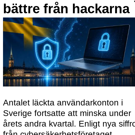
bättre från hackarna
Antalet läckta användarkonton i
Sverige fortsatte att minska under
årets andra kvartal. Enligt nya siffr
från cybersäkerhetsföretaget