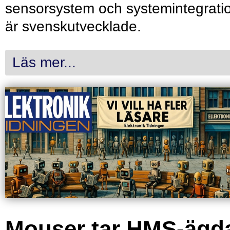
sensorsystem och systemintegrati
är svenskutvecklade.
Läs mer...
Mouser tar HMS-ägd