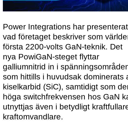
Power Integrations har presenterat
vad företaget beskriver som värld
första 2200-volts GaN-teknik. Det
nya PowiGaN-steget flyttar
galliumnitrid in i spänningsområde
som hittills i huvudsak dominerats 
kiselkarbid (SiC), samtidigt som de
höga switchfrekvensen hos GaN k
utnyttjas även i betydligt kraftfullar
kraftomvandlare.