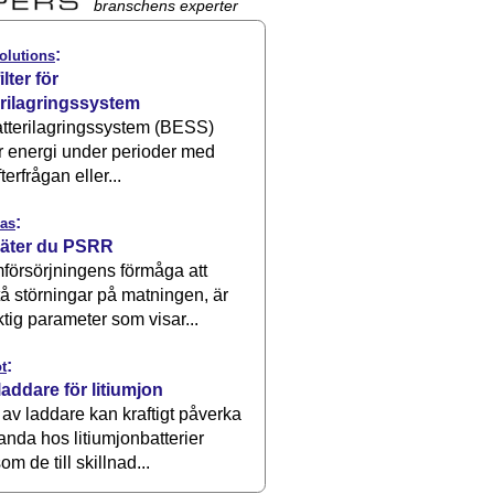
branschens experter
:
olutions
ilter för
erilagringssystem
atterilagringssystem (BESS)
r energi under perioder med
terfrågan eller...
:
as
äter du PSRR
försörjningens förmåga att
å störningar på matningen, är
ktig parameter som visar...
:
t
laddare för litiumjon
 av laddare kan kraftigt påverka
anda hos litiumjonbatterier
om de till skillnad...