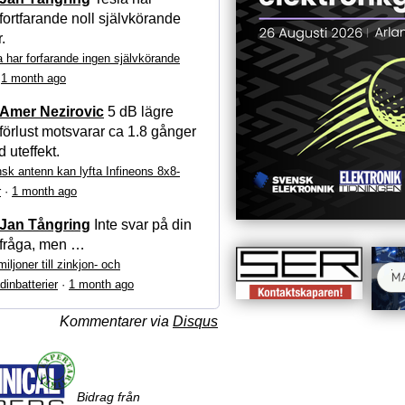
fortfarande noll självkörande
r.
a har forfarande ingen självkörande
·
1 month ago
Amer Nezirovic
5 dB lägre
förlust motsvarar ca 1.8 gånger
 uteffekt.
sk antenn kan lyfta Infineons 8x8-
r
·
1 month ago
Jan Tångring
Inte svar på din
fråga, men …
iljoner till zinkjon- och
dinbatterier
·
1 month ago
Kommentarer via
Disqus
Bidrag från