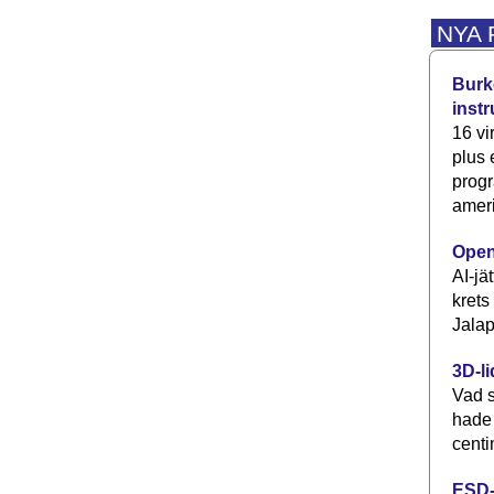
NYA
Burke
inst
16 vi
plus
progr
ameri
Open
AI-jä
krets
Jalap
3D-li
Vad s
hade
centi
ESD-