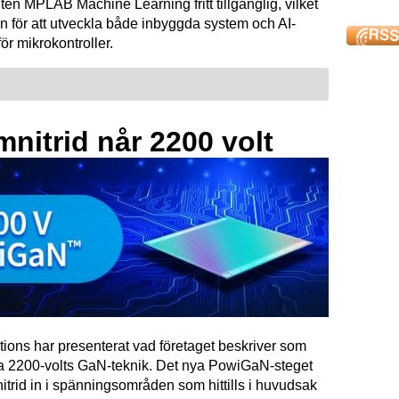
ten MPLAB Machine Learning fritt tillgänglig, vilket
n för att utveckla både inbyggda system och AI-
för mikrokontroller.
mnitrid når 2200 volt
tions har presenterat vad företaget beskriver som
ta 2200-volts GaN-teknik. Det nya PowiGaN-steget
mnitrid in i spänningsområden som hittills i huvudsak