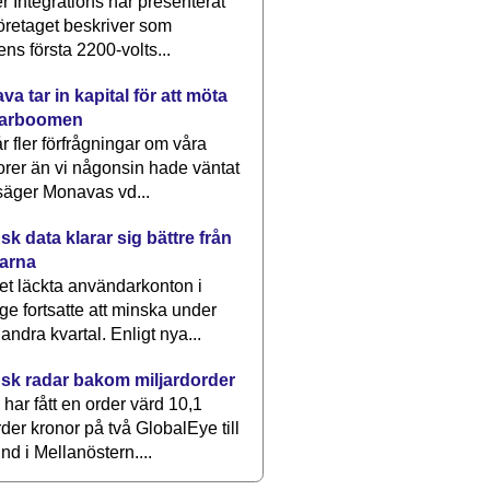
 Integrations har presenterat
öretaget beskriver som
ens första 2200-volts...
a tar in kapital för att möta
arboomen
får fler förfrågningar om våra
rer än vi någonsin hade väntat
säger Monavas vd...
k data klarar sig bättre från
arna
et läckta användarkonton i
ge fortsatte att minska under
 andra kvartal. Enligt nya...
sk radar bakom miljardorder
har fått en order värd 10,1
rder kronor på två GlobalEye till
nd i Mellanöstern....