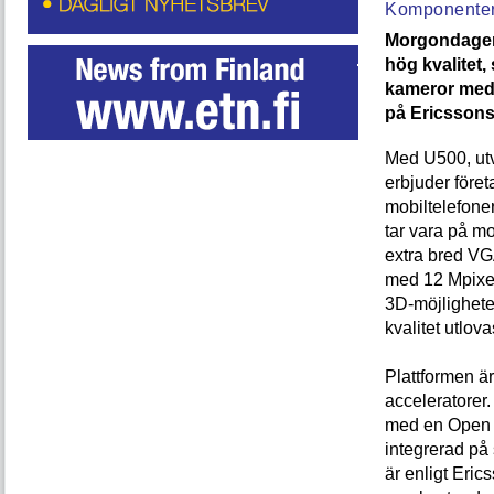
Komponente
Morgondagens
hög kvalitet,
kameror med 
på Ericssons
Med U500, utv
erbjuder föret
mobiltelefone
tar vara på m
extra bred VG
med 12 Mpixel,
3D-möjlighete
kvalitet utlov
Plattformen ä
acceleratorer
med en Open 
integrerad p
är enligt Eric