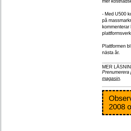
mer kostnadse
- Med U500 ko
på massmarkna
kommenterar R
plattformsver
Plattformen bl
nästa år.
Prenumerera 
magasin
.
Observ
2008 o