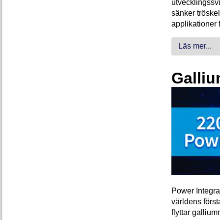
utvecklingssvi
sänker tröskel
applikationer 
Läs mer...
Galliu
Power Integra
världens förs
flyttar galliu