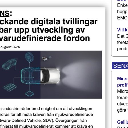
Enkel
högpr
EMC P
Vill 
Det G
föret
produ
SEN
Micr
proff
Micro
förän
utve
göra 
Galli