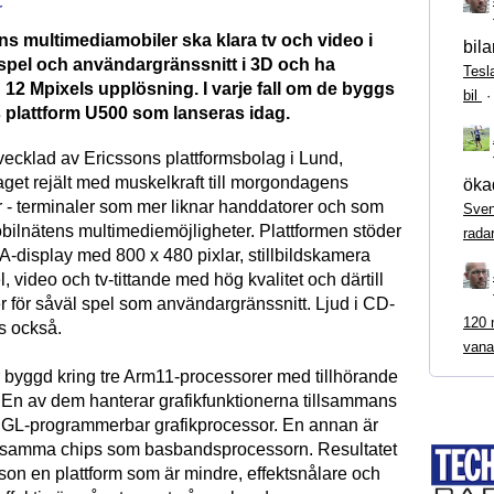
r
 multimediamobiler ska klara tv och video i
bila
 spel och användargränssnitt i 3D och ha
Tesl
12 Mpixels upplösning. I varje fall om de byggs
bil
 plattform U500 som lanseras idag.
ecklad av Ericssons plattformsbolag i Lund,
aget rejält med muskelkraft till morgondagens
ökad
r - terminaler som mer liknar handdatorer och som
Sven
obilnätens multimediemöjligheter. Plattformen stöder
rada
A-display med 800 x 480 pixlar, stillbildskamera
 video och tv-tittande med hög kvalitet och därtill
r för såväl spel som användargränssnitt. Ljud i CD-
120 m
as också.
vana
r byggd kring tre Arm11-processorer med tillhörande
. En av dem hanterar grafikfunktionerna tillsammans
GL-programmerbar grafikprocessor. En annan är
å samma chips som basbandsprocessorn. Resultatet
sson en plattform som är mindre, effektsnålare och