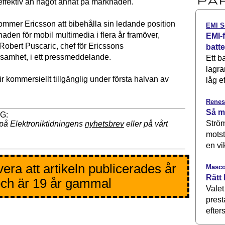
ffektiv än något annat på marknaden.
mmer Ericsson att bibehålla sin ledande position
EMI S
den för mobil multimedia i flera år framöver,
EMI-f
obert Puscaric, chef för Ericssons
batt
ksamhet, i ett pressmeddelande.
Ett b
lagra
ir kommersiellt tillgänglig under första halvan av
låg ef
Renes
Så m
Ström
på Elektroniktidningens
nyhetsbrev
eller på vårt
motst
en vi
era att artikeln publicerades år
Masco
Rätt 
ch är 19 år gammal
Valet
prest
efters