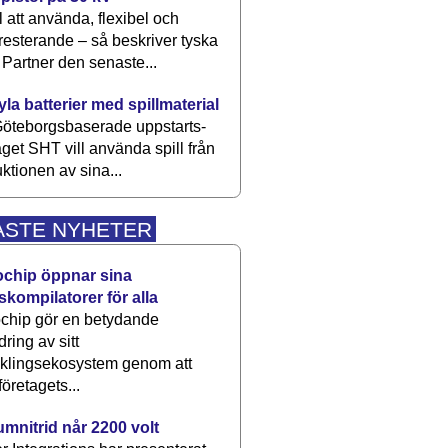
 att använda, flexibel och
esterande – så beskriver tyska
artner den senaste...
kyla batterier med spillmaterial
öteborgsbaserade upp­starts­
aget SHT vill använda spill från
ktionen av sina...
ASTE NYHETER
ochip öppnar sina
skompilatorer för alla
chip gör en betydande
dring av sitt
cklingsekosystem genom att
företagets...
umnitrid når 2200 volt