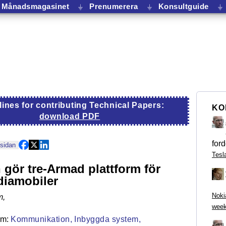
Månadsmagasinet
⏚
Prenumerera
⏚
Konsultguide
⏚
lines for contributing Technical Papers:
KO
download PDF
ford
 sidan
Tesl
 gör tre-Armad plattform för
diamobiler
Noki
m
,
week
Kommunikation,
Inbyggda system,