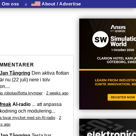
Om oss
⏚
About / Advertise
MMENTARER
Jan Tångring
Den aktiva flottan
är nu (22 juli) nere i tolv
on....
as robotaxiflotta krymper
·
2 weeks ago
freak
AI-radio
... att anpassa
kodning och modulering...
a lovar mycket med sin AI-radio
·
2
s ago
Jan Tångring
Tesla har