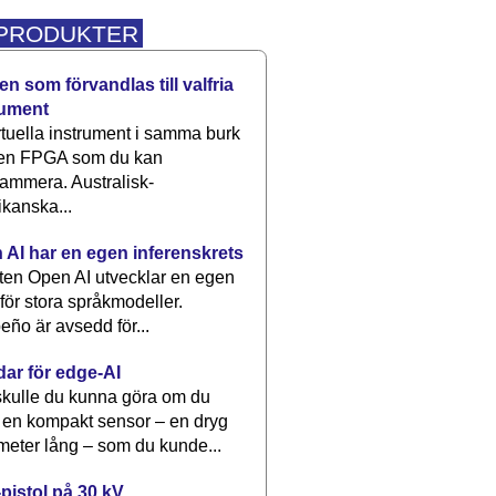
 PRODUKTER
n som förvandlas till valfria
rument
rtuella instrument i samma burk
 en FPGA som du kan
ammera. Australisk-
kanska...
 AI har en egen inferenskrets
tten Open AI utvecklar en egen
 för stora språkmodeller.
eño är avsedd för...
dar för edge-AI
kulle du kunna göra om du
 en kompakt sensor – en dryg
meter lång – som du kunde...
pistol på 30 kV