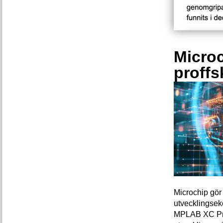
Microc
proffs
Microchip gör 
utvecklingsek
MPLAB XC Pro-