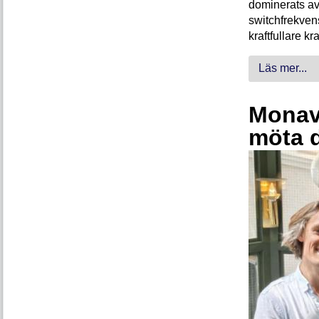
dominerats av
switchfrekven
kraftfullare k
Läs mer...
Monava
möta 