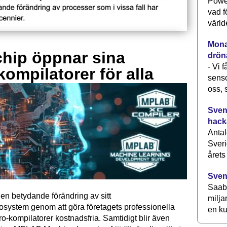
Power
vad f
värld
Monav
hip öppnar sina
drön
- Vi 
kompilatorer för alla
senso
oss, 
Svens
hack
Antal
Sveri
årets
Sven
Saab 
en betydande förändring av sitt
milja
osystem genom att göra företagets professionella
en ku
kompilatorer kostnadsfria. Samtidigt blir även