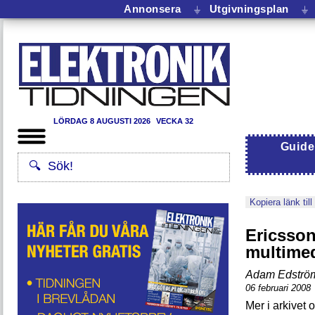
Annonsera
⏚
Utgivningsplan
⏚
LÖRDAG 8 AUGUSTI 2026
VECKA 32
Guide
Kopiera länk till
Ericsson
multime
Adam Edströ
06 februari 2008