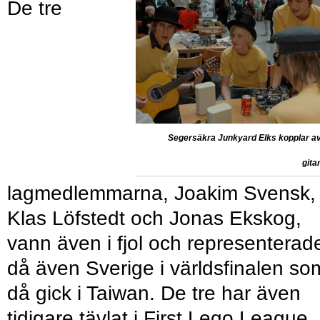
De tre
Segersäkra Junkyard Elks kopplar a
gita
lagmedlemmarna, Joakim Svensk,
Klas Löfstedt och Jonas Ekskog,
vann även i fjol och representerad
då även Sverige i världsfinalen so
då gick i Taiwan. De tre har även
tidigare tävlat i First Lego League,