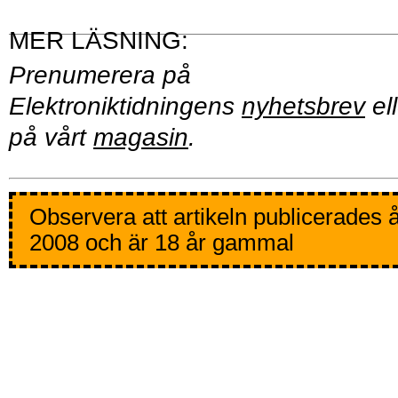
Prenumerera på
Elektroniktidningens
nyhetsbrev
ell
på vårt
magasin
.
Observera att artikeln publicerades 
2008 och är 18 år gammal