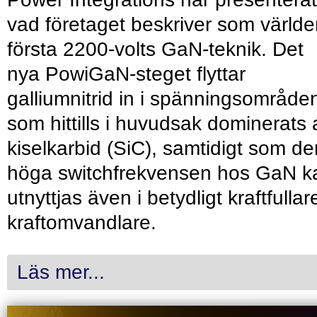
vad företaget beskriver som värld
första 2200-volts GaN-teknik. Det
nya PowiGaN-steget flyttar
galliumnitrid in i spänningsområde
som hittills i huvudsak dominerats 
kiselkarbid (SiC), samtidigt som de
höga switchfrekvensen hos GaN k
utnyttjas även i betydligt kraftfullar
kraftomvandlare.
Läs mer...