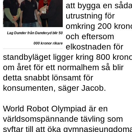
att bygga en såd
utrustning för
omkring 200 krono
Lag Dunder från Danderyd blir 50
och eftersom
000 kronor rikare
elkostnaden för
standbyläget ligger kring 800 kron
om året för ett normalhem så blir
detta snabbt lönsamt för
konsumenten, säger Jacob.
World Robot Olympiad är en
världsomspännande tävling som
syftar till att öka gymnasieungdom