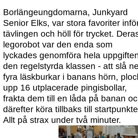
Borlängeungdomarna, Junkyard
Senior Elks, var stora favoriter infö
tävlingen och höll för trycket. Dera
legorobot var den enda som
lyckades genomföra hela uppgiften
den regelstyrda klassen - att slå ne
fyra läskburkar i banans hörn, plo
upp 16 utplacerade pingisbollar,
frakta dem till en låda på banan o
därefter köra tillbaks till startpunkt
Allt på strax under två minuter.