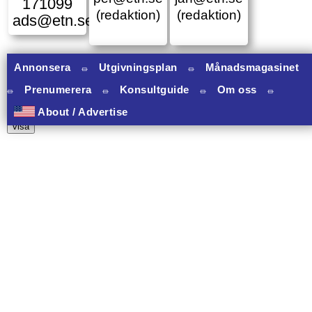
171099
(redaktion)
(redaktion)
ads@etn.se
Annonsera
⏛
Utgivningsplan
⏛
Månadsmagasinet
⏛
Prenumerera
⏛
Konsultguide
⏛
Om oss
⏛
10 banners varav 10 har onclick.
About / Advertise