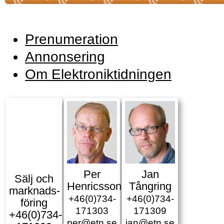
Prenumeration
Annonsering
Om Elektroniktidningen
Per
Jan
Sälj och
Henricsson
Tångring
marknads­
+46(0)734-
+46(0)734-
föring
171303
171309
+46(0)734-
per@etn.se
jan@etn.se