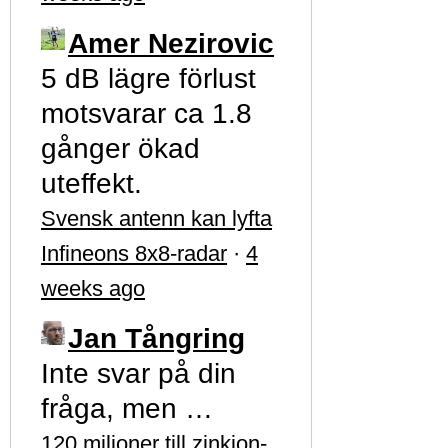
Amer Nezirovic
5 dB lägre förlust
motsvarar ca 1.8
gånger ökad
uteffekt.
Svensk antenn kan lyfta
Infineons 8x8-radar
·
4
weeks ago
Jan Tångring
Inte svar på din
fråga, men …
120 miljoner till zinkjon-