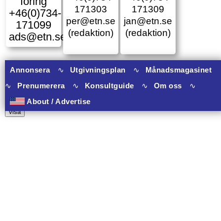
föring
171303
171309
+46(0)734-
per@etn.se
jan@etn.se
171099
(redaktion)
(redaktion)
ads@etn.se
Annonsera
∿
Utgivningsplan
∿
Månadsmagasinet
∿
Prenumerera
∿
Konsultguide
∿
Om oss
∿
10 banners varav 10 har onclick.
About / Advertise