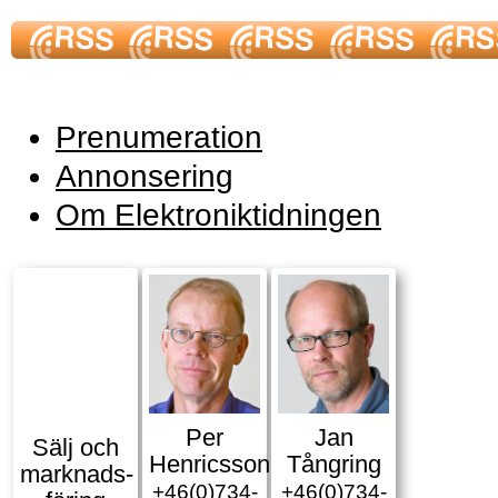
Prenumeration
Annonsering
Om Elektroniktidningen
Per
Jan
Sälj och
Henricsson
Tångring
marknads­
+46(0)734-
+46(0)734-