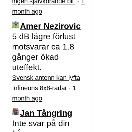
ingen självkörande bil
·
1
month ago
Amer Nezirovic
5 dB lägre förlust
motsvarar ca 1.8
gånger ökad
uteffekt.
Svensk antenn kan lyfta
Infineons 8x8-radar
·
1
month ago
Jan Tångring
Inte svar på din