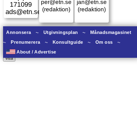
per@etn.se
jan@etn.se
171099
(redaktion)
(redaktion)
ads@etn.se
Annonsera
⏦
Utgivningsplan
⏦
Månadsmagasinet
⏦
Prenumerera
⏦
Konsultguide
⏦
Om oss
⏦
11 banners varav 11 har onclick.
About / Advertise