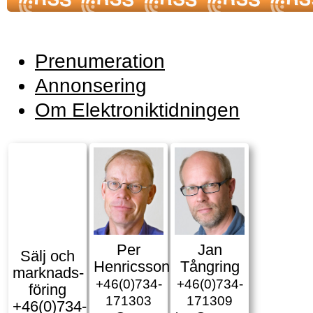
Prenumeration
Annonsering
Om Elektroniktidningen
Per
Jan
Sälj och
Henricsson
Tångring
marknads­
+46(0)734-
+46(0)734-
föring
171303
171309
+46(0)734-