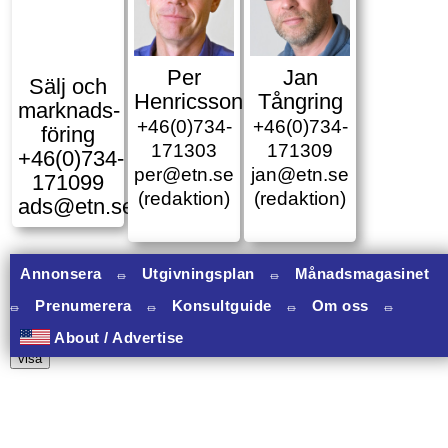
Per
Jan
Sälj och
Henricsson
Tångring
marknads­
+46(0)734-
+46(0)734-
föring
171303
171309
+46(0)734-
per@etn.se
jan@etn.se
171099
(redaktion)
(redaktion)
ads@etn.se
Annonsera
⏛
Utgivningsplan
⏛
Månadsmagasinet
⏛
Prenumerera
⏛
Konsultguide
⏛
Om oss
⏛
11 banners varav 11 har onclick.
About / Advertise