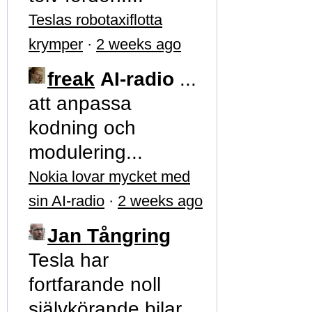
Teslas robotaxiflotta
krymper
·
2 weeks ago
freak
AI-radio
...
att anpassa
kodning och
modulering...
Nokia lovar mycket med
sin AI-radio
·
2 weeks ago
Jan Tångring
Tesla har
fortfarande noll
självkörande bilar.