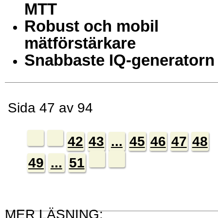
MTT
Robust och mobil
mätförstärkare
Snabbaste IQ-generatorn
Sida 47 av 94
42
43
...
45
46
47
48
49
...
51