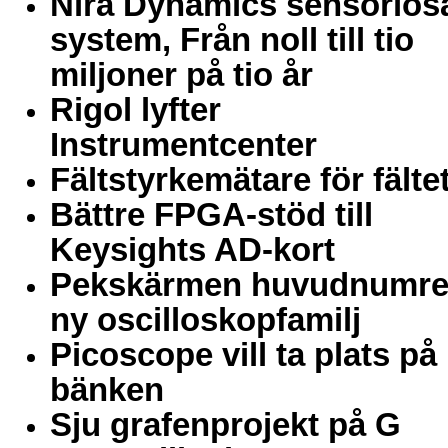
Nira Dynamics sensorlös
system, Från noll till tio
miljoner på tio år
Rigol lyfter
Instrumentcenter
Fältstyrkemätare för fälte
Bättre FPGA-stöd till
Keysights AD-kort
Pekskärmen huvudnumret
ny oscilloskopfamilj
Picoscope vill ta plats på
bänken
Sju grafenprojekt på G