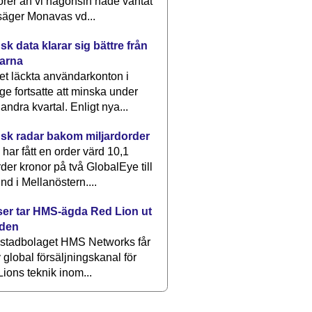
rer än vi någonsin hade väntat
säger Monavas vd...
k data klarar sig bättre från
arna
et läckta användarkonton i
ge fortsatte att minska under
 andra kvartal. Enligt nya...
sk radar bakom miljardorder
har fått en order värd 10,1
rder kronor på två GlobalEye till
nd i Mellanöstern....
er tar HMS-ägda Red Lion ut
lden
stadbolaget HMS Networks får
 global försäljningskanal för
ions teknik inom...