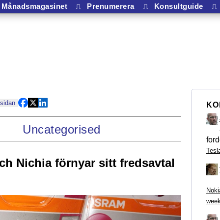
Månadsmagasinet
⎍
Prenumerera
⎍
Konsultguide
⎍
 sidan
KO
Uncategorised
ford
Tesl
h Nichia förnyar sitt fredsavtal
Noki
week