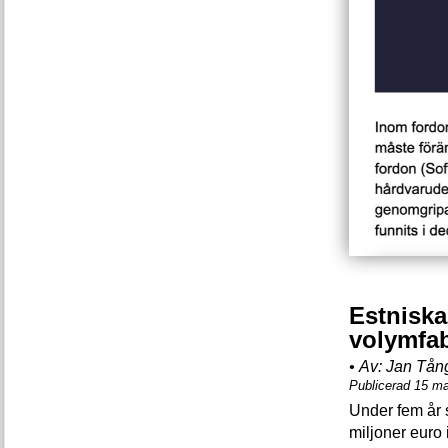
Estniska
volymfab
•
Av:
Jan Tån
Publicerad 15 ma
Under fem år 
miljoner euro 