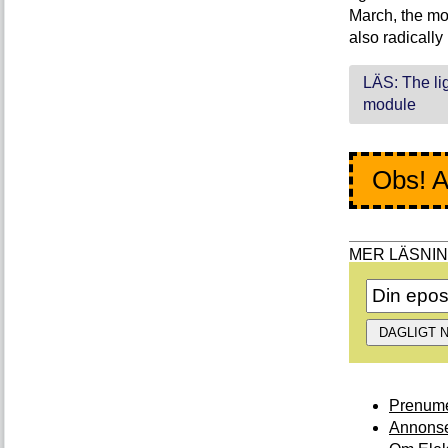
March, the mod
also radically
LÄS: The li
module
Obs! A
Prenume
Annonse