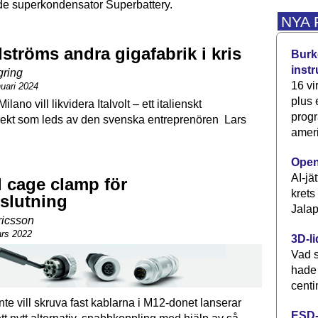
e superkondensator Superbattery.
NYA
lströms andra gigafabrik i kris
Burke
inst
gring
16 vi
nuari 2024
plus
lano vill likvidera Italvolt – ett italienskt
progr
ojekt som leds av den svenska entreprenören Lars
ameri
Open
AI-jä
 cage clamp för
krets
slutning
Jalap
ricsson
ars 2022
3D-li
Vad s
hade
centi
te vill skruva fast kablarna i M12-donet lanserar
ESD-