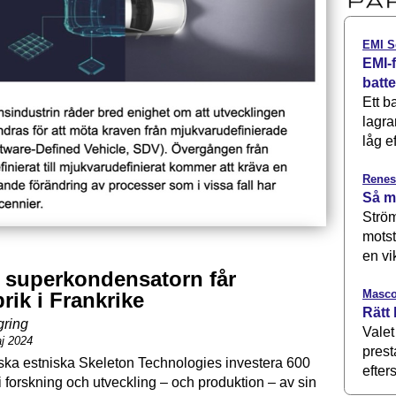
EMI S
EMI-f
batt
Ett b
lagra
låg ef
Renes
Så m
Ström
motst
en vi
 superkondensatorn får
Masco
rik i Frankrike
Rätt 
gring
Valet
j 2024
prest
ska estniska Skeleton Technologies investera 600
efters
i forskning och utveckling – och produktion – av sin