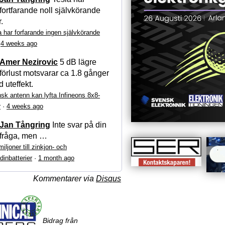
fortfarande noll självkörande
r.
a har forfarande ingen självkörande
·
4 weeks ago
Amer Nezirovic
5 dB lägre
förlust motsvarar ca 1.8 gånger
 uteffekt.
sk antenn kan lyfta Infineons 8x8-
r
·
4 weeks ago
Jan Tångring
Inte svar på din
fråga, men …
iljoner till zinkjon- och
dinbatterier
·
1 month ago
Kommentarer via
Disqus
Bidrag från