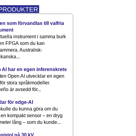
 PRODUKTER
n som förvandlas till valfria
rument
rtuella instrument i samma burk
 en FPGA som du kan
ammera. Australisk-
kanska...
 AI har en egen inferenskrets
tten Open AI utvecklar en egen
 för stora språkmodeller.
eño är avsedd för...
dar för edge-AI
kulle du kunna göra om du
 en kompakt sensor – en dryg
meter lång – som du kunde...
pistol på 30 kV