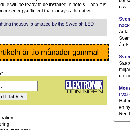
senso
ule will be ready to be installed in hotels. Then it is
oss, 
 more energy-efficient than today's alternative.
Svens
ghting industry is amazed by the Swedish LED
hack
Antal
Sveri
årets
rtikeln är tio månader gammal
Sven
Saab 
milja
en ku
Mous
i vär
Halm
en ny
Red L
ration
ring