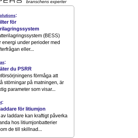
branschens experter
:
olutions
ilter för
erilagringssystem
atterilagringssystem (BESS)
r energi under perioder med
terfrågan eller...
:
as
äter du PSRR
försörjningens förmåga att
å störningar på matningen, är
ktig parameter som visar...
:
t
laddare för litiumjon
 av laddare kan kraftigt påverka
anda hos litiumjonbatterier
om de till skillnad...