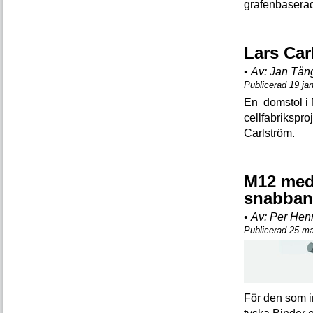
grafenbaserad
Lars Car
•
Av:
Jan Tån
Publicerad 19 ja
En domstol i Mi
cellfabrikspr
Carlström.
M12 med
snabban
•
Av:
Per Hen
Publicerad 25 m
För den som in