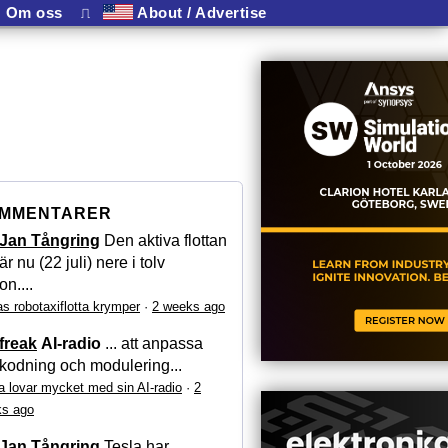
Om oss
⎍
About / Advertise
MMENTARER
Jan Tångring
Den aktiva flottan
är nu (22 juli) nere i tolv
on....
as robotaxiflotta krymper
·
2 weeks ago
freak
AI-radio
... att anpassa
kodning och modulering...
a lovar mycket med sin AI-radio
·
2
s ago
Jan Tångring
Tesla har