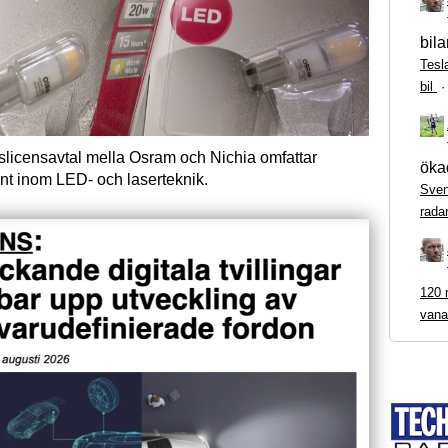
bila
Tesl
bil
rslicensavtal mella Osram och Nichia omfattar
ökad
ent inom LED- och laserteknik.
Sven
rada
120 m
vana