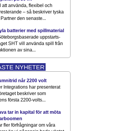
 att använda, flexibel och
esterande – så beskriver tyska
artner den senaste...
kyla batterier med spillmaterial
öteborgsbaserade upp­starts­
aget SHT vill använda spill från
ktionen av sina...
ASTE NYHETER
umnitrid når 2200 volt
 Integrations har presenterat
öretaget beskriver som
ens första 2200-volts...
a tar in kapital för att möta
arboomen
får fler förfrågningar om våra