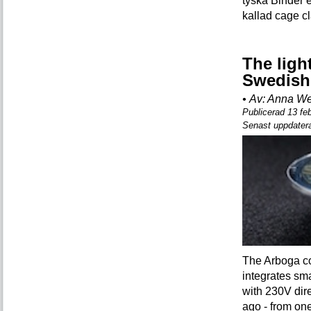
tyska Binder e
kallad cage c
The ligh
Swedish
•
Av:
Anna Wen
Publicerad 13 fe
Senast uppdatera
The Arboga c
integrates sm
with 230V dire
ago - from one