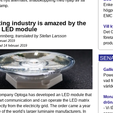
tt nytt alternativ, snabbkoppling med hjälp av så
Enkel
lamp.
högpr
EMC P
ting industry is amazed by the
Vill 
 LED module
Det G
nberg, translated by Stefan Larsson
föret
bruari 2019
produ
d 14 februari 2019
SEN
Galli
Power
vad f
värld
ompany Optoga has developed an LED module that
Monav
art communication and can operate the LED matrix
drön
ctly from the electricity grid. The order came a year
- Vi 
 of the world's larger luminaire manufacturers. In