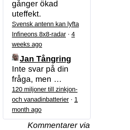
gånger ökad
uteffekt.
Svensk antenn kan lyfta
Infineons 8x8-radar
·
4
weeks ago
Jan Tångring
Inte svar på din
fråga, men …
120 miljoner till zinkjon-
och vanadinbatterier
·
1
month ago
Kommentarer via