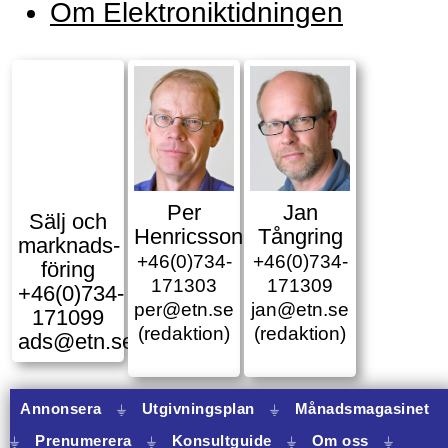
Om Elektroniktidningen
Per
Jan
Sälj och
Henricsson
Tångring
marknads­
+46(0)734-
+46(0)734-
föring
171303
171309
+46(0)734-
per@etn.se
jan@etn.se
171099
(redaktion)
(redaktion)
ads@etn.se
Annonsera
⏚
Utgivningsplan
⏚
Månadsmagasinet
⏚
Prenumerera
⏚
Konsultguide
⏚
Om oss
⏚
10 banners varav 10 har onclick.