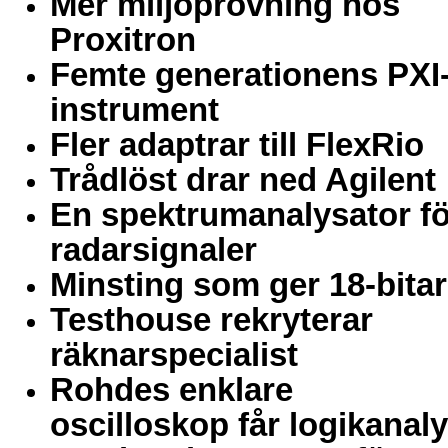
Mer miljöprovning hos
Proxitron
Femte generationens PXI
instrument
Fler adaptrar till FlexRio
Trådlöst drar ned Agilent
En spektrumanalysator fö
radarsignaler
Minsting som ger 18-bitar
Testhouse rekryterar
räknarspecialist
Rohdes enklare
oscilloskop får logikanal