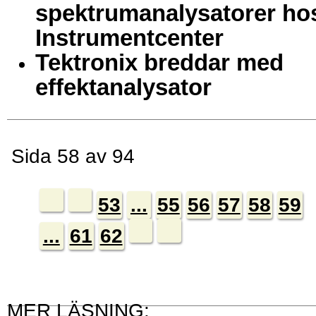
spektrumanalysatorer ho
Instrumentcenter
Tektronix breddar med
effektanalysator
Sida 58 av 94
53
...
55
56
57
58
59
...
61
62