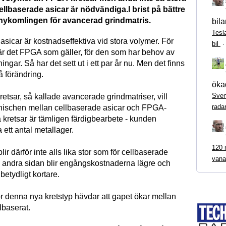
ellbaserade asicar är nödvändiga.I brist på bättre
nykomlingen för avancerad grindmatris.
bila
Tesl
sicar är kostnadseffektiva vid stora volymer. För
bil
r det FPGA som gäller, för den som har behov av
ingar. Så har det sett ut i ett par år nu. Men det finns
å förändring.
ökad
Sven
retsar, så kallade avancerade grindmatriser, vill
rada
i nischen mellan cellbaserade asicar och FPGA-
 kretsar är tämligen färdigbearbete - kunden
a ett antal metallager.
120 m
blir därför inte alls lika stor som för cellbaserade
vana
å andra sidan blir engångskostnaderna lägre och
betydligt kortare.
ör denna nya kretstyp hävdar att gapet ökar mellan
baserat.