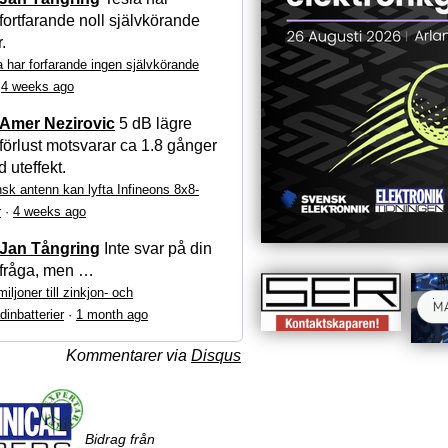
fortfarande noll självkörande
r.
a har forfarande ingen självkörande
·
4 weeks ago
Amer Nezirovic
5 dB lägre
förlust motsvarar ca 1.8 gånger
 uteffekt.
sk antenn kan lyfta Infineons 8x8-
r
·
4 weeks ago
Jan Tångring
Inte svar på din
fråga, men …
iljoner till zinkjon- och
dinbatterier
·
1 month ago
Kommentarer via
Disqus
Bidrag från