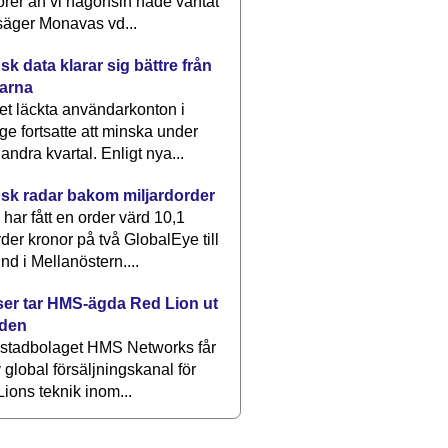
rer än vi någonsin hade väntat
säger Monavas vd...
k data klarar sig bättre från
arna
et läckta användarkonton i
ge fortsatte att minska under
 andra kvartal. Enligt nya...
sk radar bakom miljardorder
har fått en order värd 10,1
rder kronor på två GlobalEye till
nd i Mellanöstern....
er tar HMS-ägda Red Lion ut
lden
stadbolaget HMS Networks får
 global försäljningskanal för
ions teknik inom...