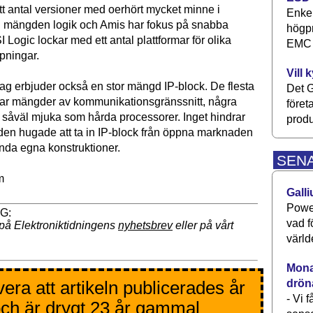
tt antal versioner med oerhört mycket minne i
Enkel
ill mängden logik och Amis har fokus på snabba
högpr
I Logic lockar med ett antal plattformar för olika
EMC P
mpningar.
Vill 
tag erbjuder också en stor mängd IP-block. De flesta
Det G
har mängder av kommunikationsgränssnitt, några
föret
 såväl mjuka som hårda processorer. Inget hindrar
produ
r den hugade att ta in IP-block från öppna marknaden
ända egna konstruktioner.
SEN
m
Galli
Power
vad f
på Elektroniktidningens
nyhetsbrev
eller på vårt
värld
Monav
drön
era att artikeln publicerades år
- Vi 
ch är drygt 23 år gammal