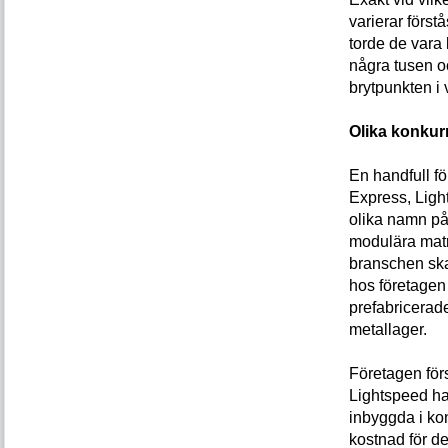
varierar först
torde de vara
några tusen o
brytpunkten i
Olika konku
En handfull fö
Express, Ligh
olika namn på
modulära matri
branschen sk
hos företagen
prefabricerade
metallager.
Företagen förs
Lightspeed har
inbyggda i ko
kostnad för de