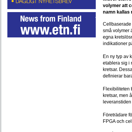
volymer att c
namn kallas 
Cellbaserade a
små volymer ä
egna kretslösn
indikationer p
En ny typ av k
etablera sig 
kretsar. Dessa
definierar bar
Flexibiliteten 
kretsar, men 
leveranstiden 
Företrädare f
FPGA och cell