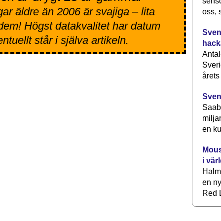
senso
ar äldre än 2006 är svajiga – lita
oss, 
 dem! Högst datakvalitet har datum
Svens
tuellt står i själva artikeln.
hack
Antal
Sveri
årets
Sven
Saab 
milja
en ku
Mous
i vär
Halm
en ny
Red L