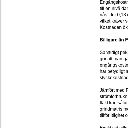
Engångskostna
till en nivå 
nås - för 0,13
vilket kräver
Kostnaden öka
Billigare än
Samtidigt peka
gör att man 
engångskostna
har betydligt 
styckekostnad
Jämfört med F
strömförbrukn
fläkt kan sålu
grindmatris me
tillförlitligh
Exakt vid vil