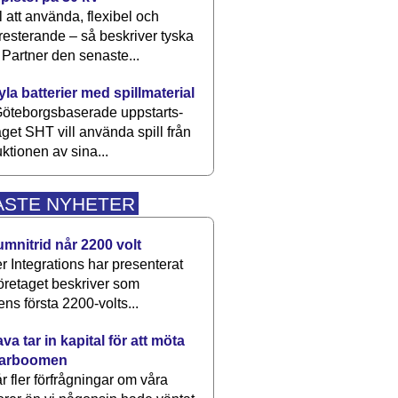
 att använda, flexibel och
esterande – så beskriver tyska
artner den senaste...
kyla batterier med spillmaterial
öteborgsbaserade upp­starts­
aget SHT vill använda spill från
ktionen av sina...
ASTE NYHETER
umnitrid når 2200 volt
 Integrations har presenterat
öretaget beskriver som
ens första 2200-volts...
a tar in kapital för att möta
arboomen
får fler förfrågningar om våra