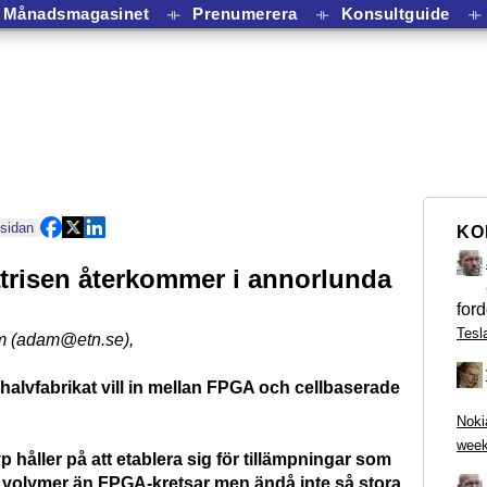
Månadsmagasinet
⟛
Prenumerera
⟛
Konsultguide
⟛
 sidan
KO
trisen återkommer i annorlunda
ford
Tesl
m (adam@etn.se)
,
halvfabrikat vill in mellan FPGA och cellbaserade
Noki
week
p håller på att etablera sig för tillämpningar som
e volymer än FPGA-kretsar men ändå inte så stora