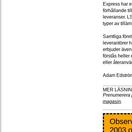
Express har e
förhållande t
leveranser. LS
typer av tillä
Samtliga före
leverantörer 
erbjuder även
förstås helle
eller återanv
Adam Edströ
Prenumerera 
magasin
.
Observ
2003 o