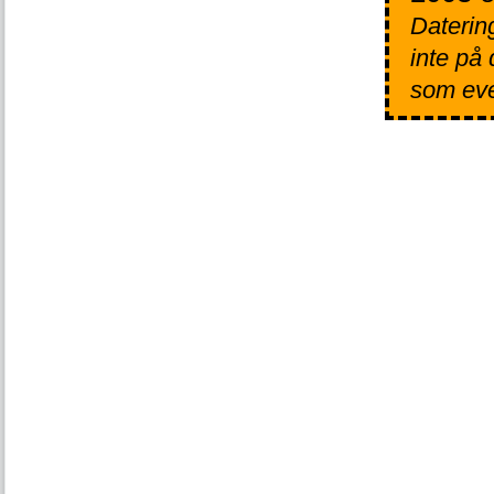
Datering
inte på
som even