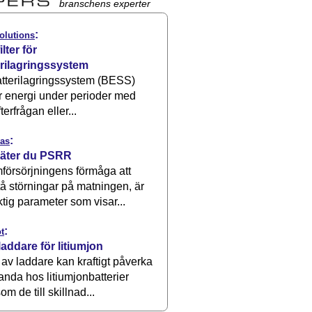
branschens experter
:
olutions
ilter för
erilagringssystem
atterilagringssystem (BESS)
r energi under perioder med
terfrågan eller...
:
as
äter du PSRR
försörjningens förmåga att
å störningar på matningen, är
ktig parameter som visar...
:
t
laddare för litiumjon
 av laddare kan kraftigt påverka
anda hos litiumjonbatterier
om de till skillnad...