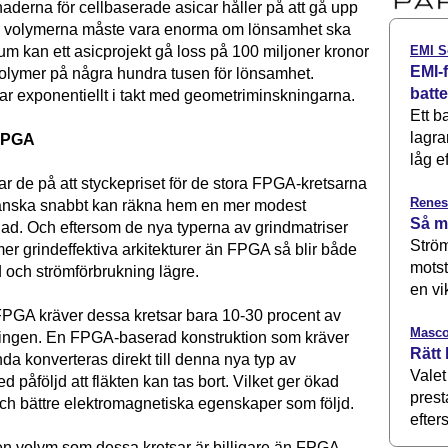
derna för cellbaserade asicar håller på att gå upp
där volymerna måste vara enorma om lönsamhet ska
EMI S
 um kan ett asicprojekt gå loss på 100 miljoner kronor
EMI-f
 volymer på några hundra tusen för lönsamhet.
batt
r exponentiellt i takt med geometriminskningarna.
Ett b
lagra
 FPGA
låg ef
r de på att styckepriset för de stora FPGA-kretsarna
Renes
ganska snabbt kan räkna hem en mer modest
Så m
d. Och eftersom de nya typerna av grindmatriser
Ström
mer grindeffektiva arkitekturer än FPGA så blir både
motst
 och strömförbrukning lägre.
en vi
PGA kräver dessa kretsar bara 10-30 procent av
Masco
ingen. En FPGA-baserad konstruktion som kräver
Rätt 
nda konverteras direkt till denna nya typ av
Valet
d påföljd att fläkten kan tas bort. Vilket ger ökad
prest
et och bättre elektromagnetiska egenskaper som följd.
efters
ken volym som dessa kretsar är billigare än FPGA