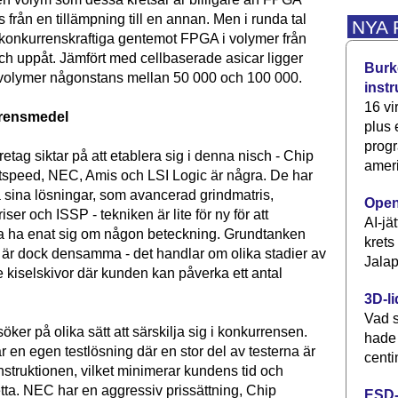
ås från en tillämpning till en annan. Men i runda tal
NYA
 konkurrenskraftiga gentemot FPGA i volymer från
ch uppåt. Jämfört med cellbaserade asicar ligger
Burke
 volymer någonstans mellan 50 000 och 100 000.
inst
16 vi
rrensmedel
plus
progr
retag siktar på att etablera sig i denna nisch - Chip
ameri
tspeed, NEC, Amis och LSI Logic är några. De har
 sina lösningar, som avancerad grindmatris,
Open
ser och ISSP - tekniken är lite för ny för att
AI-jä
a ha enat sig om någon beteckning. Grundtanken
krets
 är dock densamma - det handlar om olika stadier av
Jalap
 kiselskivor där kunden kan påverka ett antal
3D-li
Vad s
öker på olika sätt att särskilja sig i konkurrensen.
hade
 en egen testlösning där en stor del av testerna är
centi
nstruktionen, vilket minimerar kundens tid och
tta. NEC har en aggressiv prissättning, Chip
ESD-