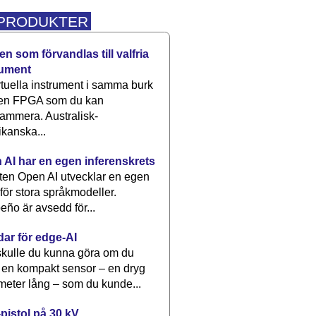
 PRODUKTER
n som förvandlas till valfria
rument
rtuella instrument i samma burk
 en FPGA som du kan
ammera. Australisk-
kanska...
 AI har en egen inferenskrets
tten Open AI utvecklar en egen
 för stora språkmodeller.
eño är avsedd för...
dar för edge-AI
kulle du kunna göra om du
 en kompakt sensor – en dryg
meter lång – som du kunde...
pistol på 30 kV