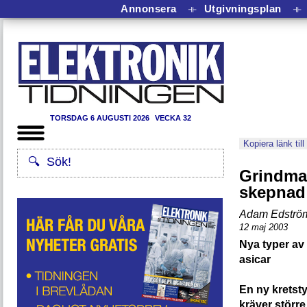
Annonsera
⟛
Utgivningsplan
⟛
TORSDAG 6 AUGUSTI 2026
VECKA 32
Kopiera länk till
Grindma
skepnad
Adam Edströ
12 maj 2003
Nya typer av 
asicar
En ny kretsty
kräver störr