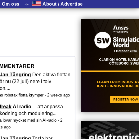
Om oss
⟛
About / Advertise
MMENTARER
Jan Tångring
Den aktiva flottan
är nu (22 juli) nere i tolv
on....
as robotaxiflotta krymper
·
2 weeks ago
freak
AI-radio
... att anpassa
kodning och modulering...
a lovar mycket med sin AI-radio
·
2
s ago
Jan Tångring
Tesla har