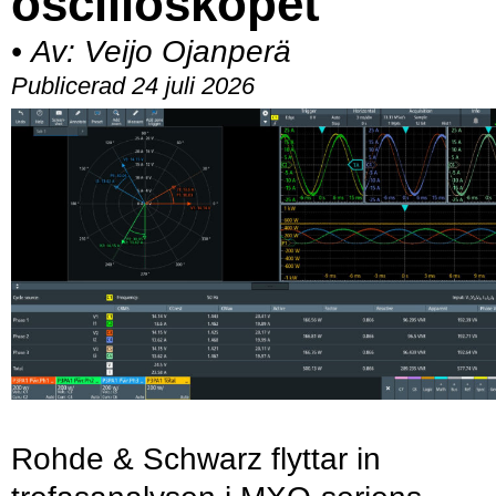
oscilloskopet
•
Av:
Veijo Ojanperä
Publicerad 24 juli 2026
Rohde & Schwarz flyttar in