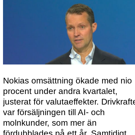
Nokias omsättning ökade med nio
procent under andra kvartalet,
justerat för valutaeffekter. Drivkraf
var försäljningen till AI- och
molnkunder, som mer än
fördubblades på ett år. Samtidigt