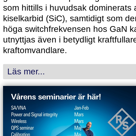
som hittills i huvudsak dominerats 
kiselkarbid (SiC), samtidigt som de
höga switchfrekvensen hos GaN k
utnyttjas även i betydligt kraftfullar
kraftomvandlare.
Läs mer...