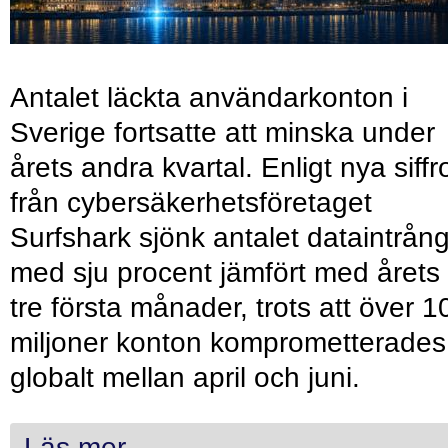
Antalet läckta användarkonton i
Sverige fortsatte att minska under
årets andra kvartal. Enligt nya siffr
från cybersäkerhetsföretaget
Surfshark sjönk antalet dataintrån
med sju procent jämfört med årets
tre första månader, trots att över 1
miljoner konton komprometterades
globalt mellan april och juni.
Läs mer...