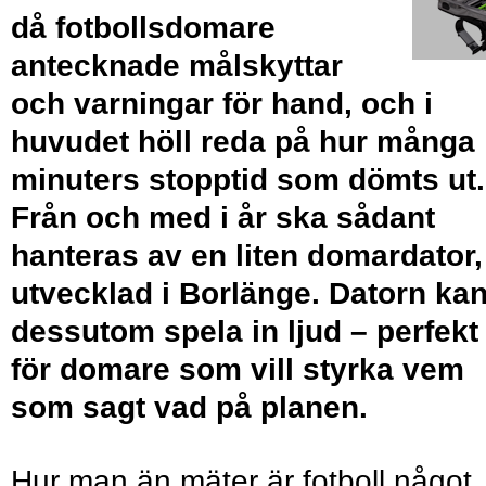
då fotbollsdomare
antecknade målskyttar
och varningar för hand, och i
huvudet höll reda på hur många
minuters stopptid som dömts ut.
Från och med i år ska sådant
hanteras av en liten domardator,
utvecklad i Borlänge. Datorn ka
dessutom spela in ljud – perfekt
för domare som vill styrka vem
som sagt vad på planen.
Hur man än mäter är fotboll något