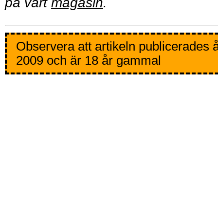
på vårt
magasin
.
Observera att artikeln publicerades 
2009 och är 18 år gammal