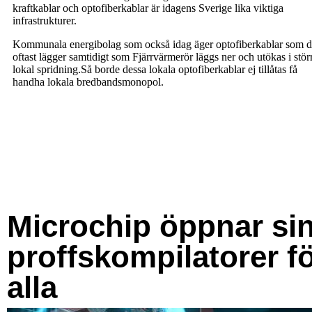
Microchip öppnar si
proffskompilatorer f
alla