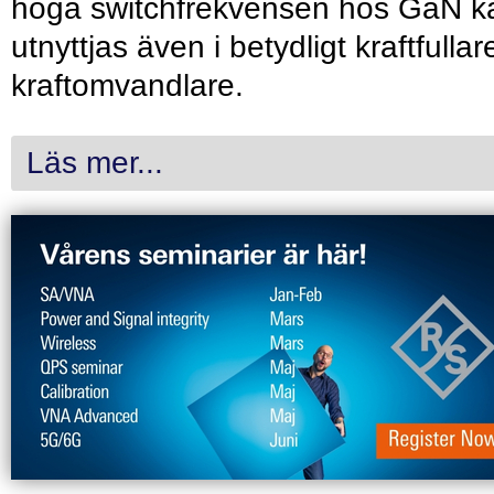
höga switchfrekvensen hos GaN k
utnyttjas även i betydligt kraftfullar
kraftomvandlare.
Läs mer...