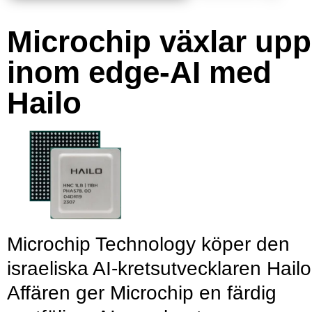
Microchip växlar upp
inom edge-AI med
Hailo
Microchip Technology köper den
israeliska AI-kretsutvecklaren Hailo
Affären ger Microchip en färdig