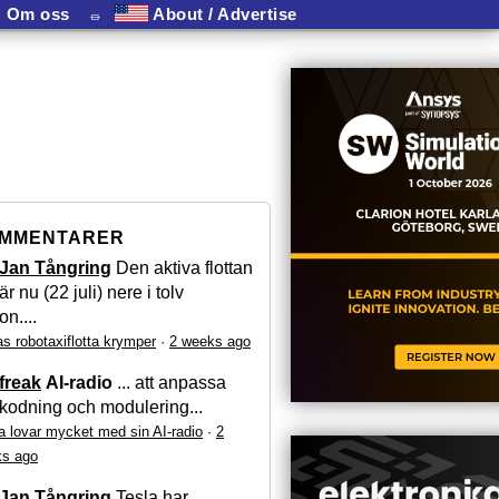
Om oss
⏛
About / Advertise
MMENTARER
Jan Tångring
Den aktiva flottan
är nu (22 juli) nere i tolv
on....
as robotaxiflotta krymper
·
2 weeks ago
freak
AI-radio
... att anpassa
kodning och modulering...
a lovar mycket med sin AI-radio
·
2
s ago
Jan Tångring
Tesla har