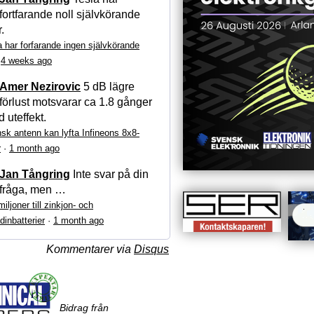
fortfarande noll självkörande
r.
a har forfarande ingen självkörande
·
4 weeks ago
Amer Nezirovic
5 dB lägre
förlust motsvarar ca 1.8 gånger
 uteffekt.
sk antenn kan lyfta Infineons 8x8-
r
·
1 month ago
Jan Tångring
Inte svar på din
fråga, men …
iljoner till zinkjon- och
dinbatterier
·
1 month ago
Kommentarer via
Disqus
Bidrag från