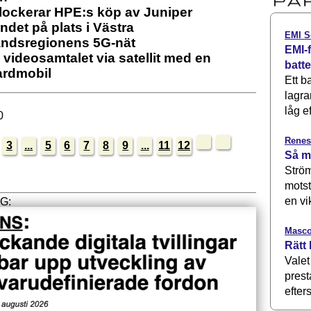
lockerar HPE:s köp av Juniper
det på plats i Västra
EMI S
andsregionens 5G-nät
EMI-f
 videosamtalet via satellit med en
batt
ardmobil
Ett b
lagra
låg ef
0
Renes
3
...
5
6
7
8
9
...
11
12
Så m
Ström
motst
en vi
Masco
Rätt 
Valet
prest
efters