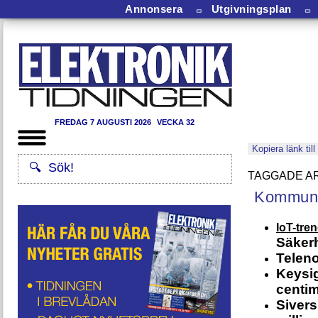
Annonsera
⏛
Utgivningsplan
⏛
FREDAG 7 AUGUSTI 2026
VECKA 32
Kopiera länk till
Kommuni
IoT-tre
Säkerh
Teleno
Keysig
centi
Sivers