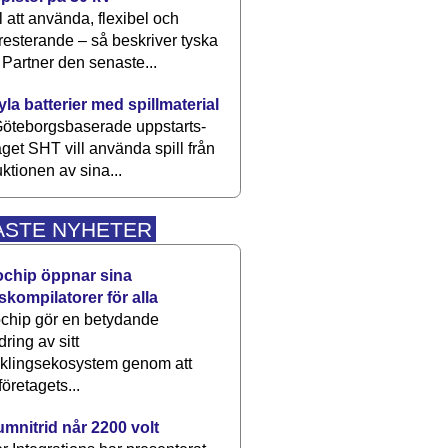
 att använda, flexibel och
esterande – så beskriver tyska
artner den senaste...
kyla batterier med spillmaterial
öteborgsbaserade upp­starts­
aget SHT vill använda spill från
ktionen av sina...
ASTE NYHETER
ochip öppnar sina
skompilatorer för alla
chip gör en betydande
dring av sitt
cklingsekosystem genom att
företagets...
umnitrid når 2200 volt