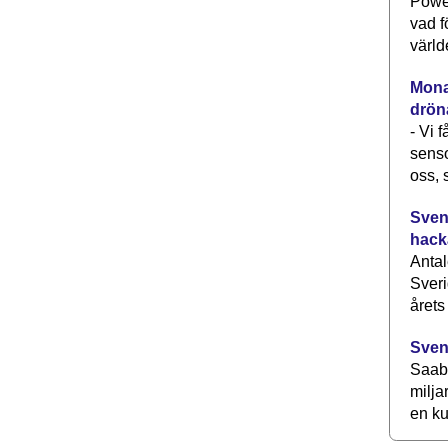
Power
vad f
värld
Monav
drön
- Vi 
senso
oss, 
Svens
hack
Antal
Sveri
årets
Sven
Saab 
milja
en ku