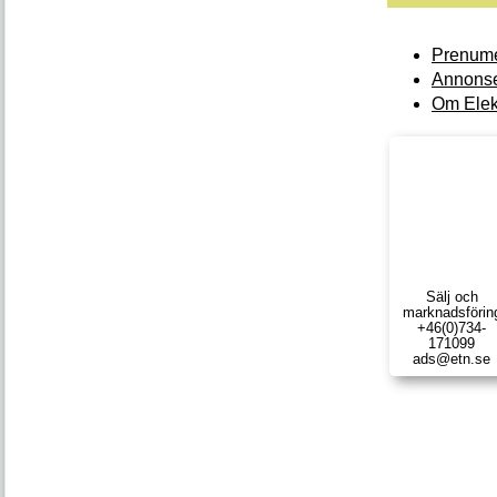
Prenume
Annonse
Om Elek
Sälj och
marknads­förin
+46(0)734-
171099
ads@etn.se