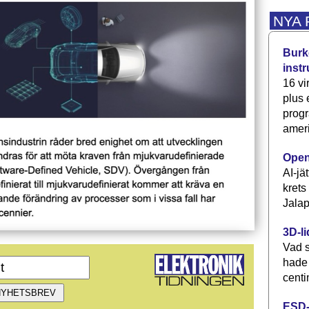
NYA
Burke
inst
16 vi
plus
progr
ameri
Open
AI-jä
krets
Jalap
3D-li
Vad s
hade
centi
ESD-