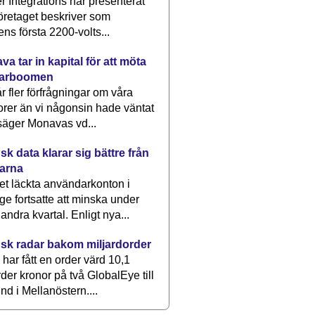
 Integrations har presenterat
öretaget beskriver som
ens första 2200-volts...
a tar in kapital för att möta
arboomen
får fler förfrågningar om våra
rer än vi någonsin hade väntat
säger Monavas vd...
k data klarar sig bättre från
arna
et läckta användarkonton i
ge fortsatte att minska under
 andra kvartal. Enligt nya...
sk radar bakom miljardorder
har fått en order värd 10,1
rder kronor på två GlobalEye till
nd i Mellanöstern....