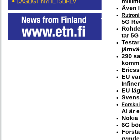
millim
Även 
Rutroni
5G Red
Rohde
tar 5G
Testar
järnv
290 sa
kommu
Ericss
EU vän
Infine
EU läg
Svensk
Forskn
AI är 
Nokia 
6G bör
Första
rymde