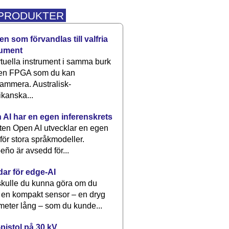
 PRODUKTER
n som förvandlas till valfria
rument
rtuella instrument i samma burk
 en FPGA som du kan
ammera. Australisk-
kanska...
 AI har en egen inferenskrets
tten Open AI utvecklar en egen
 för stora språkmodeller.
eño är avsedd för...
dar för edge-AI
kulle du kunna göra om du
 en kompakt sensor – en dryg
meter lång – som du kunde...
pistol på 30 kV