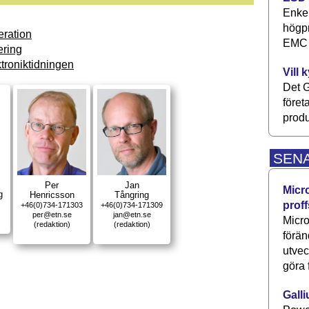
Enkel
högpr
ration
EMC P
ring
troniktidningen
Vill 
Det G
föret
produ
SEN
Per
Jan
Micr
g
Henricsson
Tångring
proff
+46(0)734-171303
+46(0)734-171309
per@etn.se
jan@etn.se
Micro
(redaktion)
(redaktion)
förän
utve
göra 
Galli