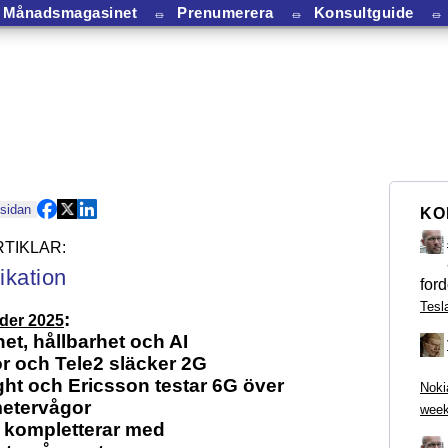
Månadsmagasinet
⏛
Prenumerera
⏛
Konsultguide
⏛
 sidan
KO
kation
ford
Tesl
:
nder 2025
et, hållbarhet och AI
r och Tele2 släcker 2G
ht och Ericsson testar 6G över
Noki
metervågor
week
 kompletterar med