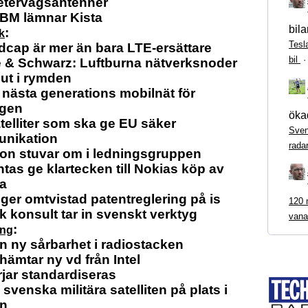
etervågsantenner
IBM lämnar Kista
bila
:
k
Tesl
cap är mer än bara LTE-ersättare
bil
 & Schwarz: Luftburna nätverksnoder
 ut i rymden
 nästa generations mobilnät för
ägen
ökad
telliter som ska ge EU säker
Sven
nikation
rada
on stuvar om i ledningsgruppen
tas ge klartecken till Nokias köp av
ra
ger omtvistad patentreglering på is
120 m
 konsult tar in svenskt verktyg
vana
:
ing
en ny sårbarhet i radiostacken
hämtar ny vd från Intel
jar standardiseras
 svenska militära satelliten på plats i
n