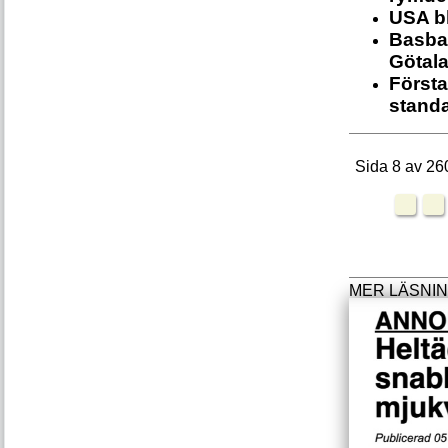
USA b
Basban
Götal
Första
stand
Sida 8 av 26