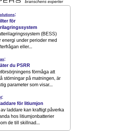
branschens experter
:
olutions
ilter för
erilagringssystem
atterilagringssystem (BESS)
r energi under perioder med
terfrågan eller...
:
as
äter du PSRR
försörjningens förmåga att
å störningar på matningen, är
ktig parameter som visar...
:
t
laddare för litiumjon
 av laddare kan kraftigt påverka
anda hos litiumjonbatterier
om de till skillnad...