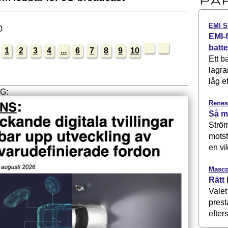
EMI S
0
EMI-f
batt
1
2
3
4
...
6
7
8
9
10
Ett b
lagra
låg ef
Renes
Så m
Ström
motst
en vi
Masco
Rätt 
Valet
prest
efters