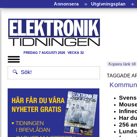
Annonsera
⟛
Utgivningsplan
⟛
FREDAG 7 AUGUSTI 2026
VECKA 32
Kopiera länk till
Kommuni
Svensk
Mouser
Infine
Har du
256 a
Lunds 