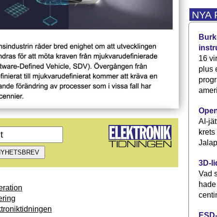
NYA
Burke
inst
16 vi
plus
progr
ameri
Open
AI-jä
krets
Jalap
3D-li
Vad s
hade
ration
centi
ring
troniktidningen
ESD-