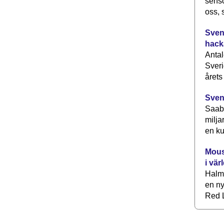
senso
oss, 
Svens
hack
Antal
Sveri
årets
Sven
Saab 
milja
en ku
Mous
i vär
Halm
en ny
Red L