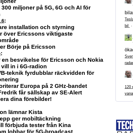
ljoner
 300 miljoner på 5G, 6G och AI för
bila
n
Tesl
:
.6
bil
re installation och styrning
r över Ericssons viktigaste
sområde
ter Börje på Ericsson
ökad
:
o
Sven
r en besvikelse för Ericsson och Nokia
rada
vill in i 6G-radion
-teknik fyrdubblar räckvidden för
onering
oriterar Europa på 2 GHz-bandet
120 m
redrik får sällskap av SE-Alert
vana
ra dina förebilder!
on lämnar Kista
epp ger mobiltäckning
ll förbjuda tester från Kina
m lobbar för 5G-broadcast