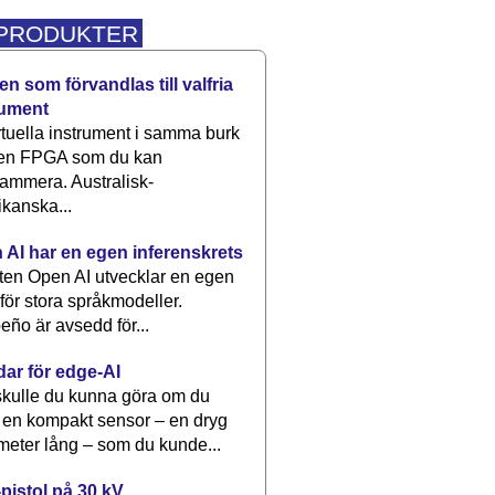
 PRODUKTER
n som förvandlas till valfria
rument
rtuella instrument i samma burk
 en FPGA som du kan
ammera. Australisk-
kanska...
 AI har en egen inferenskrets
tten Open AI utvecklar en egen
 för stora språkmodeller.
eño är avsedd för...
dar för edge-AI
kulle du kunna göra om du
 en kompakt sensor – en dryg
meter lång – som du kunde...
pistol på 30 kV