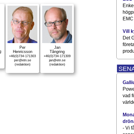
Enkel
högpr
EMC P
Vill 
Det G
föret
Per
Jan
produ
g
Henricsson
Tångring
+46(0)734-171303
+46(0)734-171309
per@etn.se
jan@etn.se
(redaktion)
(redaktion)
SEN
Galli
Power
vad f
värld
Monav
drön
- Vi 