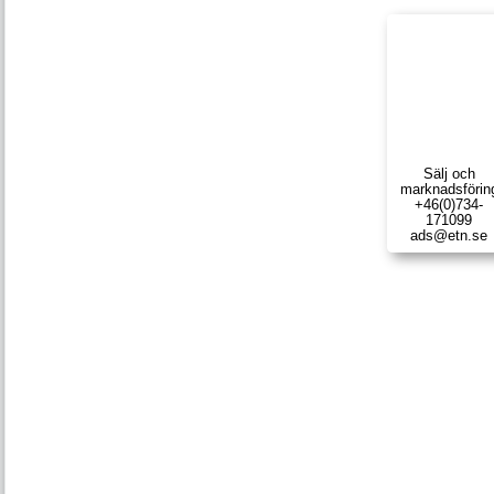
Sälj och
marknads­förin
+46(0)734-
171099
ads@etn.se