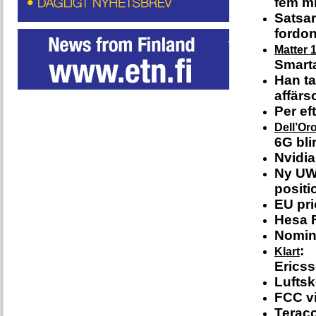
fem mi
Satsar
fordo
Matter 1
Smarta
Han ta
affär
Per ef
Dell’Or
6G bli
Nvidia 
Ny UWB
positi
EU pri
Hesa F
Nomine
:
Klart
Ericss
Luftsk
FCC vi
Teraco