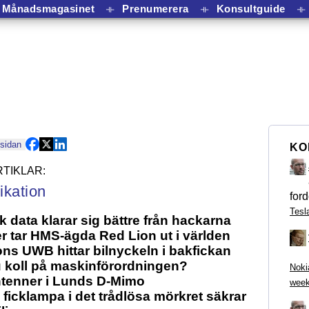
Månadsmagasinet
⟛
Prenumerera
⟛
Konsultguide
⟛
 sidan
KO
kation
ford
Tesl
 data klarar sig bättre från hackarna
 tar HMS-ägda Red Lion ut i världen
ons UWB hittar bilnyckeln i bakfickan
 koll på maskinförordningen?
Noki
ntenner i Lunds D-Mimo
week
ficklampa i det trådlösa mörkret säkrar