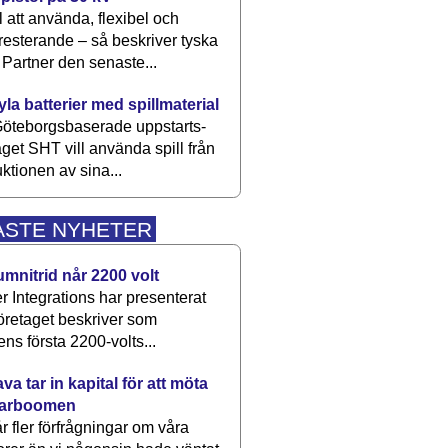
 att använda, flexibel och
esterande – så beskriver tyska
artner den senaste...
kyla batterier med spillmaterial
öteborgsbaserade upp­starts­
aget SHT vill använda spill från
ktionen av sina...
ASTE NYHETER
umnitrid når 2200 volt
 Integrations har presenterat
öretaget beskriver som
ens första 2200-volts...
a tar in kapital för att möta
arboomen
får fler förfrågningar om våra