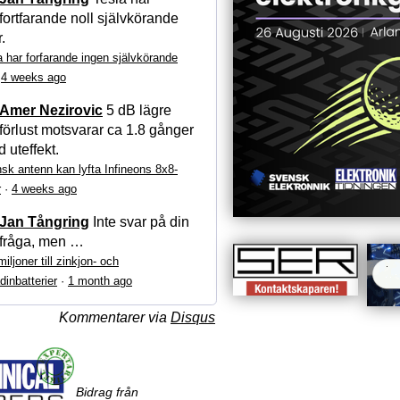
fortfarande noll självkörande
r.
a har forfarande ingen självkörande
·
4 weeks ago
Amer Nezirovic
5 dB lägre
förlust motsvarar ca 1.8 gånger
 uteffekt.
sk antenn kan lyfta Infineons 8x8-
r
·
4 weeks ago
Jan Tångring
Inte svar på din
fråga, men …
iljoner till zinkjon- och
dinbatterier
·
1 month ago
Kommentarer via
Disqus
Bidrag från