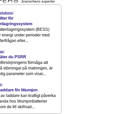
branschens experter
:
olutions
ilter för
erilagringssystem
atterilagringssystem (BESS)
r energi under perioder med
terfrågan eller...
:
as
äter du PSRR
försörjningens förmåga att
å störningar på matningen, är
ktig parameter som visar...
:
t
laddare för litiumjon
 av laddare kan kraftigt påverka
anda hos litiumjonbatterier
om de till skillnad...