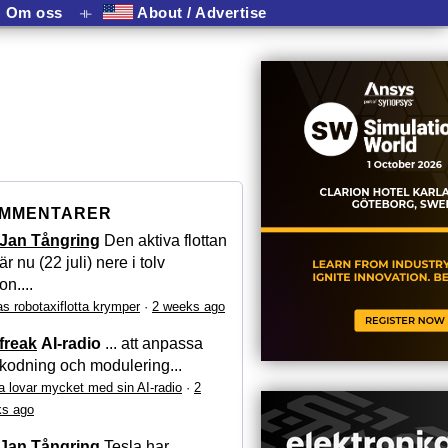
Om oss
⟛
About / Advertise
MMENTARER
Jan Tångring
Den aktiva flottan
är nu (22 juli) nere i tolv
on....
as robotaxiflotta krymper
·
2 weeks ago
freak
AI-radio
... att anpassa
kodning och modulering...
a lovar mycket med sin AI-radio
·
2
s ago
Jan Tångring
Tesla har