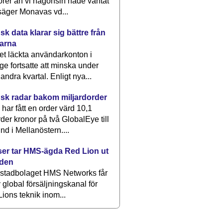
rer än vi någonsin hade väntat
säger Monavas vd...
k data klarar sig bättre från
arna
et läckta användarkonton i
ge fortsatte att minska under
 andra kvartal. Enligt nya...
sk radar bakom miljardorder
har fått en order värd 10,1
rder kronor på två GlobalEye till
nd i Mellanöstern....
er tar HMS-ägda Red Lion ut
lden
stadbolaget HMS Networks får
 global försäljningskanal för
ions teknik inom...