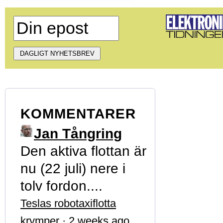
KOMMENTARER
Jan Tångring
Den aktiva flottan är
nu (22 juli) nere i
tolv fordon....
Teslas robotaxiflotta
krymper
·
2 weeks ago