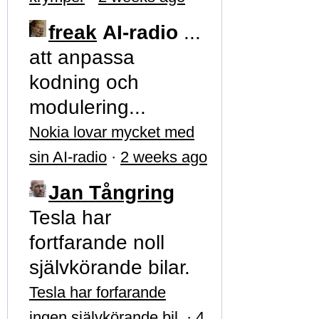
freak
AI-radio
...
att anpassa
kodning och
modulering...
Nokia lovar mycket med
sin AI-radio
·
2 weeks ago
Jan Tångring
Tesla har
fortfarande noll
självkörande bilar.
Tesla har forfarande
ingen självkörande bil
·
4