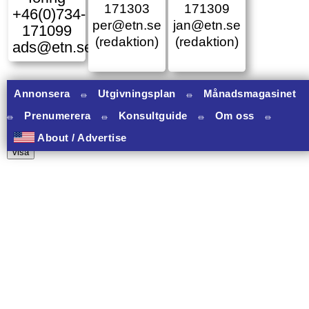
171303
171309
+46(0)734-
per@etn.se
jan@etn.se
171099
(redaktion)
(redaktion)
ads@etn.se
Annonsera
⏛
Utgivningsplan
⏛
Månadsmagasinet
⏛
Prenumerera
⏛
Konsultguide
⏛
Om oss
⏛
10 banners varav 10 har onclick.
About / Advertise