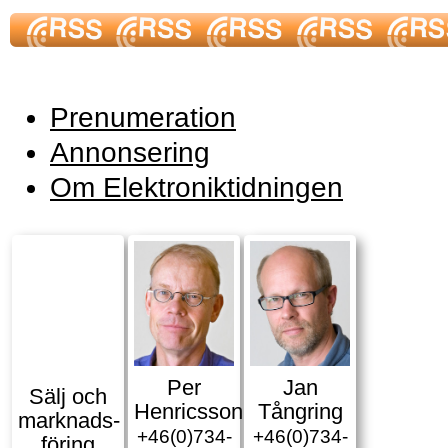
Prenumeration
Annonsering
Om Elektroniktidningen
Per
Jan
Sälj och
Henricsson
Tångring
marknads­
+46(0)734-
+46(0)734-
föring