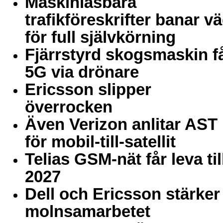
Maskinläsbara
trafikföreskrifter banar v
för full självkörning
Fjärrstyrd skogsmaskin f
5G via drönare
Ericsson slipper
överrocken
Även Verizon anlitar AST
för mobil-till-satellit
Telias GSM-nät får leva til
2027
Dell och Ericsson stärker
molnsamarbetet