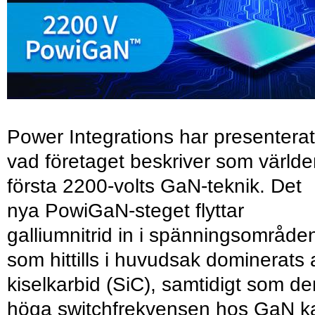
Power Integrations har presenterat
vad företaget beskriver som värld
första 2200-volts GaN-teknik. Det
nya PowiGaN-steget flyttar
galliumnitrid in i spänningsområde
som hittills i huvudsak dominerats 
kiselkarbid (SiC), samtidigt som de
höga switchfrekvensen hos GaN k