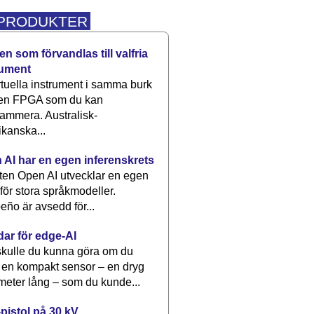
 PRODUKTER
n som förvandlas till valfria
rument
rtuella instrument i samma burk
 en FPGA som du kan
ammera. Australisk-
kanska...
 AI har en egen inferenskrets
tten Open AI utvecklar en egen
 för stora språkmodeller.
eño är avsedd för...
dar för edge-AI
kulle du kunna göra om du
 en kompakt sensor – en dryg
meter lång – som du kunde...
pistol på 30 kV