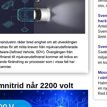
senso
oss, 
Svens
hack
Antal
Sveri
årets
Sven
Saab 
milja
en ku
Mous
i vär
Halm
mnitrid når 2200 volt
en ny
Red L