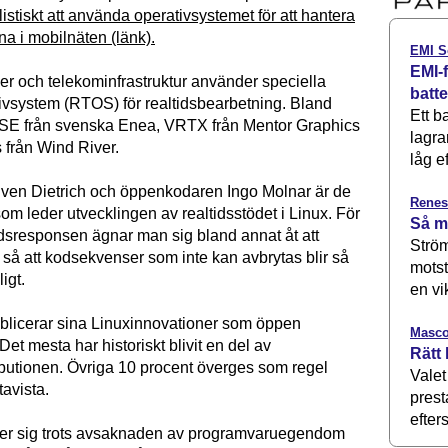
listiskt att använda operativsystemet för att hantera
a i mobilnäten (länk).
EMI S
EMI-f
r och telekominfrastruktur använder speciella
batt
tivsystem (RTOS) för realtidsbearbetning. Bland
Ett b
OSE från svenska Enea, VRTX från Mentor Graphics
lagra
från Wind River.
låg ef
ven Dietrich och öppenkodaren Ingo Molnar är de
Renes
om leder utvecklingen av realtidsstödet i Linux. För
Så m
tidsresponsen ägnar man sig bland annat åt att
Ström
så att kodsekvenser som inte kan avbrytas blir så
motst
igt.
en vi
blicerar sina Linuxinnovationer som öppen
Masco
et mesta har historiskt blivit en del av
Rätt 
ibutionen. Övriga 10 procent överges som regel
Valet
avista.
prest
efters
ser sig trots avsaknaden av programvaruegendom