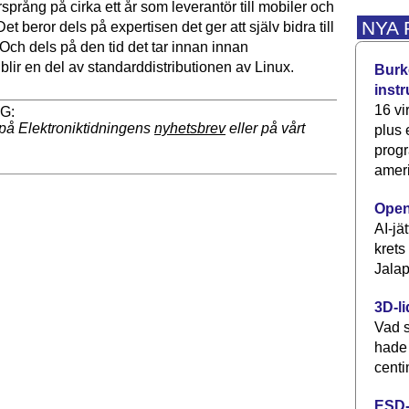
rsprång på cirka ett år som leverantör till mobiler och
NYA
et beror dels på expertisen det ger att själv bidra till
Och dels på den tid det tar innan innan
blir en del av standarddistributionen av Linux.
Burke
inst
16 vi
på Elektroniktidningens
nyhetsbrev
eller på vårt
plus
progr
ameri
Open
AI-jä
krets
Jalap
3D-li
Vad s
hade
centi
ESD-