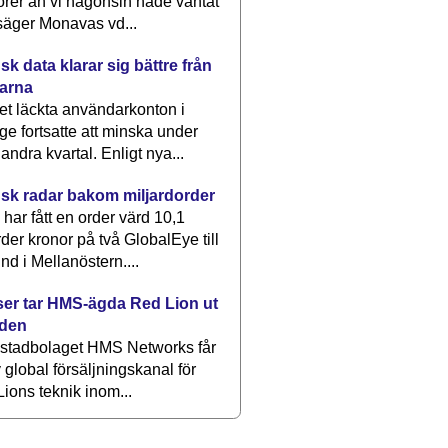
rer än vi någonsin hade väntat
säger Monavas vd...
k data klarar sig bättre från
arna
et läckta användarkonton i
ge fortsatte att minska under
 andra kvartal. Enligt nya...
sk radar bakom miljardorder
har fått en order värd 10,1
rder kronor på två GlobalEye till
nd i Mellanöstern....
er tar HMS-ägda Red Lion ut
lden
stadbolaget HMS Networks får
 global försäljningskanal för
ions teknik inom...