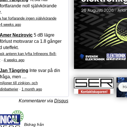
fortfarande noll självkörande
r.
a har forfarande ingen självkörande
·
4 weeks ago
Amer Nezirovic
5 dB lägre
förlust motsvarar ca 1.8 gånger
 uteffekt.
sk antenn kan lyfta Infineons 8x8-
r
·
4 weeks ago
Jan Tångring
Inte svar på din
fråga, men …
iljoner till zinkjon- och
dinbatterier
·
1 month ago
Kommentarer via
Disqus
Bidrag från