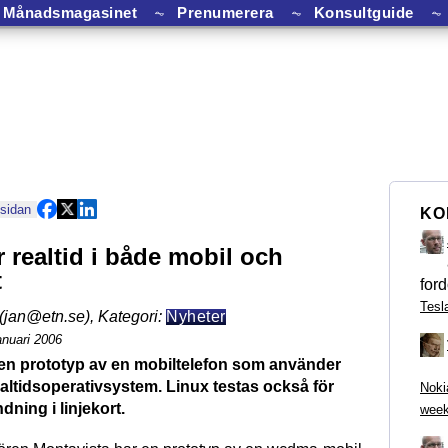
Månadsmagasinet
⏦
Prenumerera
⏦
Konsultguide
⏦
 sidan
KO
r realtid i både mobil och
t
ford
Tesl
(jan@etn.se)
,
Kategori:
Nyheter
anuari 2006
 en prototyp av en mobiltelefon som använder
altidsoperativsystem. Linux testas också för
Noki
dning i linjekort.
week