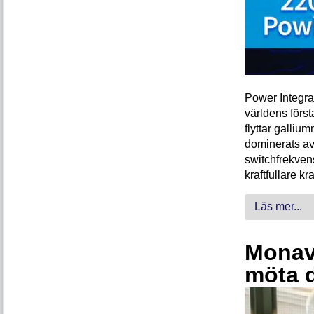
Power Integra
världens förs
flyttar galliu
dominerats av
switchfrekven
kraftfullare k
Läs mer...
Monava
möta 