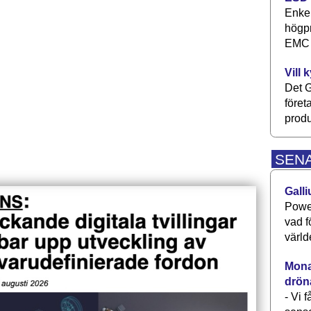
Enkel
högpr
EMC P
Vill 
Det G
föret
produ
SEN
Galli
Power
vad f
värld
Monav
drön
- Vi 