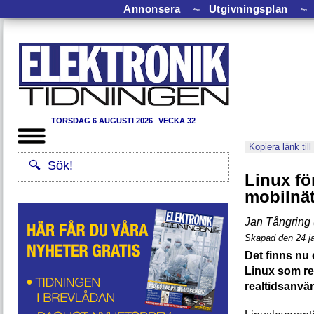
Annonsera
⏦
Utgivningsplan
⏦
TORSDAG 6 AUGUSTI 2026
VECKA 32
Kopiera länk till
Linux fö
mobilnä
Jan Tångring 
Skapad den 24 j
Det finns nu
Linux som re
realtidsanvän