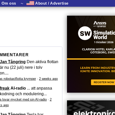
Om oss
⏦
About / Advertise
MMENTARER
Jan Tångring
Den aktiva flottan
är nu (22 juli) nere i tolv
on....
as robotaxiflotta krymper
·
2 weeks ago
freak
AI-radio
... att anpassa
kodning och modulering...
a lovar mycket med sin AI-radio
·
2
s ago
Jan Tångring
Tesla har