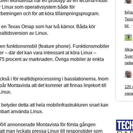
ören Montavista har en prototyp av en wcdma-mobil
 Linux som operativsystem både för
bila
etningen och för att köra tillämpningsprogram.
Tesl
bil
 en Texas Omap som har två kärnor. Båda kör
altidsversion av Linux.
 en funktionsmobil (feature phone). Funktionsmobiler
ökad
 – där det kan vara intressant at köra Linux –
Sven
 75 procent av marknaden. Övriga mobiler är enkla
rada
ckså i för realtidsprocessning i basstationerna. Inom
r Montavista att det kommer att finnas linjekort till
120 m
Linux.
vana
etyder detta att hela mobilinfrastrukturen snart kan
enbart använda Linux.
04 annonserade Montavista för första gången
tt man lyckats pressa Linux till responstider som