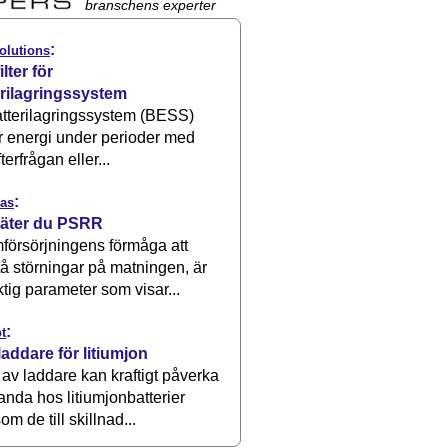
branschens experter
:
olutions
ilter för
erilagringssystem
atterilagringssystem (BESS)
r energi under perioder med
terfrågan eller...
:
as
äter du PSRR
försörjningens förmåga att
å störningar på matningen, är
ktig parameter som visar...
:
t
laddare för litiumjon
 av laddare kan kraftigt påverka
anda hos litiumjonbatterier
om de till skillnad...