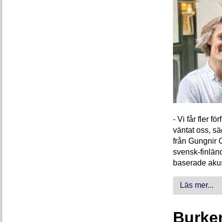
- Vi får fler 
väntat oss, s
från Gungnir 
svensk-finlän
baserade akus
Läs mer...
Burken