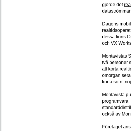
gjorde det
rea
dataströmmarn
Dagens mobile
realtidsopera
dessa finns 
och VX Works 
Montavistas S
två personer s
att korta real
omorganisera 
korta som möjl
Montavista pu
programvara. D
standarddistr
också av Mont
Företaget an