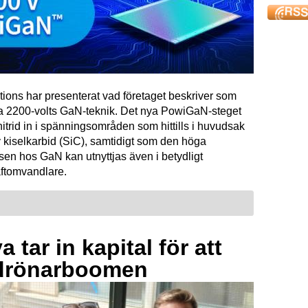
tions har presenterat vad företaget beskriver som
ta 2200-volts GaN-teknik. Det nya PowiGaN-steget
mnitrid in i spänningsområden som hittills i huvudsak
 kiselkarbid (SiC), samtidigt som den höga
sen hos GaN kan utnyttjas även i betydligt
raftomvandlare.
 tar in kapital för att
drönarboomen