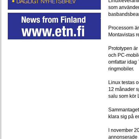
Linuxleverant
som använder
basbandsbearb
Processorn är
Montavistas re
Prototypen är
och PC-mobiler
omfattar idag
ringmobiler.
Linux testas o
12 månader spå
salu som kör 
Sammantaget b
klara sig på 
I november 20
annonserade a