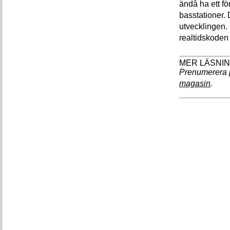
ändå ha ett fö
basstationer. D
utvecklingen. 
realtidskoden 
Prenumerera 
magasin
.