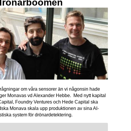
drönarboomen
förfrågningar om våra sensorer än vi någonsin hade
äger Monavas vd Alexander Hebbe. Med nytt kapital
Capital, Foundry Ventures och Hede Capital ska
dska Monava skala upp produktionen av sina AI-
tiska system för drönardetektering.