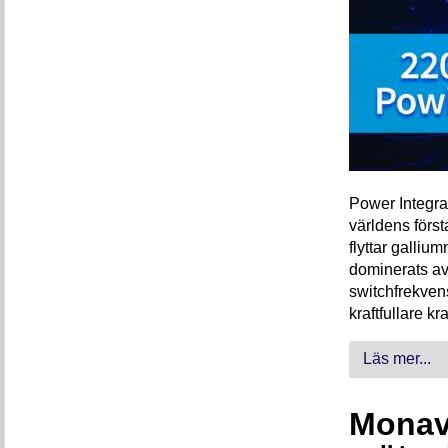
Power Integra
världens förs
flyttar galliu
dominerats av
switchfrekven
kraftfullare k
Läs mer...
Monava