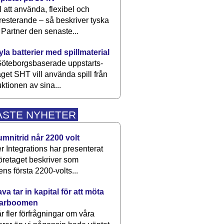
 att använda, flexibel och
esterande – så beskriver tyska
artner den senaste...
kyla batterier med spillmaterial
öteborgsbaserade upp­starts­
aget SHT vill använda spill från
ktionen av sina...
ASTE NYHETER
umnitrid når 2200 volt
 Integrations har presenterat
öretaget beskriver som
ens första 2200-volts...
a tar in kapital för att möta
arboomen
får fler förfrågningar om våra