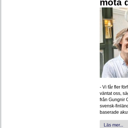
möta 
- Vi får fler 
väntat oss, s
från Gungnir 
svensk-finlän
baserade akus
Läs mer...