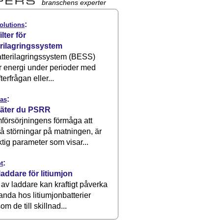
branschens experter
:
olutions
ilter för
erilagringssystem
atterilagringssystem (BESS)
r energi under perioder med
terfrågan eller...
:
as
äter du PSRR
försörjningens förmåga att
å störningar på matningen, är
ktig parameter som visar...
:
t
laddare för litiumjon
 av laddare kan kraftigt påverka
anda hos litiumjonbatterier
om de till skillnad...