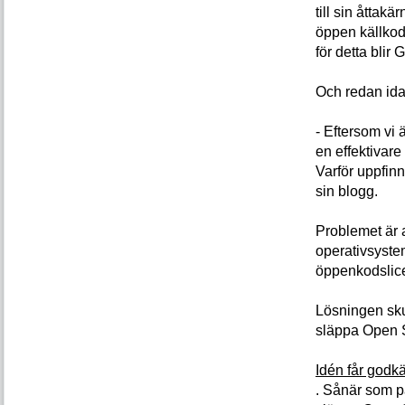
till sin åttak
öppen källkod
för detta blir
Och redan ida
- Eftersom vi ä
en effektivar
Varför uppfin
sin blogg.
Problemet är a
operativsyste
öppenkodslic
Lösningen sku
släppa Open 
Idén får godkä
. Sånär som på