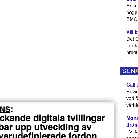
Enkel
högpr
EMC P
Vill 
Det G
föret
produ
SEN
Galli
Power
vad f
värld
Monav
drön
- Vi 