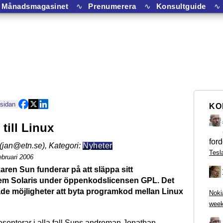
Månadsmagasinet
∿
Prenumerera
∿
Konsultguide
∿
 sidan
KO
 till Linux
ford
(jan@etn.se)
,
Kategori:
Nyheter
Tesl
bruari 2006
karen Sun funderar på att släppa sitt
em Solaris under öppenkodslicensen GPL. Det
ade möjligheter att byta programkod mellan Linux
Noki
week
esenterar i alla fall Suns andreman Jonathan