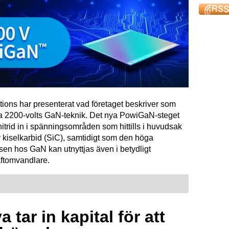
tions har presenterat vad företaget beskriver som
ta 2200-volts GaN-teknik. Det nya PowiGaN-steget
mnitrid in i spänningsområden som hittills i huvudsak
 kiselkarbid (SiC), samtidigt som den höga
sen hos GaN kan utnyttjas även i betydligt
raftomvandlare.
 tar in kapital för att