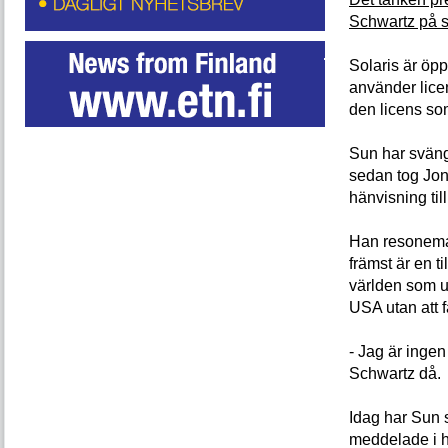
Schwartz på s
Solaris är öp
använder lice
den licens so
Sun har svängt
sedan tog Jon
hänvisning til
Han resonema
främst är en ti
världen som u
USA utan att få
- Jag är inge
Schwartz då.
Idag har Sun s
meddelade i hö