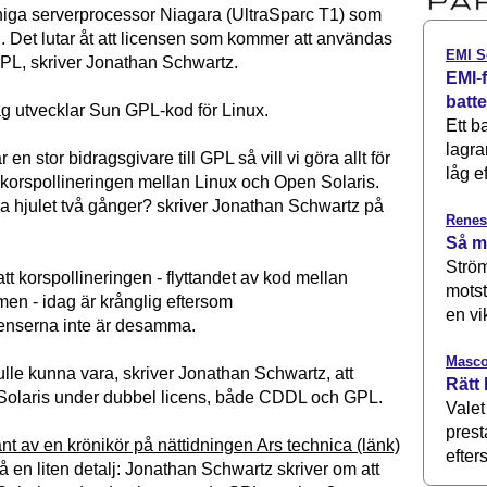
ärniga serverprocessor Niagara (UltraSparc T1) som
. Det lutar åt att licensen som kommer att användas
EMI S
 GPL, skriver Jonathan Schwartz.
EMI-f
batt
g utvecklar Sun GPL-kod för Linux.
Ett b
lagra
r en stor bidragsgivare till GPL så vill vi göra allt för
låg ef
e korspollineringen mellan Linux och Open Solaris.
na hjulet två gånger? skriver Jonathan Schwartz på
Renes
Så m
Ström
tt korspollineringen - flyttandet av kod mellan
motst
men - idag är krånglig eftersom
en vi
enserna inte är desamma.
Masco
lle kunna vara, skriver Jonathan Schwartz, att
Rätt 
Solaris under dubbel licens, både CDDL och GPL.
Valet
prest
nt av en krönikör på nättidningen Ars technica (länk)
efters
 en liten detalj: Jonathan Schwartz skriver om att