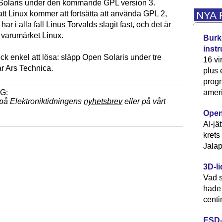
Solaris under den kommande GPL version 3.
NYA
tt Linux kommer att fortsätta att använda GPL 2,
ar i alla fall Linus Torvalds slagit fast, och det är
varumärket Linux.
Burke
inst
ck enkel att lösa: släpp Open Solaris under tre
16 vi
lår Ars Technica.
plus
progr
ameri
på Elektroniktidningens
nyhetsbrev
eller på vårt
Open
AI-jä
krets
Jalap
3D-li
Vad s
hade
centi
ESD-