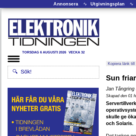
Annonsera
∿
Utgivningsplan
∿
TORSDAG 6 AUGUSTI 2026
VECKA 32
Kopiera länk till
Sun friar
Jan Tångring 
Skapad den 01 fe
Servertillver
operativsyst
skulle ge ök
och Solaris.
Det tanken pr