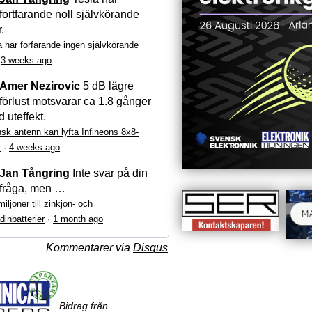
fortfarande noll självkörande
r.
a har forfarande ingen självkörande
·
3 weeks ago
Amer Nezirovic
5 dB lägre
förlust motsvarar ca 1.8 gånger
 uteffekt.
sk antenn kan lyfta Infineons 8x8-
r
·
4 weeks ago
Jan Tångring
Inte svar på din
fråga, men …
iljoner till zinkjon- och
dinbatterier
·
1 month ago
Kommentarer via
Disqus
Bidrag från