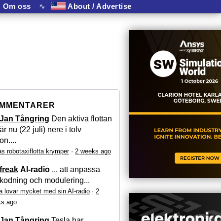
Om oss
∿
About / Advertise
MMENTARER
Jan Tångring
Den aktiva flottan
är nu (22 juli) nere i tolv
on....
as robotaxiflotta krymper
·
2 weeks ago
freak
AI-radio
... att anpassa
kodning och modulering...
a lovar mycket med sin AI-radio
·
2
s ago
Jan Tångring
Tesla har