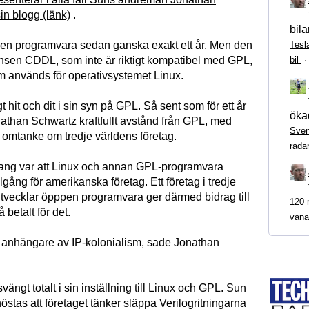
in blogg (länk)
.
bila
Tesl
pen programvara sedan ganska exakt ett år. Men den
bil
nsen CDDL, som inte är riktigt kompatibel med GPL,
m används för operativsystemet Linux.
 hit och dit i sin syn på GPL. Så sent som för ett år
ökad
athan Schwartz kraftfullt avstånd från GPL, med
Sven
l omtanke om tredje världens företag.
rada
ng var att Linux och annan GPL-programvara
llgång för amerikanska företag. Ett företag i tredje
tvecklar öpppen programvara ger därmed bidrag till
120 m
 betalt för det.
vana
n anhängare av IP-kolonialism, sade Jonathan
vängt totalt i sin inställning till Linux och GPL. Sun
stas att företaget tänker släppa Verilogritningarna