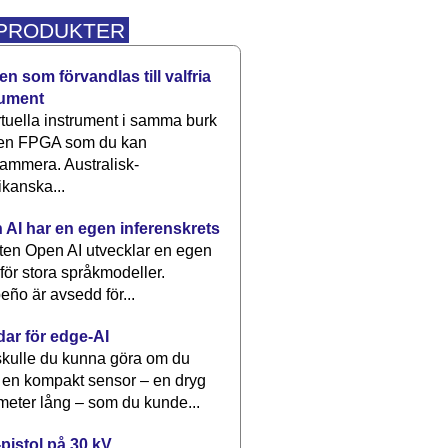
 PRODUKTER
n som förvandlas till valfria
rument
rtuella instrument i samma burk
 en FPGA som du kan
ammera. Australisk-
kanska...
 AI har en egen inferenskrets
tten Open AI utvecklar en egen
 för stora språkmodeller.
eño är avsedd för...
dar för edge-AI
kulle du kunna göra om du
 en kompakt sensor – en dryg
meter lång – som du kunde...
pistol på 30 kV