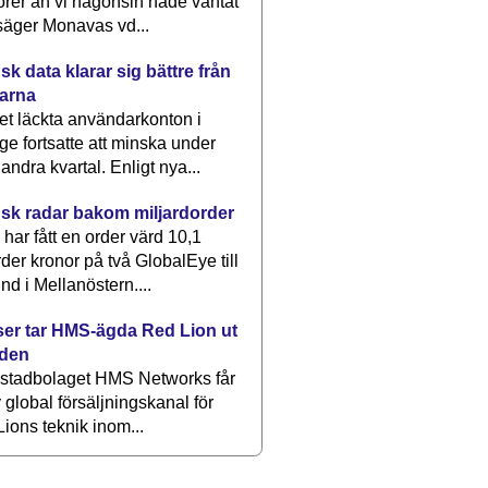
rer än vi någonsin hade väntat
säger Monavas vd...
k data klarar sig bättre från
arna
et läckta användarkonton i
ge fortsatte att minska under
 andra kvartal. Enligt nya...
sk radar bakom miljardorder
har fått en order värd 10,1
rder kronor på två GlobalEye till
nd i Mellanöstern....
er tar HMS-ägda Red Lion ut
lden
stadbolaget HMS Networks får
 global försäljningskanal för
ions teknik inom...