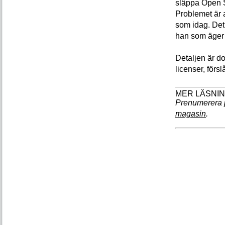
släppa Open 
Problemet är a
som idag. Det h
han som äger 
Detaljen är do
licenser, förs
Prenumerera 
magasin
.