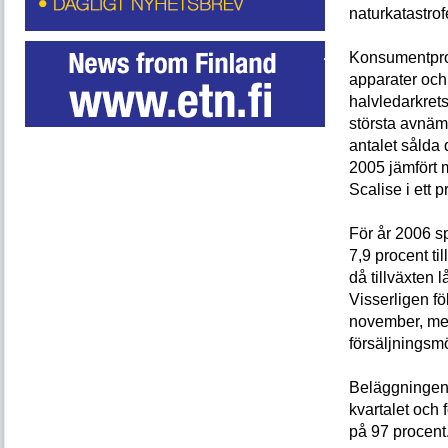
naturkatastrof
Konsumentprod
apparater och
halvledarkret
största avnäma
antalet sålda
2005 jämfört 
Scalise i ett
För år 2006 s
7,9 procent ti
då tillväxten 
Visserligen fö
november, men 
försäljningsm
Beläggningen 
kvartalet och 
på 97 procent