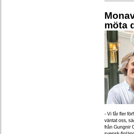
Monava
möta 
- Vi får fler 
väntat oss, s
från Gungnir 
svensk-finlän