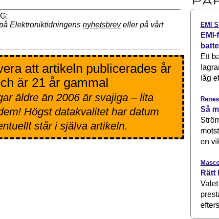
på Elektroniktidningens
nyhetsbrev
eller på vårt
EMI S
EMI-f
batt
Ett b
era att artikeln publicerades år
lagra
låg ef
ch är 21 år gammal
ar äldre än 2006 är svajiga – lita
Renes
Så m
 dem! Högst datakvalitet har datum
Ström
tuellt står i själva artikeln.
motst
en vi
Masco
Rätt 
Valet
prest
efters