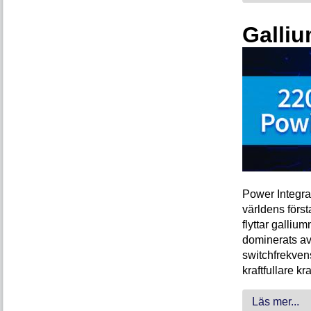
Galliu
Power Integra
världens förs
flyttar galliu
dominerats av
switchfrekven
kraftfullare k
Läs mer...