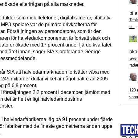
er ökade efterfrågan på alla marknader.
bila
ukter som mobiltelefoner, digitalkameror, platta tv-
Tesl
 MP3-spelare var de primära drivkrafterna för
bil
sar. Försäljningen av persondatorer, som är den
ren för halvledarkomponenter, är fortsatt stark och
 datorer ökade med 17 procent under fjärde kvartalet
ökad
med året innan, säger SIA:s ordförande George
 pressmeddelande.
Sven
rada
pår SIA att halvledarmarknaden fortsätter växa med
ll 245 miljarder dollar vilket är något bättre än 2005
låg på 6,8 procent,
120 m
ll försäljningen 2,2 procent i december, jämfört med
vana
det är helt enligt halvledarindustrins
önster.
i halvledarfabrikerna låg på 91 procent under fjärde
för fabriker med de finaste geometrierna är den uppe
.