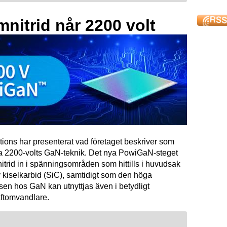
mnitrid når 2200 volt
tions har presenterat vad företaget beskriver som
ta 2200-volts GaN-teknik. Det nya PowiGaN-steget
mnitrid in i spänningsområden som hittills i huvudsak
 kiselkarbid (SiC), samtidigt som den höga
sen hos GaN kan utnyttjas även i betydligt
raftomvandlare.