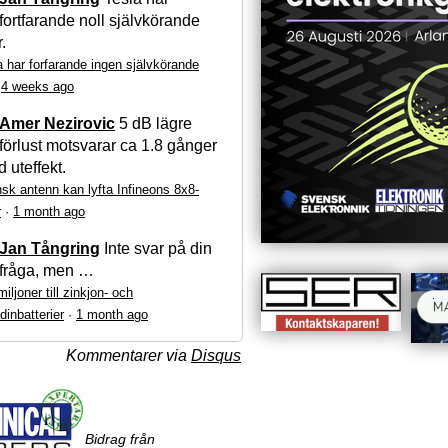
fortfarande noll självkörande
r.
a har forfarande ingen självkörande
·
4 weeks ago
Amer Nezirovic
5 dB lägre
förlust motsvarar ca 1.8 gånger
 uteffekt.
sk antenn kan lyfta Infineons 8x8-
r
·
1 month ago
Jan Tångring
Inte svar på din
fråga, men …
iljoner till zinkjon- och
dinbatterier
·
1 month ago
Kommentarer via
Disqus
Bidrag från