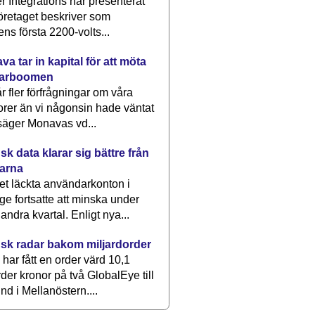
 Integrations har presenterat
öretaget beskriver som
ens första 2200-volts...
a tar in kapital för att möta
arboomen
får fler förfrågningar om våra
rer än vi någonsin hade väntat
säger Monavas vd...
k data klarar sig bättre från
arna
et läckta användarkonton i
ge fortsatte att minska under
 andra kvartal. Enligt nya...
sk radar bakom miljardorder
har fått en order värd 10,1
rder kronor på två GlobalEye till
nd i Mellanöstern....