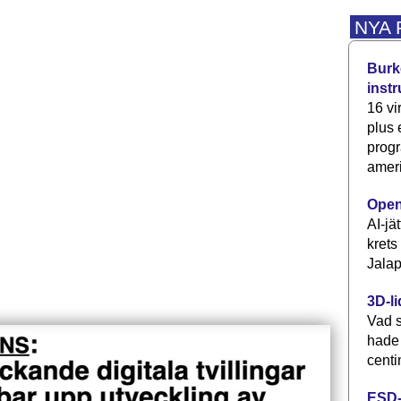
NYA
Burke
inst
16 vi
plus
progr
ameri
Open
AI-jä
krets
Jalap
3D-li
Vad s
hade
centi
ESD-