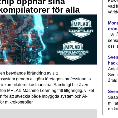
hip öppnar sina
Power
vad f
kompilatorer för alla
värld
Monav
drön
- Vi 
senso
oss, 
Svens
hack
Antal
en betydande förändring av sitt
Sveri
osystem genom att göra företagets professionella
årets
kompilatorer kostnadsfria. Samtidigt blir även
ten MPLAB Machine Learning fritt tillgänglig, vilket
Sven
n för att utveckla både inbyggda system och AI-
Saab 
för mikrokontroller.
milja
en ku