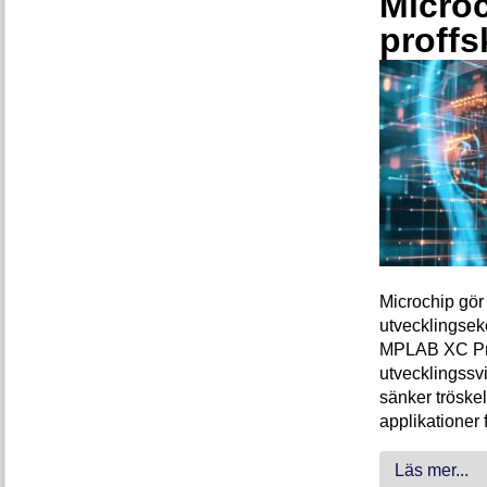
Microc
proffs
Microchip gör 
utvecklingsek
MPLAB XC Pro-
utvecklingssvi
sänker tröskel
applikationer 
Läs mer...