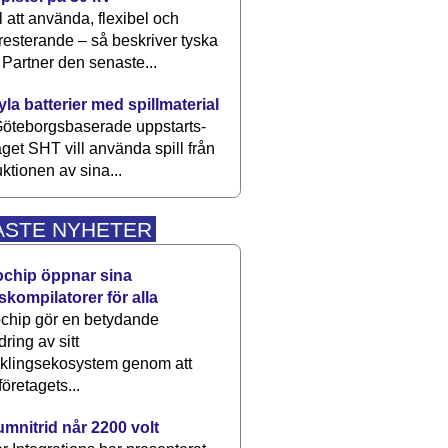
 att använda, flexibel och
esterande – så beskriver tyska
artner den senaste...
kyla batterier med spillmaterial
öteborgsbaserade upp­starts­
aget SHT vill använda spill från
ktionen av sina...
ASTE NYHETER
ochip öppnar sina
skompilatorer för alla
chip gör en betydande
dring av sitt
cklingsekosystem genom att
företagets...
umnitrid når 2200 volt