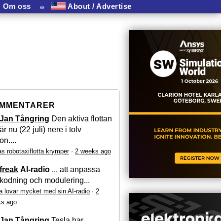
Om oss
⏛
About / Advertise
MMENTARER
Jan Tångring
Den aktiva flottan
är nu (22 juli) nere i tolv
on....
as robotaxiflotta krymper
·
2 weeks ago
freak
AI-radio
... att anpassa
kodning och modulering...
a lovar mycket med sin AI-radio
·
2
s ago
Jan Tångring
Tesla har