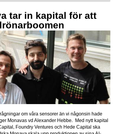
 tar in kapital för att
drönarboomen
förfrågningar om våra sensorer än vi någonsin hade
äger Monavas vd Alexander Hebbe. Med nytt kapital
Capital, Foundry Ventures och Hede Capital ska
dska Monava skala upp produktionen av sina AI-