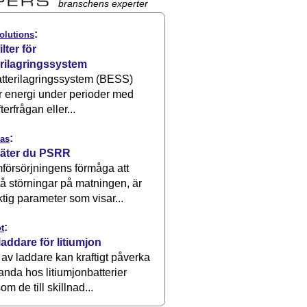
branschens experter
:
olutions
ilter för
erilagringssystem
atterilagringssystem (BESS)
r energi under perioder med
terfrågan eller...
:
as
äter du PSRR
försörjningens förmåga att
å störningar på matningen, är
ktig parameter som visar...
:
t
laddare för litiumjon
 av laddare kan kraftigt påverka
anda hos litiumjonbatterier
om de till skillnad...