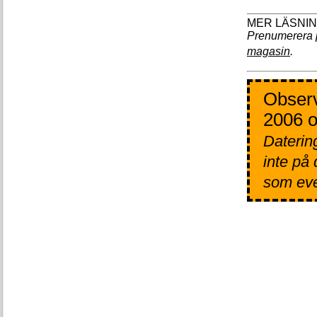
Prenumerera 
magasin
.
Observ
2006 o
Datering
inte på
som even