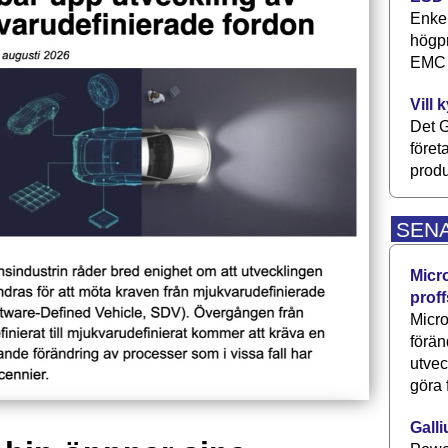
Enkel
högpr
EMC P
Vill 
Det G
föret
produ
SEN
Micr
proff
Micro
förän
utve
göra 
Galli