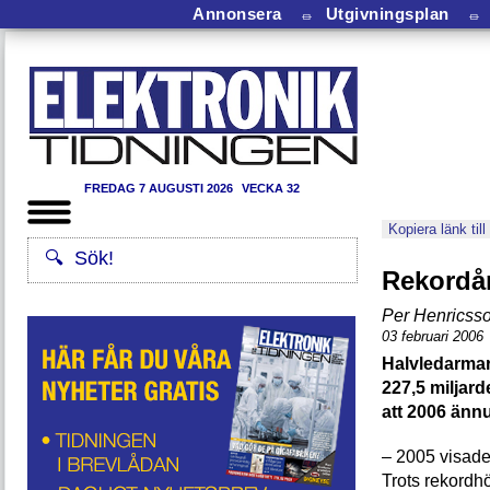
Annonsera
⏛
Utgivningsplan
⏛
FREDAG 7 AUGUSTI 2026
VECKA 32
Kopiera länk till
Rekordår
Per Henricss
03 februari 2006
Halvledarmark
227,5 miljar
att 2006 ännu
– 2005 visade 
Trots rekordhö