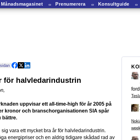
Månadsmagasinet
⏛
Prenumerera
⏛
Konsultguide
⏛
 sidan
KO
 för halvledarindustrin
ford
on
,
Tesl
naden uppvisar ett all-time-high för år 2005 på
der kronor och branschorganisationen SIA spår
 bättre.
Noki
week
sig vara ett mycket bra år för halvledarindustrin.
ga energipriser och en aldrig tidigare skådad rad av