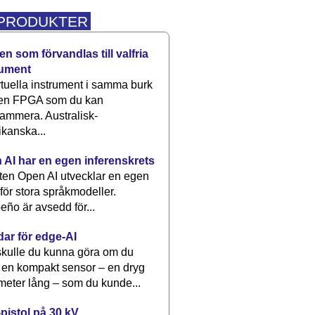
 PRODUKTER
n som förvandlas till valfria
rument
rtuella instrument i samma burk
 en FPGA som du kan
ammera. Australisk-
kanska...
 AI har en egen inferenskrets
tten Open AI utvecklar en egen
 för stora språkmodeller.
eño är avsedd för...
dar för edge-AI
kulle du kunna göra om du
 en kompakt sensor – en dryg
meter lång – som du kunde...
pistol på 30 kV