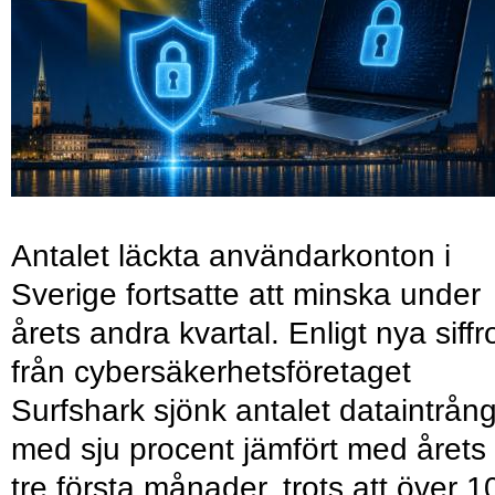
Antalet läckta användarkonton i
Sverige fortsatte att minska under
årets andra kvartal. Enligt nya siffr
från cybersäkerhetsföretaget
Surfshark sjönk antalet dataintrån
med sju procent jämfört med årets
tre första månader, trots att över 1