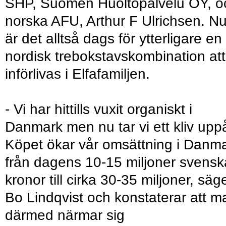
SHP, Suomen Huoltopalvelu OY, o
norska AFU, Arthur F Ulrichsen. N
är det alltså dags för ytterligare en
nordisk trebokstavskombination att
införlivas i Elfafamiljen.
- Vi har hittills vuxit organiskt i
Danmark men nu tar vi ett kliv uppå
Köpet ökar vår omsättning i Danm
från dagens 10-15 miljoner svensk
kronor till cirka 30-35 miljoner, säg
Bo Lindqvist och konstaterar att m
därmed närmar sig