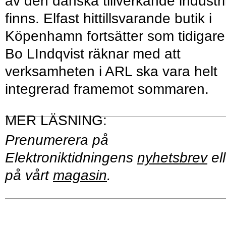
av den danska tillverkande industr
finns. Elfast hittillsvarande butik i
Köpenhamn fortsätter som tidigare
Bo LIndqvist räknar med att
verksamheten i ARL ska vara helt
integrerad framemot sommaren.
Prenumerera på
Elektroniktidningens
nyhetsbrev
ell
på vårt
magasin
.