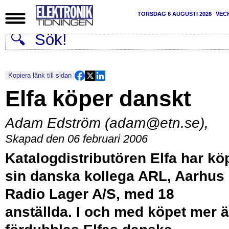
TORSDAG 6 AUGUSTI 2026
VEC
Kopiera länk till sidan
Elfa köper danskt
Adam Edström (adam@etn.se)
,
Skapad den 06 februari 2006
Katalogdistributören Elfa har kö
sin danska kollega ARL, Aarhus
Radio Lager A/S, med 18
anställda. I och med köpet mer 