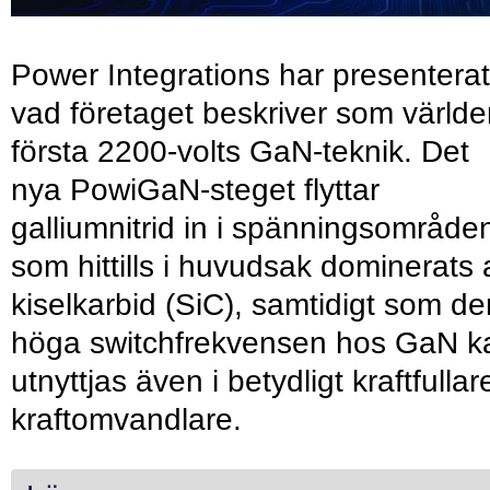
Power Integrations har presenterat
vad företaget beskriver som värld
första 2200-volts GaN-teknik. Det
nya PowiGaN-steget flyttar
galliumnitrid in i spänningsområde
som hittills i huvudsak dominerats 
kiselkarbid (SiC), samtidigt som de
höga switchfrekvensen hos GaN k
utnyttjas även i betydligt kraftfullar
kraftomvandlare.