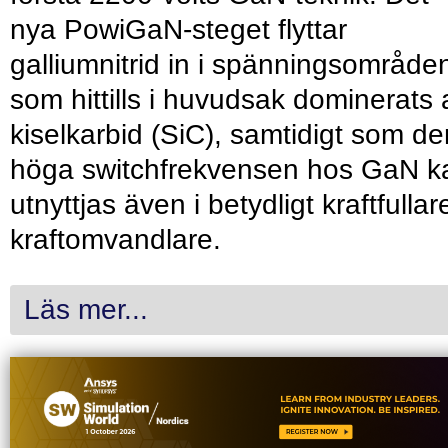
nya PowiGaN-steget flyttar
galliumnitrid in i spänningsområde
som hittills i huvudsak dominerats 
kiselkarbid (SiC), samtidigt som de
höga switchfrekvensen hos GaN k
utnyttjas även i betydligt kraftfullar
kraftomvandlare.
Läs mer...