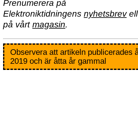
Prenumerera på
Elektroniktidningens
nyhetsbrev
ell
på vårt
magasin
.
Observera att artikeln publicerades 
2019 och är åtta år gammal