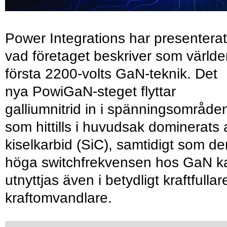
Power Integrations har presenterat
vad företaget beskriver som värld
första 2200-volts GaN-teknik. Det
nya PowiGaN-steget flyttar
galliumnitrid in i spänningsområde
som hittills i huvudsak dominerats 
kiselkarbid (SiC), samtidigt som de
höga switchfrekvensen hos GaN k
utnyttjas även i betydligt kraftfullar
kraftomvandlare.