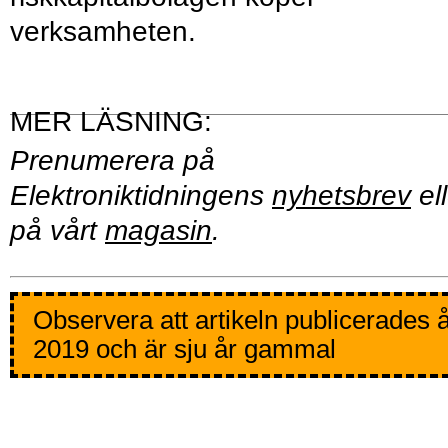
verksamheten.
Prenumerera på
Elektroniktidningens
nyhetsbrev
ell
på vårt
magasin
.
Observera att artikeln publicerades 
2019 och är sju år gammal