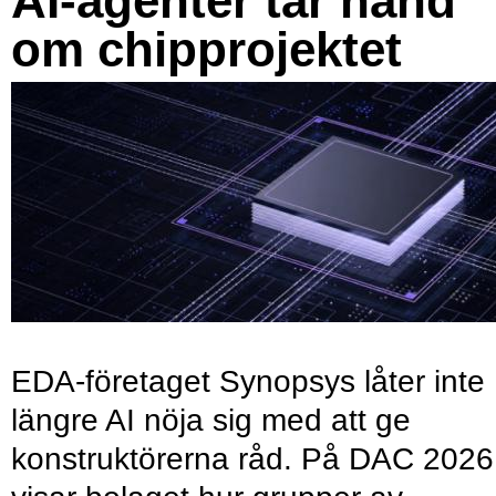
AI-agenter tar hand
om chipprojektet
EDA-företaget Synopsys låter inte
längre AI nöja sig med att ge
konstruktörerna råd. På DAC 2026