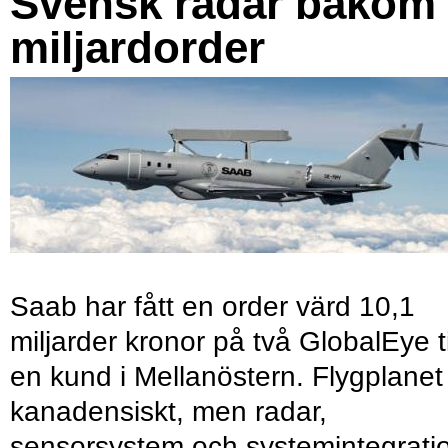
Svensk radar bakom
miljardorder
Saab har fått en order värd 10,1
miljarder kronor på två GlobalEye ti
en kund i Mellanöstern. Flygplanet
kanadensiskt, men radar,
sensorsystem och systemintegrati