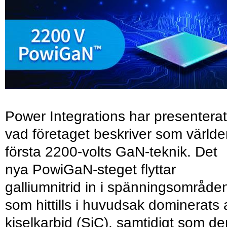
Power Integrations har presenterat
vad företaget beskriver som värld
första 2200-volts GaN-teknik. Det
nya PowiGaN-steget flyttar
galliumnitrid in i spänningsområde
som hittills i huvudsak dominerats 
kiselkarbid (SiC), samtidigt som de