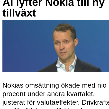
AI lyfter Nokia till ny
tillväxt
Nokias omsättning ökade med nio
procent under andra kvartalet,
justerat för valutaeffekter. Drivkraf