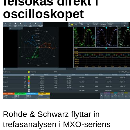
felsökas direkt i
oscilloskopet
Rohde & Schwarz flyttar in
trefasanalysen i MXO-seriens