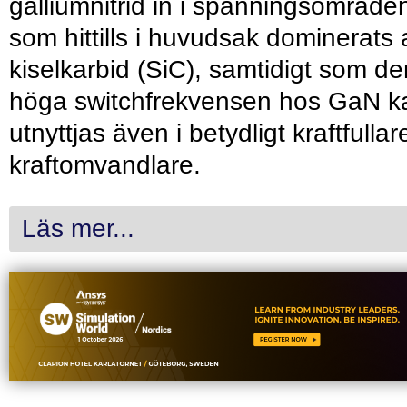
galliumnitrid in i spänningsområde
som hittills i huvudsak dominerats 
kiselkarbid (SiC), samtidigt som de
höga switchfrekvensen hos GaN k
utnyttjas även i betydligt kraftfullar
kraftomvandlare.
Läs mer...