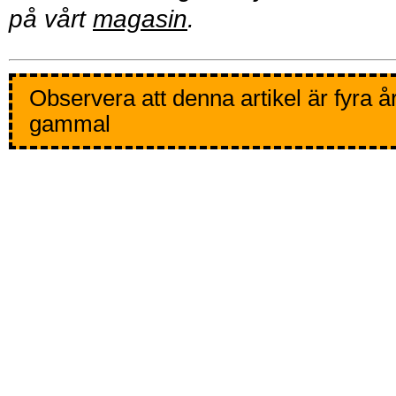
på vårt
magasin
.
Observera att denna artikel är fyra å
gammal