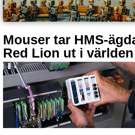
Mouser tar HMS-ägd
Red Lion ut i världen