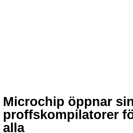
Microchip öppnar si
proffskompilatorer f
alla