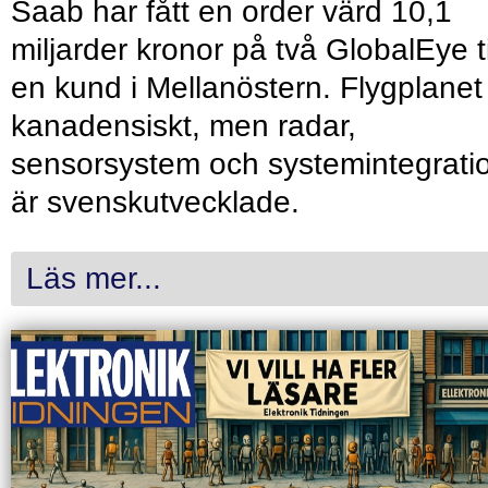
Saab har fått en order värd 10,1
miljarder kronor på två GlobalEye ti
en kund i Mellanöstern. Flygplanet
kanadensiskt, men radar,
sensorsystem och systemintegrati
är svenskutvecklade.
Läs mer...