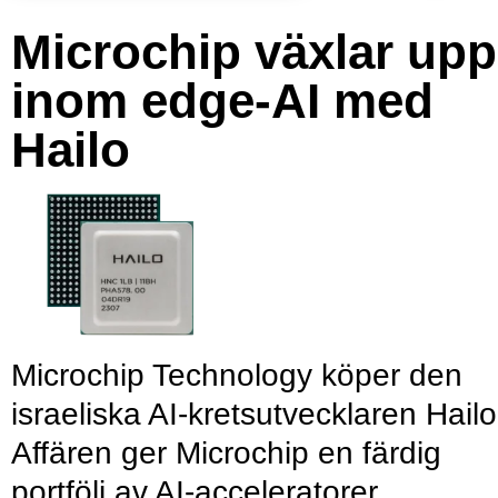
Microchip växlar upp
inom edge-AI med
Hailo
Microchip Technology köper den
israeliska AI-kretsutvecklaren Hailo
Affären ger Microchip en färdig
portfölj av AI-acceleratorer,