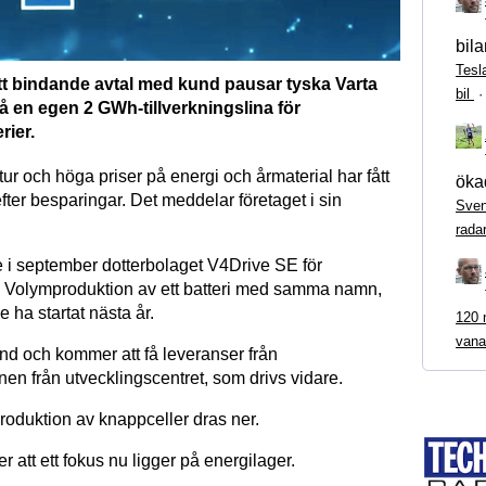
bila
Tesl
ett bindande avtal med kund pausar tyska Varta
bil
å en egen 2 GWh-tillverkningslina för
rier.
ur och höga priser på energi och årmaterial har fått
ökad
 efter besparingar. Det meddelar företaget i sin
Sven
rada
 i september dotterbolaget V4Drive SE för
er. Volymproduktion av ett batteri med samma namn,
e ha startat nästa år.
120 m
vana
nd och kommer att få leveranser från
en från utvecklingscentret, som drivs vidare.
roduktion av knappceller dras ner.
r att ett fokus nu ligger på energilager.