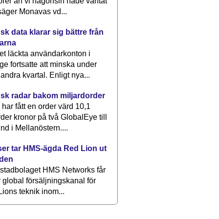
rer än vi någonsin hade väntat
säger Monavas vd...
k data klarar sig bättre från
arna
et läckta användarkonton i
ge fortsatte att minska under
 andra kvartal. Enligt nya...
sk radar bakom miljardorder
har fått en order värd 10,1
rder kronor på två GlobalEye till
nd i Mellanöstern....
er tar HMS-ägda Red Lion ut
lden
stadbolaget HMS Networks får
 global försäljningskanal för
ions teknik inom...