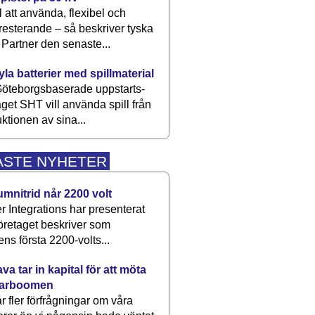
 att använda, flexibel och
esterande – så beskriver tyska
artner den senaste...
kyla batterier med spillmaterial
öteborgsbaserade upp­starts­
aget SHT vill använda spill från
ktionen av sina...
ASTE NYHETER
umnitrid når 2200 volt
 Integrations har presenterat
öretaget beskriver som
ens första 2200-volts...
a tar in kapital för att möta
arboomen
får fler förfrågningar om våra