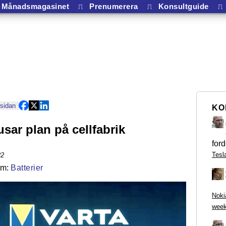
Månadsmagasinet
⎍
Prenumerera
⎍
Konsultguide
⎍
 sidan
KO
usar plan på cellfabrik
ford
Tesl
22
Batterier
Noki
week