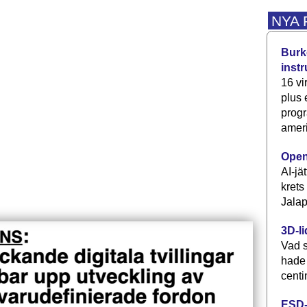
NYA
Burke
inst
16 vi
plus
progr
ameri
Open
AI-jä
krets
Jalap
3D-li
Vad s
hade
centi
ESD-