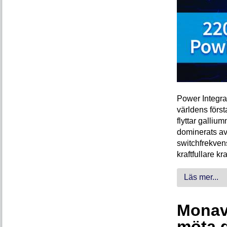
Power Integra
världens förs
flyttar galliu
dominerats av
switchfrekven
kraftfullare k
Läs mer...
Monava
möta 