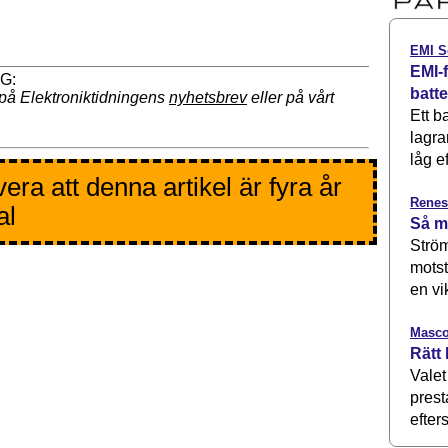
EMI S
EMI-f
batt
på Elektroniktidningens
nyhetsbrev
eller på vårt
Ett b
lagra
låg ef
era att denna artikel är fyra år
Renes
al
Så m
Ström
motst
en vi
Masco
Rätt 
Valet
prest
efters