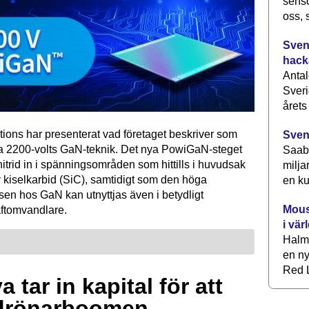
senso
oss, 
Svens
hack
Antal
Sveri
årets
tions har presenterat vad företaget beskriver som
Sven
ta 2200-volts GaN-teknik. Det nya PowiGaN-steget
Saab 
mnitrid in i spänningsområden som hittills i huvudsak
milja
 kiselkarbid (SiC), samtidigt som den höga
en ku
sen hos GaN kan utnyttjas även i betydligt
Mous
raftomvandlare.
i vär
Halm
en ny
Red L
 tar in kapital för att
drönarboomen