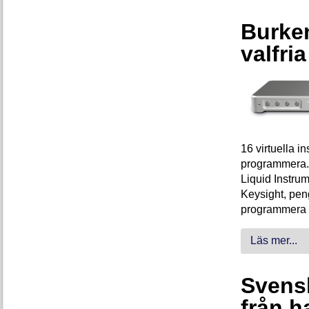
Burken
valfri
16 virtuella 
programmera. 
Liquid Instrum
Keysight, peng
programmera 
Läs mer...
Svensk
från h