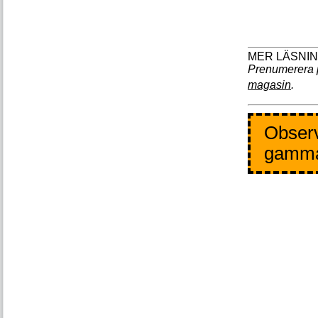
Prenumerera 
magasin
.
Observ
gamm