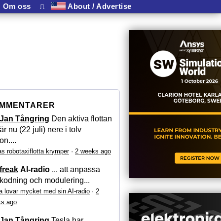
Om oss
⎍
About / Advertise
MMENTARER
Jan Tångring
Den aktiva flottan
är nu (22 juli) nere i tolv
on....
as robotaxiflotta krymper
·
2 weeks ago
freak
AI-radio
... att anpassa
kodning och modulering...
a lovar mycket med sin AI-radio
·
2
s ago
Jan Tångring
Tesla har