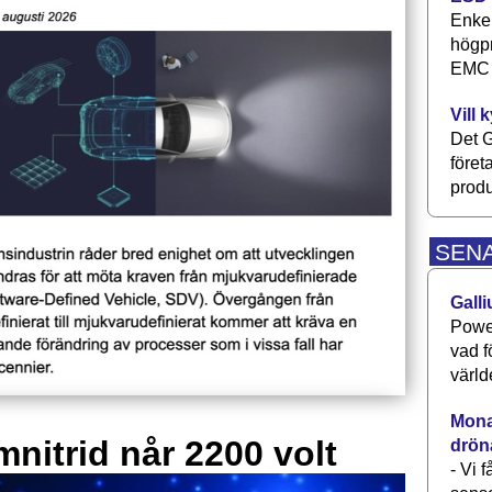
Enkel
högpr
EMC P
Vill 
Det G
föret
produ
SEN
Galli
Power
vad f
värld
Monav
mnitrid når 2200 volt
drön
- Vi 