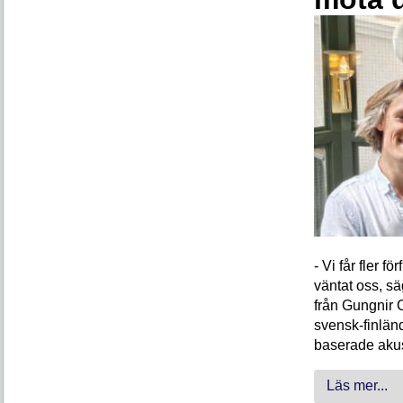
- Vi får fler 
väntat oss, s
från Gungnir 
svensk-finlän
baserade akus
Läs mer...