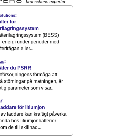
branschens experter
:
olutions
ilter för
erilagringssystem
atterilagringssystem (BESS)
r energi under perioder med
terfrågan eller...
:
as
äter du PSRR
försörjningens förmåga att
å störningar på matningen, är
ktig parameter som visar...
:
t
laddare för litiumjon
 av laddare kan kraftigt påverka
anda hos litiumjonbatterier
om de till skillnad...