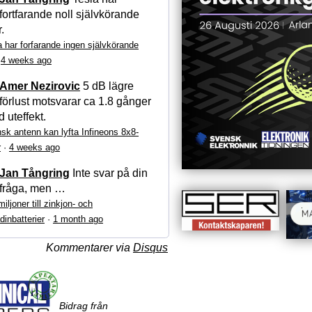
fortfarande noll självkörande
r.
a har forfarande ingen självkörande
·
4 weeks ago
Amer Nezirovic
5 dB lägre
förlust motsvarar ca 1.8 gånger
 uteffekt.
sk antenn kan lyfta Infineons 8x8-
r
·
4 weeks ago
Jan Tångring
Inte svar på din
fråga, men …
iljoner till zinkjon- och
dinbatterier
·
1 month ago
Kommentarer via
Disqus
Bidrag från