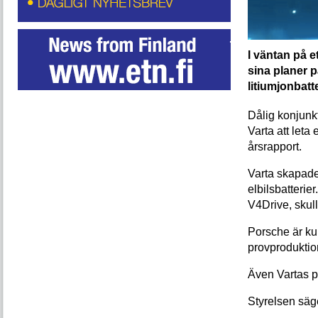
I väntan på 
sina planer p
litiumjonbatte
Dålig konjunkt
Varta att leta
årsrapport.
Varta skapade
elbilsbatteri
V4Drive, skull
Porsche är ku
provproduktion
Även Vartas p
Styrelsen säge