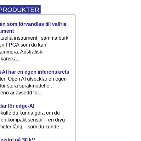
 PRODUKTER
n som förvandlas till valfria
rument
rtuella instrument i samma burk
 en FPGA som du kan
ammera. Australisk-
kanska...
 AI har en egen inferenskrets
tten Open AI utvecklar en egen
 för stora språkmodeller.
eño är avsedd för...
dar för edge-AI
kulle du kunna göra om du
 en kompakt sensor – en dryg
meter lång – som du kunde...
pistol på 30 kV