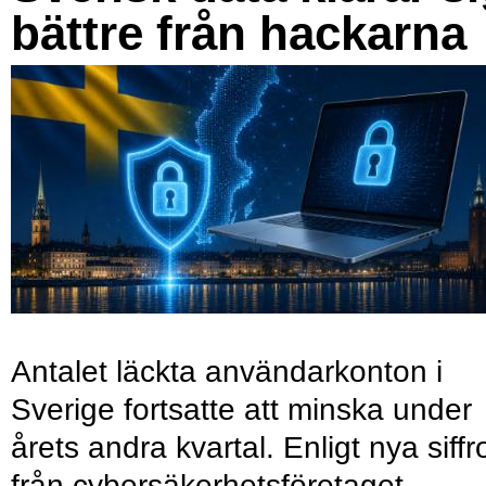
bättre från hackarna
Antalet läckta användarkonton i
Sverige fortsatte att minska under
årets andra kvartal. Enligt nya siffr
från cybersäkerhetsföretaget