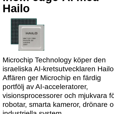
Hailo
Microchip Technology köper den
israeliska AI-kretsutvecklaren Hailo
Affären ger Microchip en färdig
portfölj av AI-acceleratorer,
visionsprocessorer och mjukvara f
robotar, smarta kameror, drönare 
industriella system.