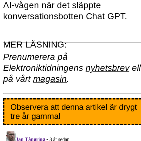
AI-vågen när det släppte
konversationsbotten Chat GPT.
Prenumerera på
Elektroniktidningens
nyhetsbrev
ell
på vårt
magasin
.
Observera att denna artikel är drygt
tre år gammal