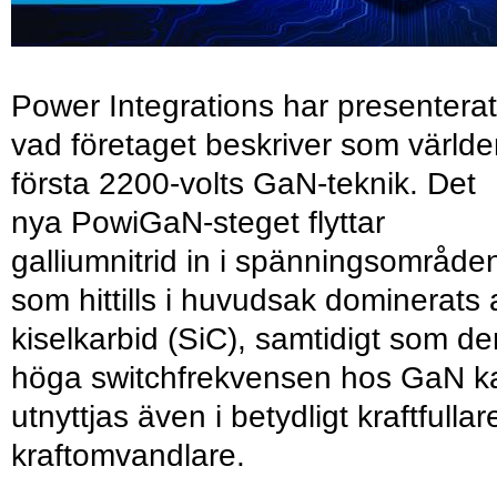
Power Integrations har presenterat
vad företaget beskriver som värld
första 2200-volts GaN-teknik. Det
nya PowiGaN-steget flyttar
galliumnitrid in i spänningsområde
som hittills i huvudsak dominerats 
kiselkarbid (SiC), samtidigt som de
höga switchfrekvensen hos GaN k
utnyttjas även i betydligt kraftfullar
kraftomvandlare.