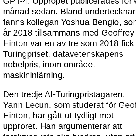
GPT-4. Uppropet publicerades för 
månad sedan. Bland underteckna
fanns kollegan Yoshua Bengio, so
år 2018 tillsammans med Geoffrey
Hinton var en av tre som 2018 fick
Turingpriset, datavetenskapens
nobelpris, inom området
maskininlärning.
Den tredje AI-Turingpristagaren,
Yann Lecun, som studerat för Geof
Hinton, har gått ut tydligt mot
upproret. Han argumenterar att