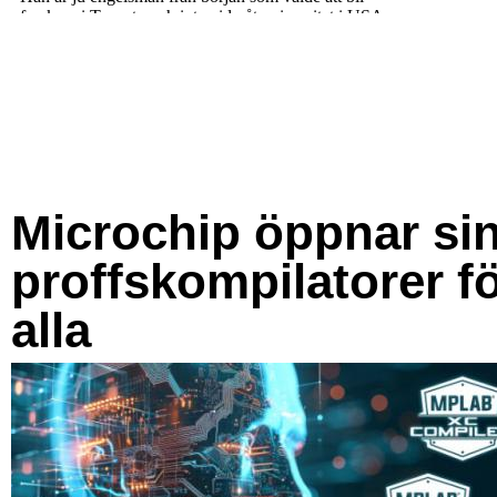
Microchip öppnar si
proffskompilatorer f
alla