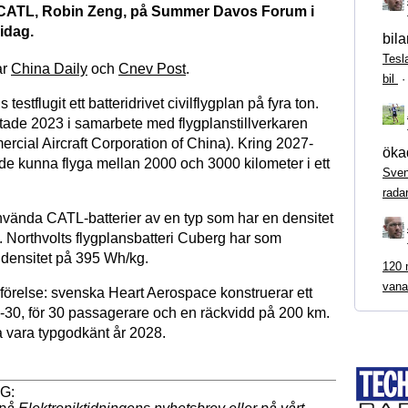
n CATL, Robin Zeng, på Summer Davos Forum i
 idag.
bila
Tesl
ar
China Daily
och
Cnev Post
.
bil
s testflugit ett batteridrivet civilflygplan på fyra ton.
rtade 2023 i samarbete med flygplanstillverkaren
ial Aircraft Corporation of China). Kring 2027-
ökad
e kunna flyga mellan 2000 och 3000 kilometer i ett
Sven
rada
vända CATL-batterier av en typ som har en densitet
 Northvolts flygplansbatteri Cuberg har som
 densitet på 395 Wh/kg.
120 m
vana
örelse: svenska Heart Aerospace konstruerar ett
S-30, för 30 passagerare och en räckvidd på 200 km.
 vara typgodkänt år 2028.