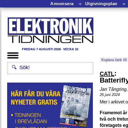
Annonsera
⟛
Utgivningsplan
⟛
FREDAG 7 AUGUSTI 2026
VECKA 32
Kopiera länk till
:
CATL
Batterif
Jan Tångring
,
25 juni 2024
Framemot år
två och tret
företagets eg