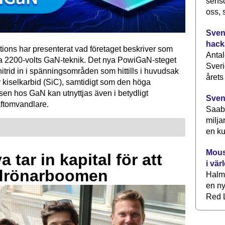
senso
oss, 
Svens
hack
tions har presenterat vad företaget beskriver som
Antal
ta 2200-volts GaN-teknik. Det nya PowiGaN-steget
Sveri
mnitrid in i spänningsområden som hittills i huvudsak
årets
 kiselkarbid (SiC), samtidigt som den höga
sen hos GaN kan utnyttjas även i betydligt
Sven
raftomvandlare.
Saab 
milja
en ku
Mous
 tar in kapital för att
i vär
drönarboomen
Halm
en ny
Red L