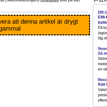
på Elektroniktidningens
nyhetsbrev
eller på vårt
EMI S
EMI-f
era att denna artikel är drygt
batt
 gammal
Ett b
lagra
låg ef
Renes
Så m
Ström
motst
en vi
Masco
Rätt 
Valet
prest
efters