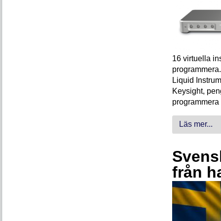
16 virtuella 
programmera. 
Liquid Instrum
Keysight, peng
programmera 
Läs mer...
Svensk
från h