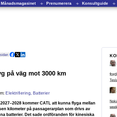
Månadsmagasinet
⟛
Prenumerera
⟛
Konsultguide
⟛
 sidan
KO
lyg på väg mot 3000 km
ford
Tesl
Elektrifiering,
Batterier
Noki
 2027–2028 kommer CATL att kunna flyga mellan
week
usen kilometer på passagerarplan som drivs av
na batterier. Det sade ordföranden för kinesiska