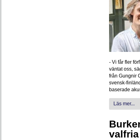
- Vi får fler 
väntat oss, s
från Gungnir 
svensk-finlän
baserade akus
Läs mer...
Burken
valfri