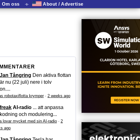
Om oss
⟛
About / Advertise
MMENTARER
Jan Tångring
Den aktiva flottan
är nu (22 juli) nere i tolv
on....
as robotaxiflotta krymper
·
2 weeks ago
freak
AI-radio
... att anpassa
kodning och modulering...
a lovar mycket med sin AI-radio
·
2
s ago
Jan Tångring
Tesla har