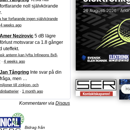
fortfarande noll självkörande
r.
a har forfarande ingen självkörande
·
4 weeks ago
Amer Nezirovic
5 dB lägre
förlust motsvarar ca 1.8 gånger
 uteffekt.
sk antenn kan lyfta Infineons 8x8-
r
·
4 weeks ago
Jan Tångring
Inte svar på din
fråga, men …
iljoner till zinkjon- och
dinbatterier
·
1 month ago
Kommentarer via
Disqus
Bidrag från