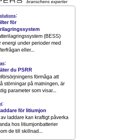
branschens experter
:
olutions
ilter för
erilagringssystem
atterilagringssystem (BESS)
r energi under perioder med
terfrågan eller...
:
as
äter du PSRR
försörjningens förmåga att
å störningar på matningen, är
ktig parameter som visar...
:
t
laddare för litiumjon
 av laddare kan kraftigt påverka
anda hos litiumjonbatterier
om de till skillnad...