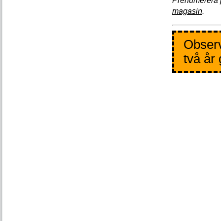
Prenumerera 
magasin
.
Observ
två år