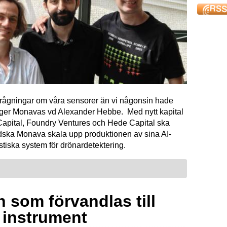
förfrågningar om våra sensorer än vi någonsin hade
äger Monavas vd Alexander Hebbe. Med nytt kapital
Capital, Foundry Ventures och Hede Capital ska
dska Monava skala upp produktionen av sina AI-
tiska system för drönardetektering.
 som förvandlas till
a instrument