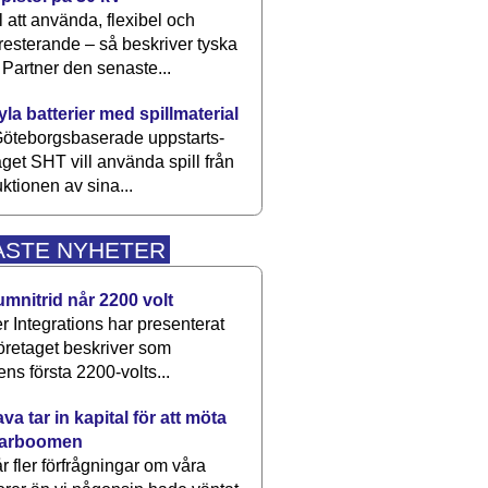
 att använda, flexibel och
esterande – så beskriver tyska
artner den senaste...
kyla batterier med spillmaterial
öteborgsbaserade upp­starts­
aget SHT vill använda spill från
ktionen av sina...
ASTE NYHETER
umnitrid når 2200 volt
 Integrations har presenterat
öretaget beskriver som
ens första 2200-volts...
a tar in kapital för att möta
arboomen
får fler förfrågningar om våra