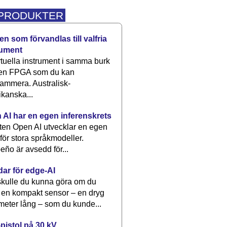
 PRODUKTER
n som förvandlas till valfria
rument
rtuella instrument i samma burk
 en FPGA som du kan
ammera. Australisk-
kanska...
 AI har en egen inferenskrets
tten Open AI utvecklar en egen
 för stora språkmodeller.
eño är avsedd för...
dar för edge-AI
kulle du kunna göra om du
 en kompakt sensor – en dryg
meter lång – som du kunde...
pistol på 30 kV