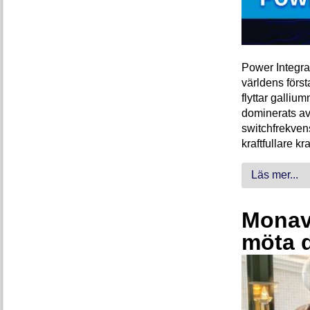
Power Integra
världens förs
flyttar galliu
dominerats av
switchfrekven
kraftfullare k
Läs mer...
Monava
möta 