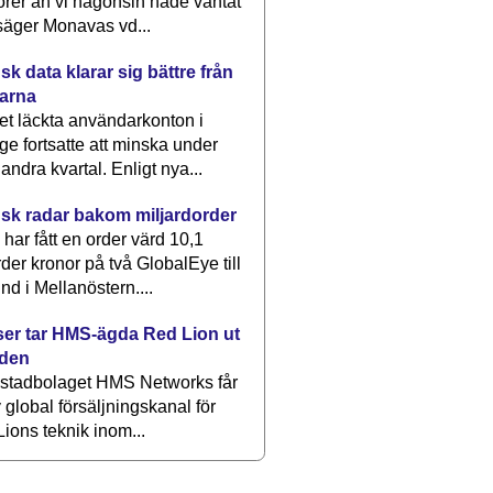
rer än vi någonsin hade väntat
säger Monavas vd...
k data klarar sig bättre från
arna
et läckta användarkonton i
ge fortsatte att minska under
 andra kvartal. Enligt nya...
sk radar bakom miljardorder
har fått en order värd 10,1
rder kronor på två GlobalEye till
nd i Mellanöstern....
er tar HMS-ägda Red Lion ut
lden
stadbolaget HMS Networks får
 global försäljningskanal för
ions teknik inom...