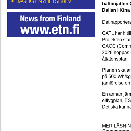
batterijätte
Dalian i Kina
Det rapporter
CATL har hitill
Projekten sta
CACC (Commerc
2028 hoppas d
åttatonsplan.
Planen ska an
på 500 Wh/kg.
jämförelse en
En annan jämf
elflygplan, E
Det ska kunna