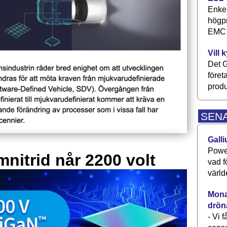
Enkel
högpr
EMC P
Vill 
Det G
föret
produ
SEN
Galli
Power
mnitrid når 2200 volt
vad f
värld
Monav
drön
- Vi 