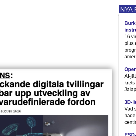
NYA
Burke
inst
16 vi
plus
progr
ameri
Open
AI-jä
krets
Jalap
3D-li
Vad s
hade
centi
ESD-