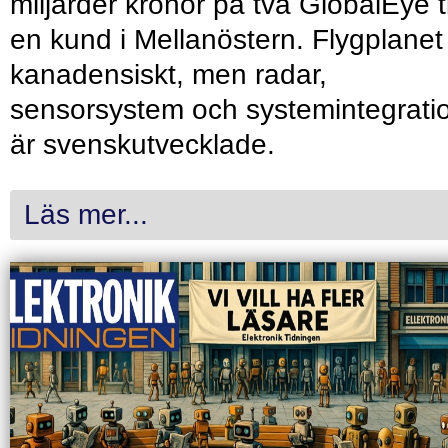
miljarder kronor på två GlobalEye ti
en kund i Mellanöstern. Flygplanet
kanadensiskt, men radar,
sensorsystem och systemintegrati
är svenskutvecklade.
Läs mer...