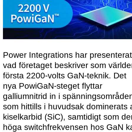
Power Integrations har presenterat
vad företaget beskriver som värld
första 2200-volts GaN-teknik. Det
nya PowiGaN-steget flyttar
galliumnitrid in i spänningsområde
som hittills i huvudsak dominerats 
kiselkarbid (SiC), samtidigt som de
höga switchfrekvensen hos GaN k