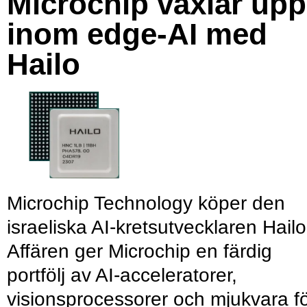
Microchip växlar upp
inom edge-AI med
Hailo
Microchip Technology köper den
israeliska AI-kretsutvecklaren Hailo
Affären ger Microchip en färdig
portfölj av AI-acceleratorer,
visionsprocessorer och mjukvara f