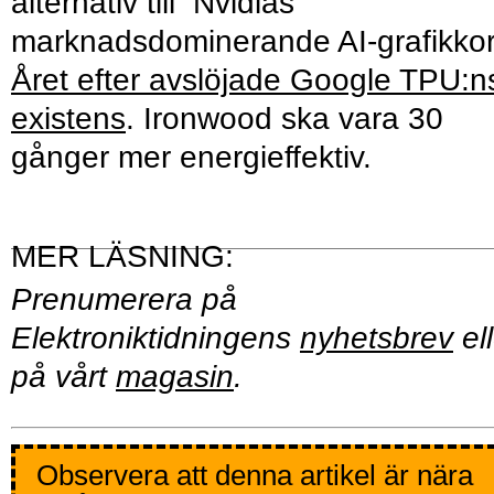
alternativ till Nvidias
marknadsdominerande AI-grafikkor
Året efter avslöjade Google TPU:n
existens
. Ironwood ska vara 30
gånger mer energieffektiv.
Prenumerera på
Elektroniktidningens
nyhetsbrev
ell
på vårt
magasin
.
Observera att denna artikel är nära