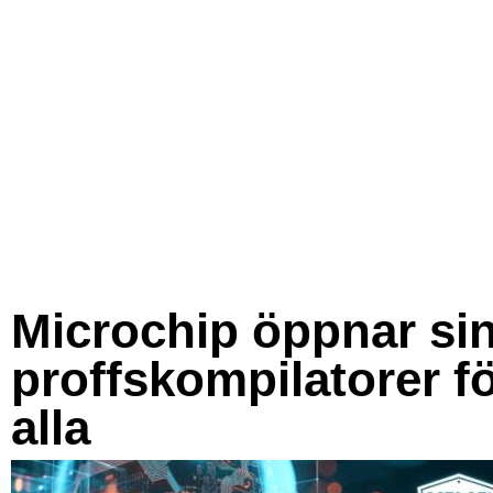
Microchip öppnar si
proffskompilatorer f
alla