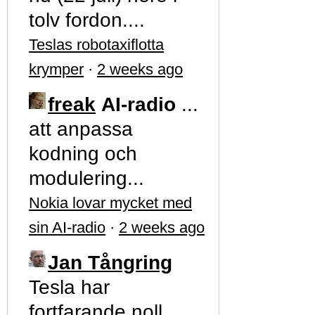
tolv fordon....
Teslas robotaxiflotta
krymper
·
2 weeks ago
freak
AI-radio
...
att anpassa
kodning och
modulering...
Nokia lovar mycket med
sin AI-radio
·
2 weeks ago
Jan Tångring
Tesla har
fortfarande noll