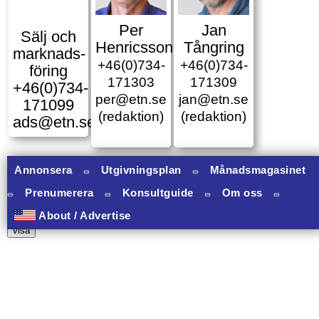
Per
Jan
Sälj och
Henricsson
Tångring
marknads­
+46(0)734-
+46(0)734-
föring
171303
171309
+46(0)734-
per@etn.se
jan@etn.se
171099
(redaktion)
(redaktion)
ads@etn.se
Annonsera
⏛
Utgivningsplan
⏛
Månadsmagasinet
⏛
Prenumerera
⏛
Konsultguide
⏛
Om oss
⏛
10 banners varav 10 har onclick.
About / Advertise