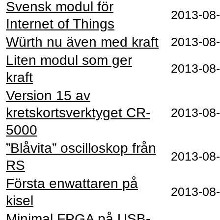
Svensk modul för
2013-08
Internet of Things
Würth nu även med kraft
2013-08
Liten modul som ger
2013-08
kraft
Version 15 av
kretskortsverktyget CR-
2013-08
5000
”Blåvita” oscilloskop från
2013-08
RS
Första enwattaren på
2013-08
kisel
Minimal FPGA på USB-