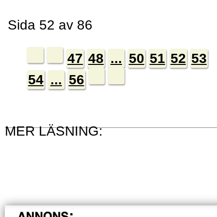
Sida 52 av 86
47
48
...
50
51
52
53
54
...
56