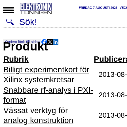
FREDAG 7 AUGUSTI 2026
VEC
Produkt
Kopiera länk till sidan
Rubrik
Publicer
Billigt experimentkort för
2013-08
Xilinx systemkretsar
Snabbare rf-analys i PXI-
2013-08
format
Vässat verktyg för
2013-08
analog konstruktion