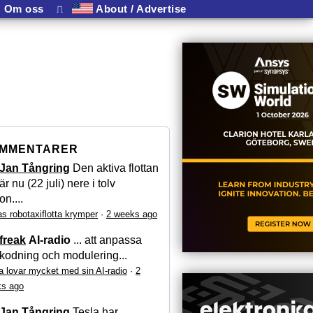
Om oss
⎍
About / Advertise
MMENTARER
Jan Tångring
Den aktiva flottan
är nu (22 juli) nere i tolv
on....
as robotaxiflotta krymper
·
2 weeks ago
freak
AI-radio
... att anpassa
kodning och modulering...
a lovar mycket med sin AI-radio
·
2
s ago
Jan Tångring
Tesla har