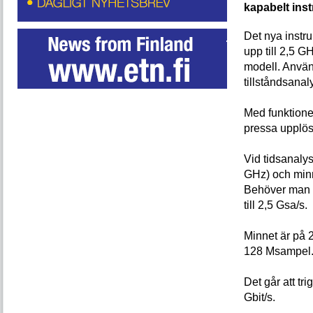
kapabelt ins
Det nya instru
upp till 2,5 G
modell. Använ
tillståndsanal
Med funktione
pressa upplösn
Vid tidsanaly
GHz) och min
Behöver man a
till 2,5 Gsa/s.
Minnet är på 
128 Msampel
Det går att tr
Gbit/s.