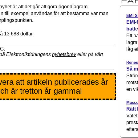
nyhet är att det går att göra ögondiagram.
n till exempel användas för att bestämma var man
EMI S
mplingspunkten.
EMI-f
batt
på 13 688 dollar.
Ett b
lagra
låg ef
på Elektroniktidningens
nyhetsbrev
eller på vårt
Renes
Så m
Ström
era att artikeln publicerades år
motst
ch är tretton år gammal
en vi
Masco
Rätt 
Valet
prest
efters