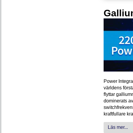
Galliu
Power Integra
världens förs
flyttar galliu
dominerats av
switchfrekven
kraftfullare k
Läs mer...