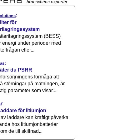
branschens experter
:
olutions
ilter för
erilagringssystem
atterilagringssystem (BESS)
r energi under perioder med
terfrågan eller...
:
as
äter du PSRR
försörjningens förmåga att
å störningar på matningen, är
ktig parameter som visar...
:
t
laddare för litiumjon
 av laddare kan kraftigt påverka
anda hos litiumjonbatterier
om de till skillnad...