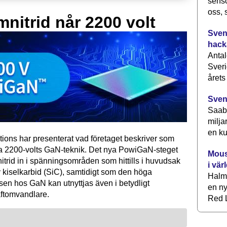
senso
oss, 
mnitrid når 2200 volt
Svens
hack
Antal
Sveri
årets
Sven
Saab 
milja
en ku
tions har presenterat vad företaget beskriver som
ta 2200-volts GaN-teknik. Det nya PowiGaN-steget
Mous
mnitrid in i spänningsområden som hittills i huvudsak
i vär
 kiselkarbid (SiC), samtidigt som den höga
Halm
sen hos GaN kan utnyttjas även i betydligt
en ny
raftomvandlare.
Red L