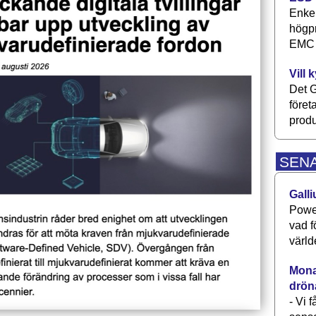
Enkel
högpr
EMC P
Vill 
Det G
föret
produ
SEN
Galli
Power
vad f
värld
Monav
drön
- Vi 