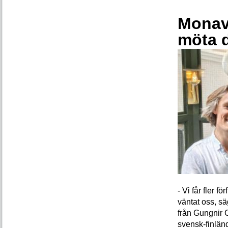
Monava
möta 
- Vi får fler 
väntat oss, s
från Gungnir 
svensk-finlän