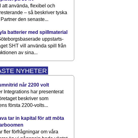
 att använda, flexibel och
esterande – så beskriver tyska
artner den senaste...
kyla batterier med spillmaterial
öteborgsbaserade upp­starts­
aget SHT vill använda spill från
ktionen av sina...
ASTE NYHETER
umnitrid når 2200 volt
 Integrations har presenterat
öretaget beskriver som
ens första 2200-volts...
a tar in kapital för att möta
arboomen
får fler förfrågningar om våra