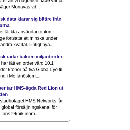
rer än vi någonsin hade väntat
säger Monavas vd...
k data klarar sig bättre från
arna
et läckta användarkonton i
ge fortsatte att minska under
 andra kvartal. Enligt nya...
sk radar bakom miljardorder
har fått en order värd 10,1
rder kronor på två GlobalEye till
nd i Mellanöstern....
er tar HMS-ägda Red Lion ut
lden
stadbolaget HMS Networks får
 global försäljningskanal för
ions teknik inom...