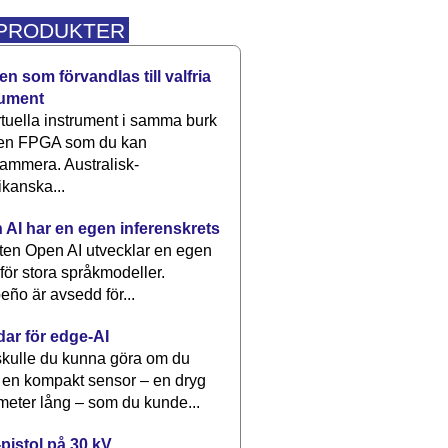
 PRODUKTER
n som förvandlas till valfria
rument
rtuella instrument i samma burk
 en FPGA som du kan
ammera. Australisk-
kanska...
 AI har en egen inferenskrets
tten Open AI utvecklar en egen
 för stora språkmodeller.
eño är avsedd för...
dar för edge-AI
kulle du kunna göra om du
 en kompakt sensor – en dryg
meter lång – som du kunde...
pistol på 30 kV