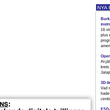
NYA
Burke
inst
16 vi
plus
progr
ameri
Open
AI-jä
krets
Jalap
3D-li
Vad s
hade
centi
ESD-