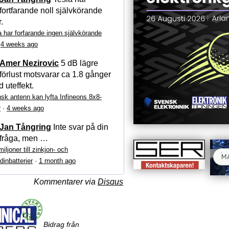
fortfarande noll självkörande
r.
a har forfarande ingen självkörande
·
4 weeks ago
Amer Nezirovic
5 dB lägre
förlust motsvarar ca 1.8 gånger
 uteffekt.
sk antenn kan lyfta Infineons 8x8-
r
·
4 weeks ago
Jan Tångring
Inte svar på din
fråga, men …
iljoner till zinkjon- och
dinbatterier
·
1 month ago
Kommentarer via
Disqus
Bidrag från