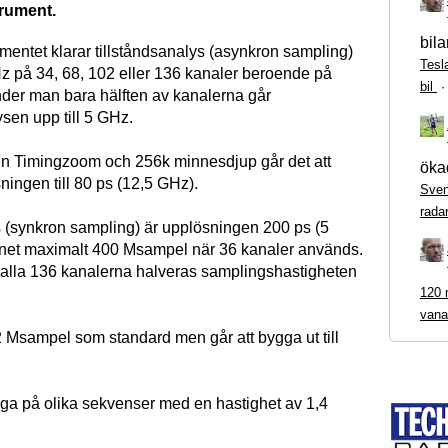
trument.
bila
mentet klarar tillståndsanalys (asynkron sampling)
Tesl
Hz på 34, 68, 102 eller 136 kanaler beroende på
bil
der man bara hälften av kanalerna går
ysen upp till 5 GHz.
n Timingzoom och 256k minnesdjup går det att
ökad
ingen till 80 ps (12,5 GHz).
Sven
rada
s (synkron sampling) är upplösningen 200 ps (5
net maximalt 400 Msampel när 36 kanaler används.
lla 136 kanalerna halveras samplingshastigheten
120 m
vana
2 Msampel som standard men går att bygga ut till
.
igga på olika sekvenser med en hastighet av 1,4