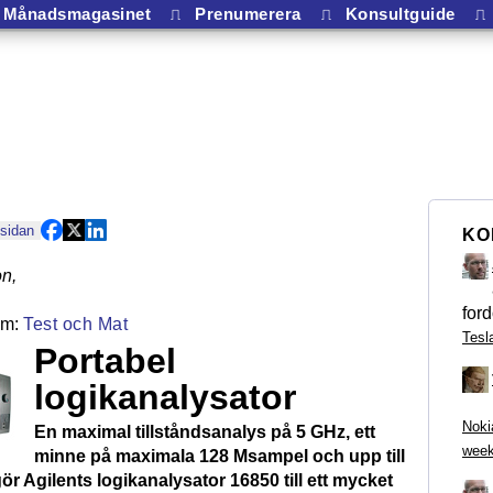
Månadsmagasinet
⎍
Prenumerera
⎍
Konsultguide
⎍
 sidan
KO
on
,
ford
Test och Mat
Tesl
Portabel
logikanalysator
Noki
En maximal tillståndsanalys på 5 GHz, ett
week
minne på maximala 128 Msampel och upp till
ör Agilents logikanalysator 16850 till ett mycket