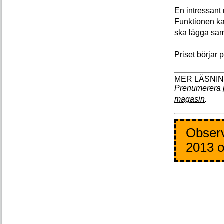
En intressant 
Funktionen ka
ska lägga sa
Priset börjar 
Prenumerera 
magasin
.
Observ
2013 o