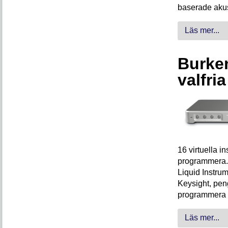
baserade akus
Läs mer...
Burken
valfri
16 virtuella 
programmera. 
Liquid Instrum
Keysight, peng
programmera 
Läs mer...