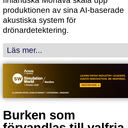
finländska Monava skala upp
produktionen av sina AI-baserade
akustiska system för
drönardetektering.
Läs mer...
Burken som
förvandlas till valfria