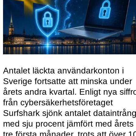
Antalet läckta användarkonton i
Sverige fortsatte att minska under
årets andra kvartal. Enligt nya siffr
från cybersäkerhetsföretaget
Surfshark sjönk antalet dataintrån
med sju procent jämfört med årets
tre första månader, trots att över 1