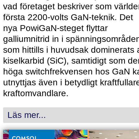
vad företaget beskriver som värld
första 2200-volts GaN-teknik. Det
nya PowiGaN-steget flyttar
galliumnitrid in i spänningsområde
som hittills i huvudsak dominerats 
kiselkarbid (SiC), samtidigt som de
höga switchfrekvensen hos GaN k
utnyttjas även i betydligt kraftfullar
kraftomvandlare.
Läs mer...