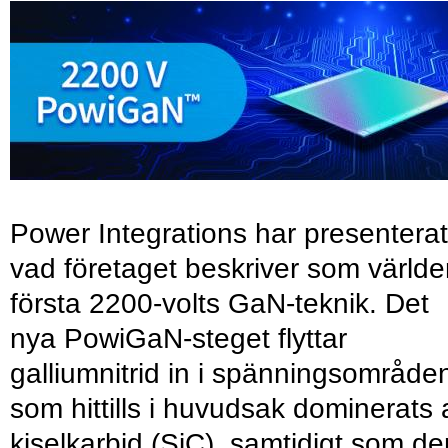
Power Integrations har presenterat
vad företaget beskriver som värld
första 2200-volts GaN-teknik. Det
nya PowiGaN-steget flyttar
galliumnitrid in i spänningsområde
som hittills i huvudsak dominerats 
kiselkarbid (SiC), samtidigt som de