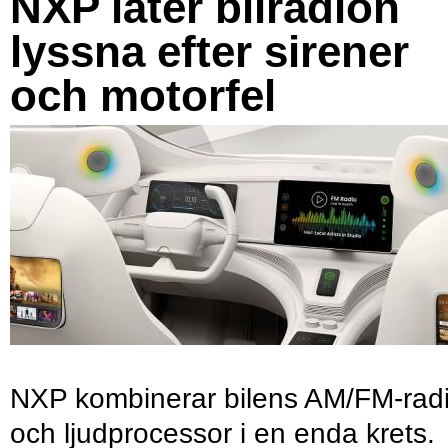
NXP låter bilradion
lyssna efter sirener
och motorfel
NXP kombinerar bilens AM/FM-rad
och ljudprocessor i en enda krets.