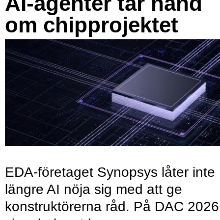
AI-agenter tar hand
om chipprojektet
EDA-företaget Synopsys låter inte
längre AI nöja sig med att ge
konstruktörerna råd. På DAC 2026