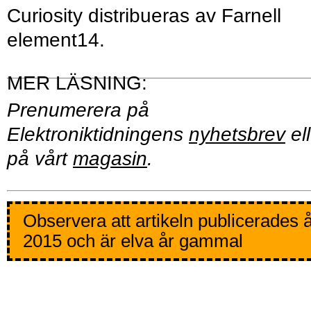
Curiosity distribueras av Farnell
element14.
Prenumerera på
Elektroniktidningens
nyhetsbrev
ell
på vårt
magasin
.
Observera att artikeln publicerades 
2015 och är elva år gammal