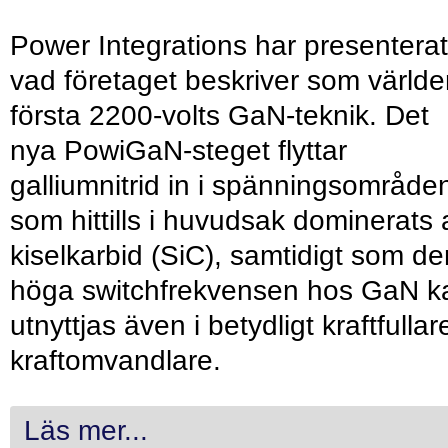
Power Integrations har presenterat
vad företaget beskriver som värld
första 2200-volts GaN-teknik. Det
nya PowiGaN-steget flyttar
galliumnitrid in i spänningsområde
som hittills i huvudsak dominerats 
kiselkarbid (SiC), samtidigt som de
höga switchfrekvensen hos GaN k
utnyttjas även i betydligt kraftfullar
kraftomvandlare.
Läs mer...